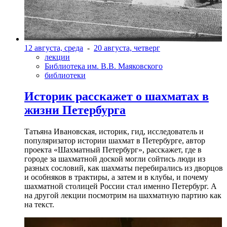
12 августа, среда
-
20 августа, четверг
лекции
Библиотека им. В.В. Маяковского
библиотеки
Историк расскажет о шахматах в
жизни Петербурга
Татьяна Ивановская, историк, гид, исследователь и
популяризатор истории шахмат в Петербурге, автор
проекта «Шахматный Петербург», расскажет, где в
городе за шахматной доской могли сойтись люди из
разных сословий, как шахматы перебирались из дворцов
и особняков в трактиры, а затем и в клубы, и почему
шахматной столицей России стал именно Петербург. А
на другой лекции посмотрим на шахматную партию как
на текст.