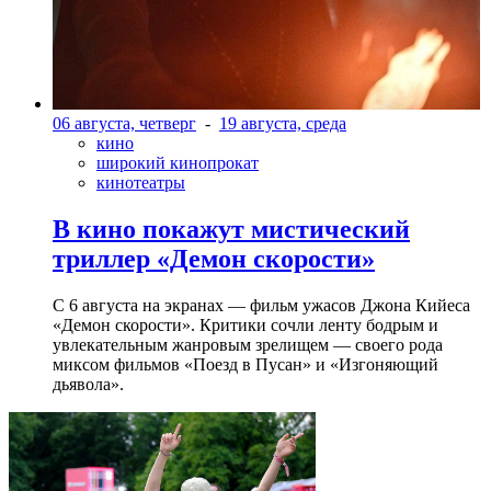
06 августа, четверг
-
19 августа, среда
кино
широкий кинопрокат
кинотеатры
В кино покажут мистический
триллер «Демон скорости»
С 6 августа на экранах — фильм ужасов Джона Кийеса
«Демон скорости». Критики сочли ленту бодрым и
увлекательным жанровым зрелищeм — своего рода
миксом фильмов «Поезд в Пусан» и «Изгоняющий
дьявола».