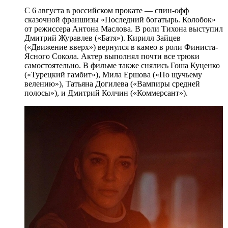
С 6 августа в российском прокате — спин-офф
сказочной франшизы «Последний богатырь. Колобок»
от режиссера Антона Маслова. В роли Тихона выступил
Дмитрий Журавлев («Батя»). Кирилл Зайцев
(«Движение вверх») вернулся в камео в роли Финиста-
Ясного Сокола. Актер выполнял почти все трюки
самостоятельно. В фильме также снялись Гоша Куценко
(«Турецкий гамбит»), Мила Ершова («По щучьему
велению»), Татьяна Догилева («Вампиры средней
полосы»), и Дмитрий Колчин («Коммерсант»).