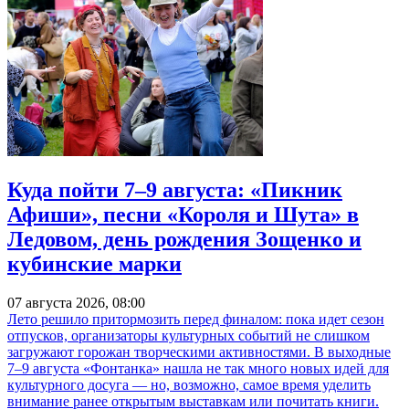
Куда пойти 7–9 августа: «Пикник
Афиши», песни «Короля и Шута» в
Ледовом, день рождения Зощенко и
кубинские марки
07 августа 2026, 08:00
Лето решило притормозить перед финалом: пока идет сезон
отпусков, организаторы культурных событий не слишком
загружают горожан творческими активностями. В выходные
7–9 августа «Фонтанка» нашла не так много новых идей для
культурного досуга — но, возможно, самое время уделить
внимание ранее открытым выставкам или почитать книги.