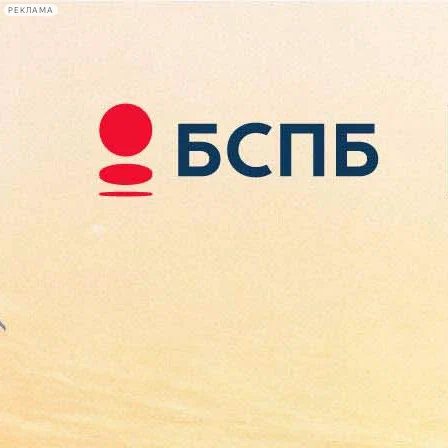
РЕКЛАМА
Афиша Plus
#телегид
Фонтанка.ру
Сегодня:
2026.08.09
11:51
Афиша Plus
кино
спектакли
выставки
концерты
лекции
книги
афиша плюс
новости
+