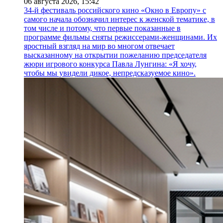
06 августа 2026,
15:42
34-й фестиваль российского кино «Окно в Европу» с
самого начала обозначил интерес к женской тематике, в
том числе и потому, что первые показанные в
программе фильмы сняты режиссерами-женщинами. Их
яростный взгляд на мир во многом отвечает
высказанному на открытии пожеланию председателя
жюри игрового конкурса Павла Лунгина: «Я хочу,
чтобы мы увидели дикое, непредсказуемое кино».