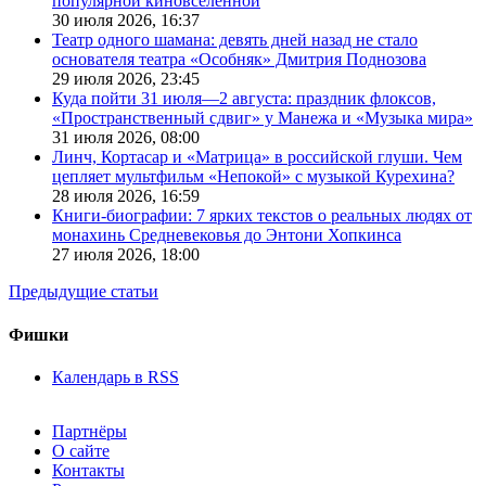
популярной киновселенной
30 июля 2026,
16:37
Театр одного шамана: девять дней назад не стало
основателя театра «Особняк» Дмитрия Поднозова
29 июля 2026,
23:45
Куда пойти 31 июля—2 августа: праздник флоксов,
«Пространственный сдвиг» у Манежа и «Музыка мира»
31 июля 2026,
08:00
Линч, Кортасар и «Матрица» в российской глуши. Чем
цепляет мультфильм «Непокой» с музыкой Курехина?
28 июля 2026,
16:59
Книги-биографии: 7 ярких текстов о реальных людях от
монахинь Средневековья до Энтони Хопкинса
27 июля 2026,
18:00
Предыдущие статьи
Фишки
Календарь в RSS
Партнёры
О сайте
Контакты