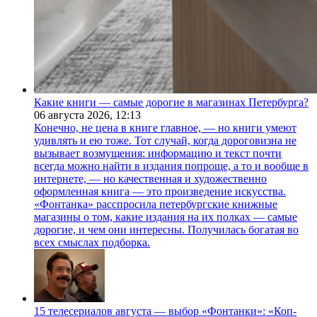
Какие книги — самые дорогие в магазинах Петербурга?
06 августа 2026,
12:13
Конечно, не цена в книге главное, — но книги умеют
удивлять и ею тоже. Тот случай, когда дороговизна не
вызывает возмущения: информацию и текст почти
всегда можно найти в издания попроще, а то и вообще в
интернете, — но качественная и художественно
оформленная книга — это произведение искусства.
«Фонтанка» расспросила петербургские книжные
магазины о том, какие издания на их полках — самые
дорогие, и чем они интересны. Получилась богатая во
всех смыслах подборка.
15 телесериалов августа — выбор «Фонтанки»: «Коп-