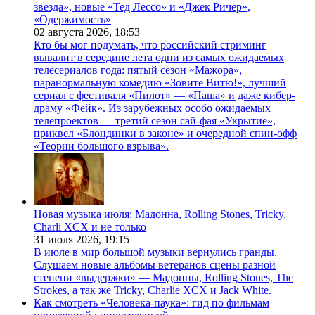
звезда», новые «Тед Лессо» и «Джек Ричер»,
«Одержимость»
02 августа 2026,
18:53
Кто бы мог подумать, что российский стриминг
вывалит в середине лета одни из самых ожидаемых
телесериалов года: пятый сезон «Мажора»,
паранормальную комедию «Зовите Витю!», лучший
сериал с фестиваля «Пилот» — «Паша» и даже кибер-
драму «Фейк». Из зарубежных особо ожидаемых
телепроектов — третий сезон сай-фая «Укрытие»,
приквел «Блондинки в законе» и очередной спин-офф
«Теории большого взрыва».
Новая музыка июля: Мадонна, Rolling Stones, Tricky,
Charli XCX и не только
31 июля 2026,
19:15
В июле в мир большой музыки вернулись гранды.
Слушаем новые альбомы ветеранов сцены разной
степени «выдержки» — Мадонны, Rolling Stones, The
Strokes, а так же Tricky, Charlie XCX и Jack White.
Как смотреть «Человека-паука»: гид по фильмам