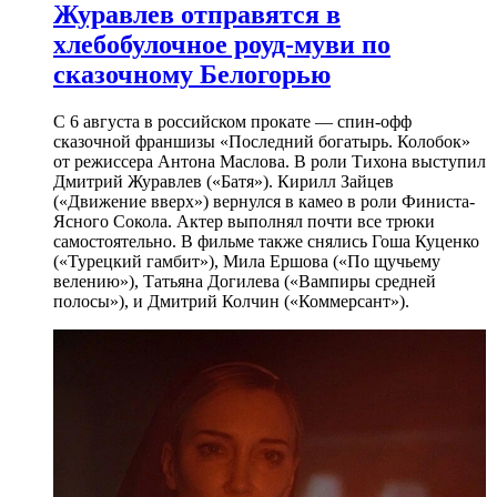
Журавлев отправятся в
хлебобулочное роуд-муви по
сказочному Белогорью
С 6 августа в российском прокате — спин-офф
сказочной франшизы «Последний богатырь. Колобок»
от режиссера Антона Маслова. В роли Тихона выступил
Дмитрий Журавлев («Батя»). Кирилл Зайцев
(«Движение вверх») вернулся в камео в роли Финиста-
Ясного Сокола. Актер выполнял почти все трюки
самостоятельно. В фильме также снялись Гоша Куценко
(«Турецкий гамбит»), Мила Ершова («По щучьему
велению»), Татьяна Догилева («Вампиры средней
полосы»), и Дмитрий Колчин («Коммерсант»).