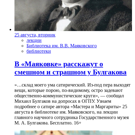
25 августа, вторник
лекции
Библиотека им. В.В. Маяковского
библиотеки
В «Маяковке» расскажут о
смешном и страшном у Булгакова
»…склад моего ума сатирический. Из-под пера выходят
вещи, которые порою, по-видимому, остро задевают
общественно-коммунистические круги», — сообщал
Михаил Булгаков на допросах в ОГПУ. Узнаем
подробнее о сатире автора «Мастера и Маргариты» 25
августа в библиотеке им. Маяковского, на лекции
главного научного сотрудника Государственного музея
М. А. Булгакова. Бесплатно. 16+