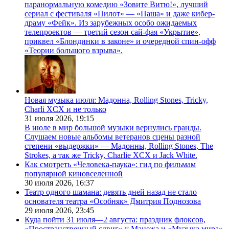
паранормальную комедию «Зовите Витю!», лучший
сериал с фестиваля «Пилот» — «Паша» и даже кибер-
драму «Фейк». Из зарубежных особо ожидаемых
телепроектов — третий сезон сай-фая «Укрытие»,
приквел «Блондинки в законе» и очередной спин-офф
«Теории большого взрыва».
Новая музыка июля: Мадонна, Rolling Stones, Tricky,
Charli XCX и не только
31 июля 2026,
19:15
В июле в мир большой музыки вернулись гранды.
Слушаем новые альбомы ветеранов сцены разной
степени «выдержки» — Мадонны, Rolling Stones, The
Strokes, а так же Tricky, Charlie XCX и Jack White.
Как смотреть «Человека-паука»: гид по фильмам
популярной киновселенной
30 июля 2026,
16:37
Театр одного шамана: девять дней назад не стало
основателя театра «Особняк» Дмитрия Поднозова
29 июля 2026,
23:45
Куда пойти 31 июля—2 августа: праздник флоксов,
«Пространственный сдвиг» у Манежа и «Музыка мира»