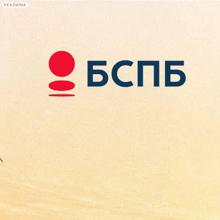
РЕКЛАМА
Афиша Plus
#телегид
Фонтанка.ру
Сегодня:
2026.08.09
12:36
Афиша Plus
кино
спектакли
выставки
концерты
лекции
книги
афиша плюс
новости
+