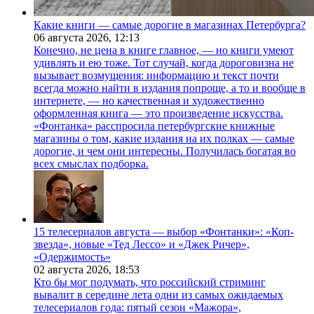
Какие книги — самые дорогие в магазинах Петербурга?
06 августа 2026,
12:13
Конечно, не цена в книге главное, — но книги умеют
удивлять и ею тоже. Тот случай, когда дороговизна не
вызывает возмущения: информацию и текст почти
всегда можно найти в издания попроще, а то и вообще в
интернете, — но качественная и художественно
оформленная книга — это произведение искусства.
«Фонтанка» расспросила петербургские книжные
магазины о том, какие издания на их полках — самые
дорогие, и чем они интересны. Получилась богатая во
всех смыслах подборка.
15 телесериалов августа — выбор «Фонтанки»: «Коп-
звезда», новые «Тед Лессо» и «Джек Ричер»,
«Одержимость»
02 августа 2026,
18:53
Кто бы мог подумать, что российский стриминг
вывалит в середине лета одни из самых ожидаемых
телесериалов года: пятый сезон «Мажора»,