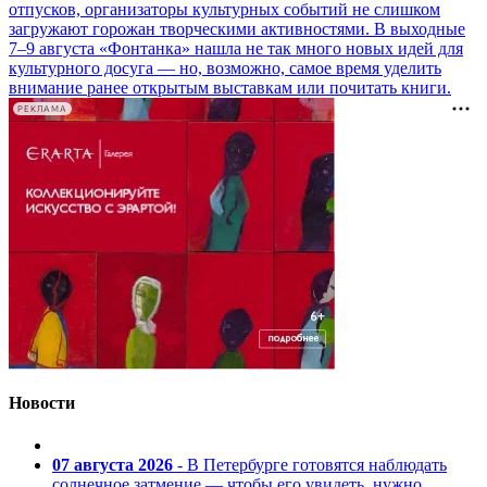
отпусков, организаторы культурных событий не слишком
загружают горожан творческими активностями. В выходные
7–9 августа «Фонтанка» нашла не так много новых идей для
культурного досуга — но, возможно, самое время уделить
внимание ранее открытым выставкам или почитать книги.
РЕКЛАМА
Новости
07 августа 2026
- В Петербурге готовятся наблюдать
солнечное затмение — чтобы его увидеть, нужно