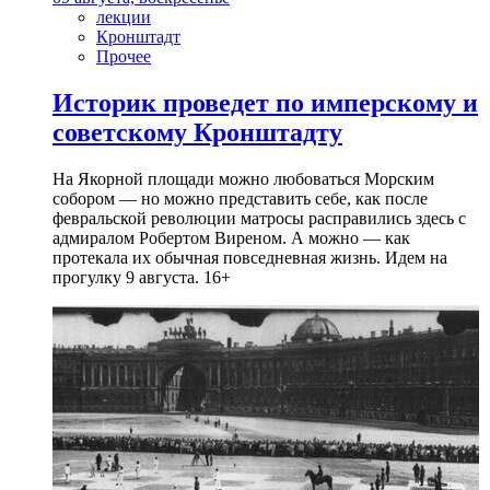
лекции
Кронштадт
Прочее
Историк проведет по имперскому и
советскому Кронштадту
На Якорной площади можно любоваться Морским
собором — но можно представить себе, как после
февральской революции матросы расправились здесь с
адмиралом Робертом Виреном. А можно — как
протекала их обычная повседневная жизнь. Идем на
прогулку 9 августа. 16+