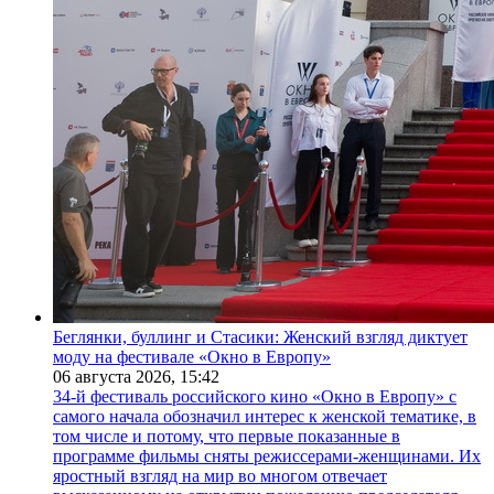
Беглянки, буллинг и Стасики: Женский взгляд диктует
моду на фестивале «Окно в Европу»
06 августа 2026,
15:42
34-й фестиваль российского кино «Окно в Европу» с
самого начала обозначил интерес к женской тематике, в
том числе и потому, что первые показанные в
программе фильмы сняты режиссерами-женщинами. Их
яростный взгляд на мир во многом отвечает