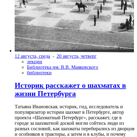
12 августа, среда
-
20 августа, четверг
лекции
Библиотека им. В.В. Маяковского
библиотеки
Историк расскажет о шахматах в
жизни Петербурга
Татьяна Ивановская, историк, гид, исследователь и
популяризатор истории шахмат в Петербурге, автор
проекта «Шахматный Петербург», расскажет, где в
городе за шахматной доской могли сойтись люди из
разных сословий, как шахматы перебирались из дворцов
и особняков в трактиры, а затем и в клубы, и почему