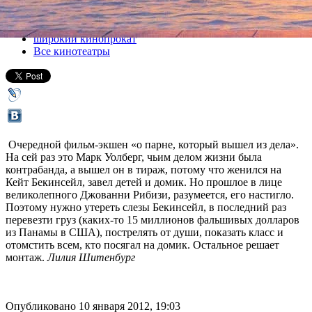
Все кино
широкий кинопрокат
Все кинотеатры
Очередной фильм-экшен «о парне, который вышел из дела».
На сей раз это Марк Уолберг, чьим делом жизни была
контрабанда, а вышел он в тираж, потому что женился на
Кейт Бекинсейл, завел детей и домик. Но прошлое в лице
великолепного Джованни Рибизи, разумеется, его настигло.
Поэтому нужно утереть слезы Бекинсейл, в последний раз
перевезти груз (каких-то 15 миллионов фальшивых долларов
из Панамы в США), пострелять от души, показать класс и
отомстить всем, кто посягал на домик. Остальное решает
монтаж.
Лилия Шитенбург
Опубликовано 10 января 2012, 19:03