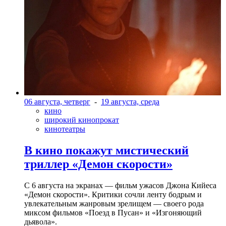
06 августа, четверг
-
19 августа, среда
кино
широкий кинопрокат
кинотеатры
В кино покажут мистический
триллер «Демон скорости»
С 6 августа на экранах — фильм ужасов Джона Кийеса
«Демон скорости». Критики сочли ленту бодрым и
увлекательным жанровым зрелищeм — своего рода
миксом фильмов «Поезд в Пусан» и «Изгоняющий
дьявола».