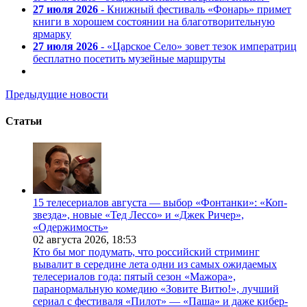
27 июля 2026
- Книжный фестиваль «Фонарь» примет
книги в хорошем состоянии на благотворительную
ярмарку
27 июля 2026
- «Царское Село» зовет тезок императриц
бесплатно посетить музейные маршруты
Предыдущие новости
Статьи
15 телесериалов августа — выбор «Фонтанки»: «Коп-
звезда», новые «Тед Лессо» и «Джек Ричер»,
«Одержимость»
02 августа 2026,
18:53
Кто бы мог подумать, что российский стриминг
вывалит в середине лета одни из самых ожидаемых
телесериалов года: пятый сезон «Мажора»,
паранормальную комедию «Зовите Витю!», лучший
сериал с фестиваля «Пилот» — «Паша» и даже кибер-