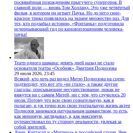
посвящённая похождениям прыгучего супергероя. В
главной роли — вновь Том Холланд. Это уже четвёртый
фильм, в котором он играет Паука. Но до него сине-
красное трико появлялось на экране множество раз. Для
тех, кто подзабыл историю, «Фонтанка» подготовила
исчерпывающий гид по киновоплощениям человека-
паука!
Театр одного шамана: девять дней назад не стало
основателя театра «Особняк» Дмитрия Поднозова
29 июля 2026,
23:45
Всякий, кто хоть раз видел Митю Поднозова на сцене,
подтвердит, что вот это «не стало», а также другие
глаголы, описывающие несуществование, никак не
вяжутся ни с самим Митей, ни с тем, что случилось 20
июля. Потому что всю свою сознательную, как я
полагаю, и уж точно всю свою театральную жизнь актер
Поднозов занимался натуральным шаманством, то есть,
как минимум, заглядывал, а, как максимум,
путешествовал по ту сторону реальности, увлекая за
собой зрителей.
Линч, Кортасар и «Матрица» в российской глуши. Чем