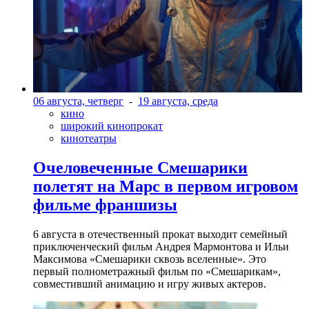
06 августа, четверг
-
19 августа, среда
кино
широкий кинопрокат
кинотеатры
Очеловеченные Смешарики
полетят на Марс в первом игровом
фильме франшизы
6 августа в отечественный прокат выходит семейный
приключенческий фильм Андрея Мармонтова и Ильи
Максимова «Смешарики сквозь вселенные». Это
первый полнометражный фильм по «Смешарикам»,
совместивший анимацию и игру живых актеров.