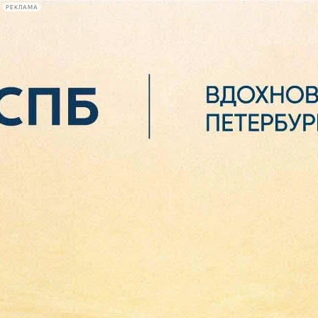
РЕКЛАМА
Афиша Plus
#телегид
Фонтанка.ру
Сегодня:
2026.08.06
17:55
Афиша Plus
кино
спектакли
выставки
концерты
лекции
книги
афиша плюс
новости
+