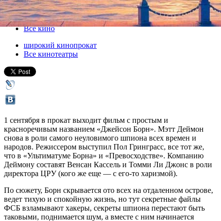
01 сентября 2016, четверг
-
14 сентября 2016, среда
Версия для печати
Все кино
широкий кинопрокат
Все кинотеатры
1 сентября в прокат выходит фильм с простым и
красноречивым названием «Джейсон Борн». Мэтт Деймон
снова в роли самого неуловимого шпиона всех времен и
народов. Режиссером выступил Пол Гринграсс, все тот же,
что в «Ультиматуме Борна» и «Превосходстве». Компанию
Деймону составят Венсан Кассель и Томми Ли Джонс в роли
директора ЦРУ (кого же еще — с его-то харизмой).
По сюжету, Борн скрывается ото всех на отдаленном острове,
ведет тихую и спокойную жизнь, но тут секретные файлы
ФСБ взламывают хакеры, секреты шпиона перестают быть
таковыми, поднимается шум, а вместе с ним начинается