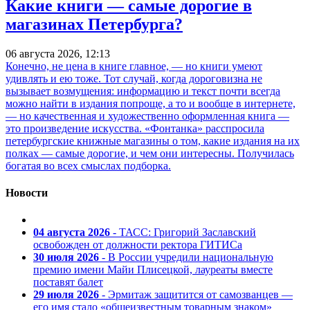
Какие книги — самые дорогие в
магазинах Петербурга?
06 августа 2026, 12:13
Конечно, не цена в книге главное, — но книги умеют
удивлять и ею тоже. Тот случай, когда дороговизна не
вызывает возмущения: информацию и текст почти всегда
можно найти в издания попроще, а то и вообще в интернете,
— но качественная и художественно оформленная книга —
это произведение искусства. «Фонтанка» расспросила
петербургские книжные магазины о том, какие издания на их
полках — самые дорогие, и чем они интересны. Получилась
богатая во всех смыслах подборка.
Новости
04 августа 2026
- ТАСС: Григорий Заславский
освобожден от должности ректора ГИТИСа
30 июля 2026
- В России учредили национальную
премию имени Майи Плисецкой, лауреаты вместе
поставят балет
29 июля 2026
- Эрмитаж защитится от самозванцев —
его имя стало «общеизвестным товарным знаком»