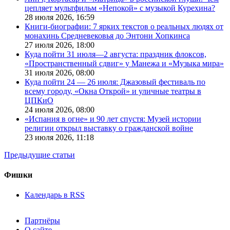
цепляет мультфильм «Непокой» с музыкой Курехина?
28 июля 2026,
16:59
Книги-биографии: 7 ярких текстов о реальных людях от
монахинь Средневековья до Энтони Хопкинса
27 июля 2026,
18:00
Куда пойти 31 июля—2 августа: праздник флоксов,
«Пространственный сдвиг» у Манежа и «Музыка мира»
31 июля 2026,
08:00
Куда пойти 24 — 26 июля: Джазовый фестиваль по
всему городу, «Окна Открой» и уличные театры в
ЦПКиО
24 июля 2026,
08:00
«Испания в огне» и 90 лет спустя: Музей истории
религии открыл выставку о гражданской войне
23 июля 2026,
11:18
Предыдущие статьи
Фишки
Календарь в RSS
Партнёры
О сайте