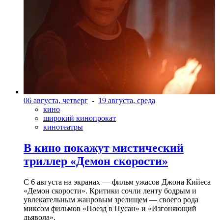
06 августа, четверг
-
19 августа, среда
кино
широкий кинопрокат
кинотеатры
В кино покажут мистический
триллер «Демон скорости»
С 6 августа на экранах — фильм ужасов Джона Кийеса
«Демон скорости». Критики сочли ленту бодрым и
увлекательным жанровым зрелищeм — своего рода
миксом фильмов «Поезд в Пусан» и «Изгоняющий
дьявола».