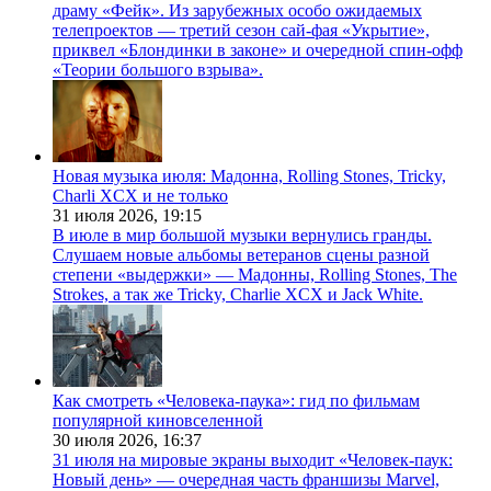
драму «Фейк». Из зарубежных особо ожидаемых
телепроектов — третий сезон сай-фая «Укрытие»,
приквел «Блондинки в законе» и очередной спин-офф
«Теории большого взрыва».
Новая музыка июля: Мадонна, Rolling Stones, Tricky,
Charli XCX и не только
31 июля 2026,
19:15
В июле в мир большой музыки вернулись гранды.
Слушаем новые альбомы ветеранов сцены разной
степени «выдержки» — Мадонны, Rolling Stones, The
Strokes, а так же Tricky, Charlie XCX и Jack White.
Как смотреть «Человека-паука»: гид по фильмам
популярной киновселенной
30 июля 2026,
16:37
31 июля на мировые экраны выходит «Человек-паук:
Новый день» — очередная часть франшизы Marvel,