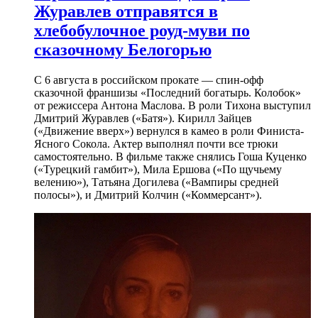
Журавлев отправятся в
хлебобулочное роуд-муви по
сказочному Белогорью
С 6 августа в российском прокате — спин-офф
сказочной франшизы «Последний богатырь. Колобок»
от режиссера Антона Маслова. В роли Тихона выступил
Дмитрий Журавлев («Батя»). Кирилл Зайцев
(«Движение вверх») вернулся в камео в роли Финиста-
Ясного Сокола. Актер выполнял почти все трюки
самостоятельно. В фильме также снялись Гоша Куценко
(«Турецкий гамбит»), Мила Ершова («По щучьему
велению»), Татьяна Догилева («Вампиры средней
полосы»), и Дмитрий Колчин («Коммерсант»).