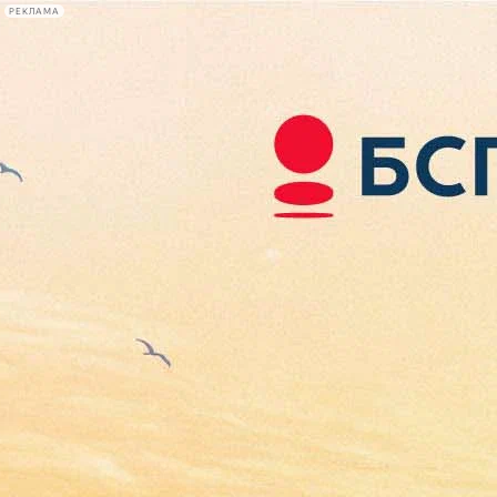
РЕКЛАМА
Афиша Plus
#телегид
Фонтанка.ру
Сегодня:
2026.08.09
09:51
Афиша Plus
кино
спектакли
выставки
концерты
лекции
книги
афиша плюс
новости
+