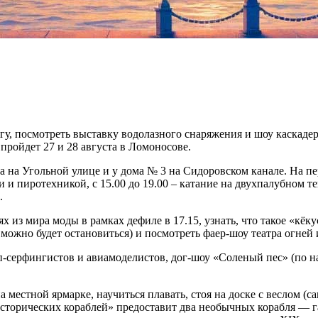
у, посмотреть выставку водолазного снаряжения и шоу каскадеро
пройдет 27 и 28 августа в Ломоносове.
а на Угольной улице и у дома № 3 на Сидоровском канале. На пер
и и пиротехникой, с 15.00 до 19.00 – катание на двухпалубном т
.
 из мира моды в рамках дефиле в 17.15, узнать, что такое «кёку
и, можно будет остановиться) и посмотреть фаер-шоу театра огне
п-серфингистов и авиамоделистов, дог-шоу «Соленый пес» (по н
местной ярмарке, научиться плавать, стоя на доске с веслом (са
сторических кораблей» предоставит два необычных корабля — г