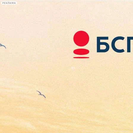
РЕКЛАМА
Афиша Plus
#телегид
Фонтанка.ру
Сегодня:
2026.08.08
09:11
Афиша Plus
кино
спектакли
выставки
концерты
лекции
книги
афиша плюс
новости
+