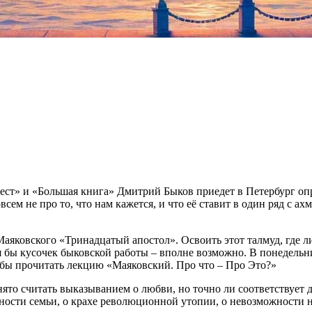
бест» и «Большая книга» Дмитрий Быков приедет в Петербург оп
всем не про то, что нам кажется, и что её ставит в один ряд с 
яковского «Тринадцатый апостол». Освоить этот талмуд, где л
тя бы кусочек быковской работы – вполне возможно. В понедельни
обы прочитать лекцию «Маяковский. Про что – Про Это?»
ято считать выказыванием о любви, но точно ли соответствует д
ости семьи, о крахе революционной утопии, о невозможности но