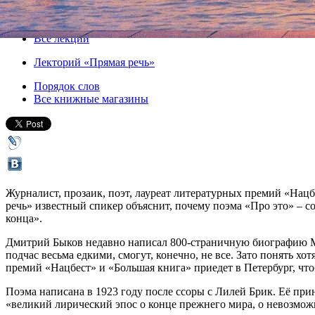
Все книги
Все лекции
Лекторий «Прямая речь»
Порядок слов
Все книжные магазины
Журналист, прозаик, поэт, лауреат литературных премий «Нац
речь» известный спикер объяснит, почему поэма «Про это» – со
конца».
Дмитрий Быков недавно написал 800-страничную биографию Ма
подчас весьма едкими, смогут, конечно, не все. Зато понять хо
премий «Нацбест» и «Большая книга» приедет в Петербург, чт
Поэма написана в 1923 году после ссоры с Лилей Брик. Её прин
«великий лирический эпос о конце прежнего мира, о невозможн