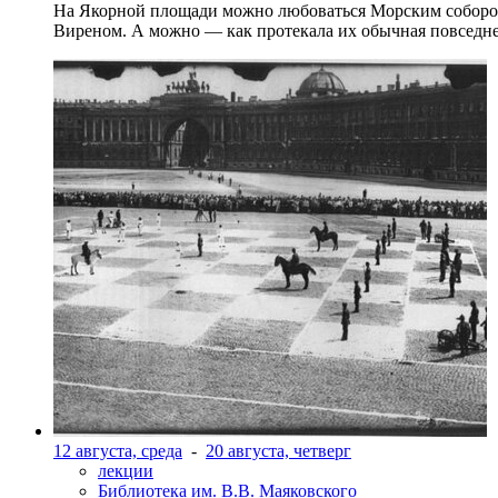
На Якорной площади можно любоваться Морским собором 
Виреном. А можно — как протекала их обычная повседнев
12 августа, среда
-
20 августа, четверг
лекции
Библиотека им. В.В. Маяковского