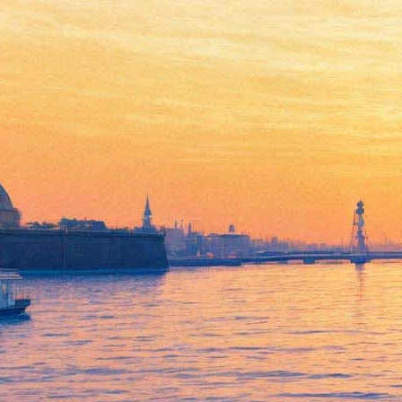
Zdob si Zdub и Cuibul дадут
праздничный концерт