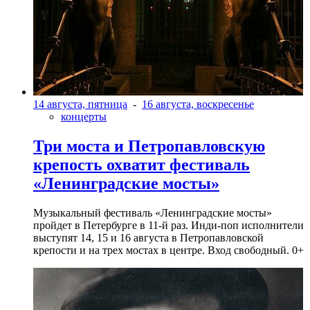
14 августа, пятница
-
16 августа, воскресенье
концерты
Три моста и Петропавловскую
крепость охватит фестиваль
«Ленинградские мосты»
Музыкальный фестиваль «Ленинградские мосты»
пройдет в Петербурге в 11-й раз. Инди-поп исполнители
выступят 14, 15 и 16 августа в Петропавловской
крепости и на трех мостах в центре. Вход свободный. 0+