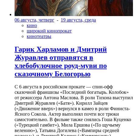
06 августа, четверг
-
19 августа, среда
кино
широкий кинопрокат
кинотеатры
Гарик Харламов и Дмитрий
Журавлев отправятся в
хлебобулочное роуд-муви по
сказочному Белогорью
С 6 августа в российском прокате — спин-офф
сказочной франшизы «Последний богатырь. Колобок»
от режиссера Антона Маслова. В роли Тихона выступил
Дмитрий Журавлев («Батя»). Кирилл Зайцев
(«Движение вверх») вернулся в камео в роли Финиста-
Ясного Сокола. Актер выполнял почти все трюки
самостоятельно. В фильме также снялись Гоша Куценко
(«Турецкий гамбит»), Мила Ершова («По щучьему
велению»), Татьяна Догилева («Вампиры средней
полосы»), и Дмитрий Колчин («Коммерсант»).