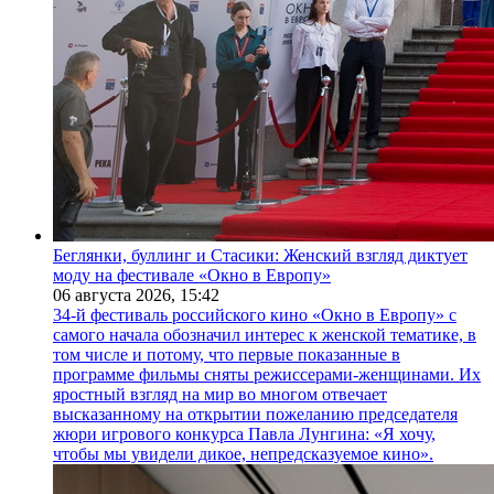
Беглянки, буллинг и Стасики: Женский взгляд диктует
моду на фестивале «Окно в Европу»
06 августа 2026,
15:42
34-й фестиваль российского кино «Окно в Европу» с
самого начала обозначил интерес к женской тематике, в
том числе и потому, что первые показанные в
программе фильмы сняты режиссерами-женщинами. Их
яростный взгляд на мир во многом отвечает
высказанному на открытии пожеланию председателя
жюри игрового конкурса Павла Лунгина: «Я хочу,
чтобы мы увидели дикое, непредсказуемое кино».