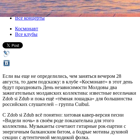
28 августа 2016, воскресенье
,
19.00
Версия для печати
Все концерты
Космонавт
Все клубы
Если вы еще не определились, чем заняться вечером 28
августа, то даем подсказку: в клубе «Космонавт» в этот день
будут праздновать День независимости Молдовы два
зажигательных молдавских коллектива: известные весельчаки
Zdob si Zdub и пока ещё «тёмная лошадка» для большинства
российских слушателей – группа Cuibul.
С Zdob si Zdub всё понятно: хитовая кавер-версия песни
«Видели ночь» в своём роде показательна для этого
коллектива. Музыканты сочетают гитарные рок-партии с
энергичным балканским битом, а бодрые мотивы духовой
секции с аутентичной мелодикой фолка.