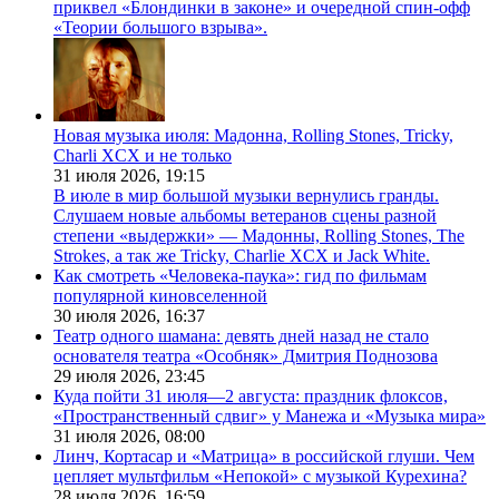
приквел «Блондинки в законе» и очередной спин-офф
«Теории большого взрыва».
Новая музыка июля: Мадонна, Rolling Stones, Tricky,
Charli XCX и не только
31 июля 2026,
19:15
В июле в мир большой музыки вернулись гранды.
Слушаем новые альбомы ветеранов сцены разной
степени «выдержки» — Мадонны, Rolling Stones, The
Strokes, а так же Tricky, Charlie XCX и Jack White.
Как смотреть «Человека-паука»: гид по фильмам
популярной киновселенной
30 июля 2026,
16:37
Театр одного шамана: девять дней назад не стало
основателя театра «Особняк» Дмитрия Поднозова
29 июля 2026,
23:45
Куда пойти 31 июля—2 августа: праздник флоксов,
«Пространственный сдвиг» у Манежа и «Музыка мира»
31 июля 2026,
08:00
Линч, Кортасар и «Матрица» в российской глуши. Чем
цепляет мультфильм «Непокой» с музыкой Курехина?
28 июля 2026,
16:59