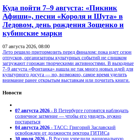
Куда пойти 7–9 августа: «Пикник
Афиши», песни «Короля и Шута» в
Ледовом, день рождения Зощенко и
кубинские марки
07 августа 2026, 08:00
Лето решило притормозить перед финалом: пока идет сезон
отпусков, организаторы культурных событий не слишком
загружают горожан творческими активностями. В выходные
7–9 августа «Фонтанка» нашла не так много новых идей для
культурного досуга — но, возможно, самое время уделить
внимание ранее открытым выставкам или почитать книги.
Новости
07 августа 2026
- В Петербурге готовятся наблюдать
солнечное затмение — чтобы его увидеть, нужно
постараться
04 августа 2026
- ТАСС: Григорий Заславский
освобожден от должности ректора ГИТИСа
30 июля 2026
- В России учредили национальную