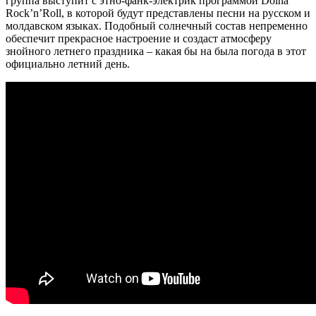
группа выступит с этно-фанк-электрик программой Doina
Rock’n’Roll, в которой будут представлены песни на русском и
молдавском языках. Подобный солнечный состав непременно
обеспечит прекрасное настроение и создаст атмосферу
знойного летнего праздника – какая бы на была погода в этот
официально летний день.