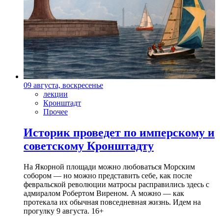
09 августа, воскресенье
лекции
Кронштадт
Прочее
Историк проведет по имперскому и
советскому Кронштадту
На Якорной площади можно любоваться Морским
собором — но можно представить себе, как после
февральской революции матросы расправились здесь с
адмиралом Робертом Виреном. А можно — как
протекала их обычная повседневная жизнь. Идем на
прогулку 9 августа. 16+