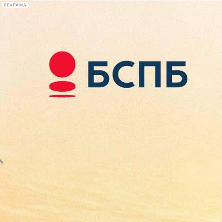
РЕКЛАМА
Афиша Plus
#телегид
Фонтанка.ру
Сегодня:
2026.08.09
16:05
Афиша Plus
кино
спектакли
выставки
концерты
лекции
книги
афиша плюс
новости
+