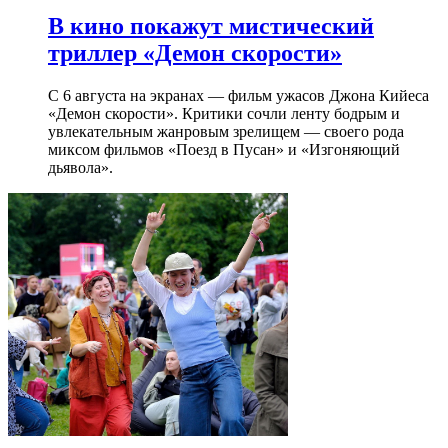
В кино покажут мистический
триллер «Демон скорости»
С 6 августа на экранах — фильм ужасов Джона Кийеса
«Демон скорости». Критики сочли ленту бодрым и
увлекательным жанровым зрелищeм — своего рода
миксом фильмов «Поезд в Пусан» и «Изгоняющий
дьявола».