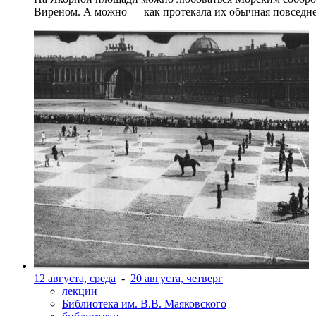
Виреном. А можно — как протекала их обычная повседнев
12 августа, среда
-
20 августа, четверг
лекции
Библиотека им. В.В. Маяковского