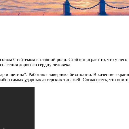
соном Стэйтемом в главной роли. Стэйтем играет то, что у него
спасения дорогого сердцу человека.
егар и щетина". Работают наверняка безотказно. В качестве экра
абор самых ударных актерских типажей. Согласитесь, что они та