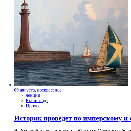
09 августа, воскресенье
лекции
Кронштадт
Прочее
Историк проведет по имперскому и
На Якорной площади можно любоваться Морским собором 