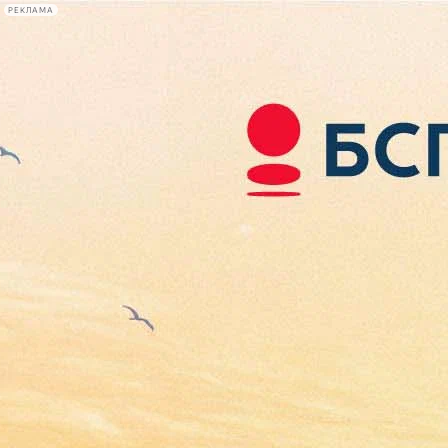
РЕКЛАМА
Афиша Plus
#телегид
Фонтанка.ру
Сегодня:
2026.08.09
09:54
Афиша Plus
кино
спектакли
выставки
концерты
лекции
книги
афиша плюс
новости
+