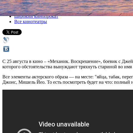
Все кино
широкий кинопрокат
Все кинотеатры
С 25 августа в кино – «Механик. Воскрешение», боевик с Джей
которого обстоятельства вынуждают тряхнуть стариной во имя 
Все элементы актерского образа — на месте: "яйца, табак, пер
Джонс, Мишель Йео. То есть посмотреть будет на что: полный н