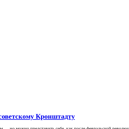
 советскому Кронштадту
— но можно представить себе, как после февральской революц