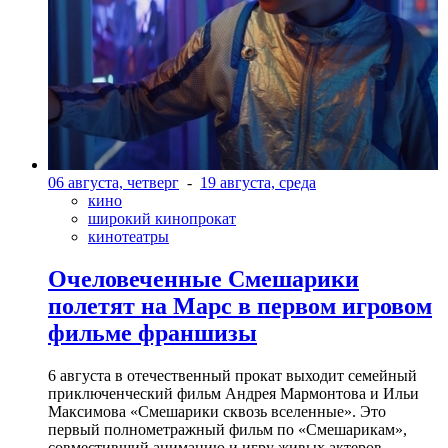
06 августа, четверг
-
19 августа, среда
кино
широкий кинопрокат
кинотеатры
Очеловеченные Смешарики
полетят на Марс в первом игровом
фильме франшизы
6 августа в отечественный прокат выходит семейный
приключенческий фильм Андрея Мармонтова и Ильи
Максимова «Смешарики сквозь вселенные». Это
первый полнометражный фильм по «Смешарикам»,
совместивший анимацию и игру живых актеров.