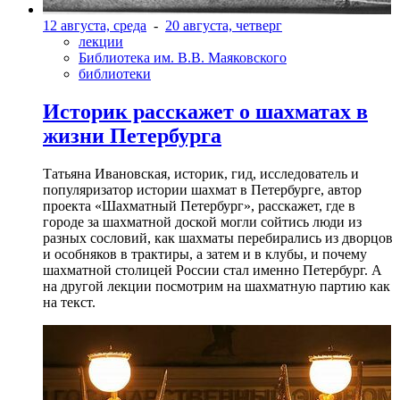
12 августа, среда
-
20 августа, четверг
лекции
Библиотека им. В.В. Маяковского
библиотеки
Историк расскажет о шахматах в
жизни Петербурга
Татьяна Ивановская, историк, гид, исследователь и
популяризатор истории шахмат в Петербурге, автор
проекта «Шахматный Петербург», расскажет, где в
городе за шахматной доской могли сойтись люди из
разных сословий, как шахматы перебирались из дворцов
и особняков в трактиры, а затем и в клубы, и почему
шахматной столицей России стал именно Петербург. А
на другой лекции посмотрим на шахматную партию как
на текст.