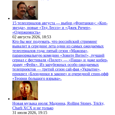
15 телесериалов августа — выбор «Фонтанки»: «Коп-
звезда», новые «Тед Лессо» и «Джек Ричер»,
«Одержимость»
02 августа 2026,
18:53
Кто бы мог подумать, что российский стриминг
вывалит в середине лета одни из самых ожидаемых
телесериалов года: пятый сезон «Мажора»,
паранормальную комедию «Зовите Витю!», лучший
сериал с фестиваля «Пилот» — «Паша» и даже кибер-
драму «Фейк». Из зарубежных особо ожидаемых
телепроектов — третий сезон сай-фая «Укрытие»,
приквел «Блондинки в законе» и очередной спин-офф
«Теории большого взрыва».
Новая музыка июля: Мадонна, Rolling Stones, Tricky,
Charli XCX и не только
31 июля 2026,
19:15