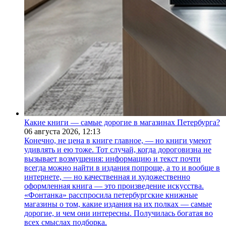
Какие книги — самые дорогие в магазинах Петербурга?
06 августа 2026,
12:13
Конечно, не цена в книге главное, — но книги умеют
удивлять и ею тоже. Тот случай, когда дороговизна не
вызывает возмущения: информацию и текст почти
всегда можно найти в издания попроще, а то и вообще в
интернете, — но качественная и художественно
оформленная книга — это произведение искусства.
«Фонтанка» расспросила петербургские книжные
магазины о том, какие издания на их полках — самые
дорогие, и чем они интересны. Получилась богатая во
всех смыслах подборка.