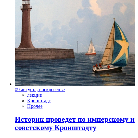
09 августа, воскресенье
лекции
Кронштадт
Прочее
Историк проведет по имперскому и
советскому Кронштадту