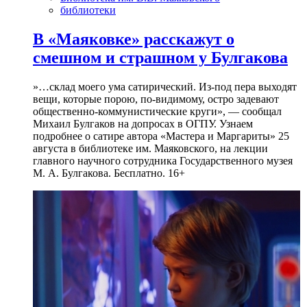
библиотеки
В «Маяковке» расскажут о
смешном и страшном у Булгакова
»…склад моего ума сатирический. Из-под пера выходят
вещи, которые порою, по-видимому, остро задевают
общественно-коммунистические круги», — сообщал
Михаил Булгаков на допросах в ОГПУ. Узнаем
подробнее о сатире автора «Мастера и Маргариты» 25
августа в библиотеке им. Маяковского, на лекции
главного научного сотрудника Государственного музея
М. А. Булгакова. Бесплатно. 16+