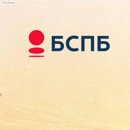
РЕКЛАМА
Афиша Plus
#телегид
Фонтанка.ру
Сегодня:
2026.08.08
10:08
Афиша Plus
кино
спектакли
выставки
концерты
лекции
книги
афиша плюс
новости
+