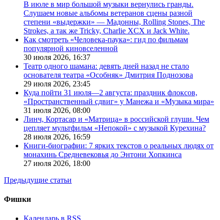
В июле в мир большой музыки вернулись гранды.
Слушаем новые альбомы ветеранов сцены разной
степени «выдержки» — Мадонны, Rolling Stones, The
Strokes, а так же Tricky, Charlie XCX и Jack White.
Как смотреть «Человека-паука»: гид по фильмам
популярной киновселенной
30 июля 2026,
16:37
Театр одного шамана: девять дней назад не стало
основателя театра «Особняк» Дмитрия Поднозова
29 июля 2026,
23:45
Куда пойти 31 июля—2 августа: праздник флоксов,
«Пространственный сдвиг» у Манежа и «Музыка мира»
31 июля 2026,
08:00
Линч, Кортасар и «Матрица» в российской глуши. Чем
цепляет мультфильм «Непокой» с музыкой Курехина?
28 июля 2026,
16:59
Книги-биографии: 7 ярких текстов о реальных людях от
монахинь Средневековья до Энтони Хопкинса
27 июля 2026,
18:00
Предыдущие статьи
Фишки
Календарь в RSS