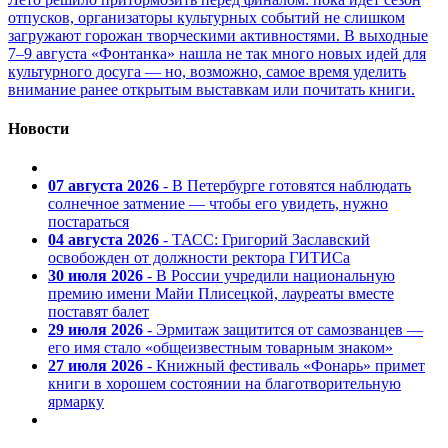
отпусков, организаторы культурных событий не слишком
загружают горожан творческими активностями. В выходные
7–9 августа «Фонтанка» нашла не так много новых идей для
культурного досуга — но, возможно, самое время уделить
внимание ранее открытым выставкам или почитать книги.
Новости
07 августа 2026
- В Петербурге готовятся наблюдать
солнечное затмение — чтобы его увидеть, нужно
постараться
04 августа 2026
- ТАСС: Григорий Заславский
освобожден от должности ректора ГИТИСа
30 июля 2026
- В России учредили национальную
премию имени Майи Плисецкой, лауреаты вместе
поставят балет
29 июля 2026
- Эрмитаж защитится от самозванцев —
его имя стало «общеизвестным товарным знаком»
27 июля 2026
- Книжный фестиваль «Фонарь» примет
книги в хорошем состоянии на благотворительную
ярмарку