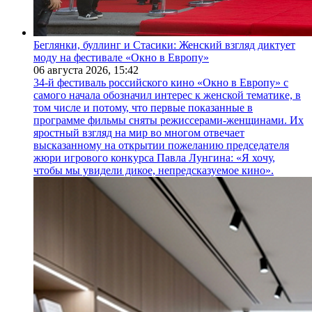
Беглянки, буллинг и Стасики: Женский взгляд диктует
моду на фестивале «Окно в Европу»
06 августа 2026,
15:42
34-й фестиваль российского кино «Окно в Европу» с
самого начала обозначил интерес к женской тематике, в
том числе и потому, что первые показанные в
программе фильмы сняты режиссерами-женщинами. Их
яростный взгляд на мир во многом отвечает
высказанному на открытии пожеланию председателя
жюри игрового конкурса Павла Лунгина: «Я хочу,
чтобы мы увидели дикое, непредсказуемое кино».