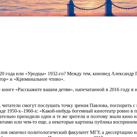
0 года или «Уродцы» 1932-го? Между тем, киновед Александр Па
тор» и «Криминальное чтиво».
ой книге «Расскажите вашим детям», напечатанной в 2016 году 
, читатели смогут послушать точку зрения Павлова, поспорить 
де 1950-х–1960-х: «Какой-нибудь богемный кинотеатр ровно в п
ательно приходили одни и те же зрители и поэтому знали кино 
нтами или чем-то еще, а некоторые картины публика восприни
лов окончил политологический факультет МГУ, а диссертацию на