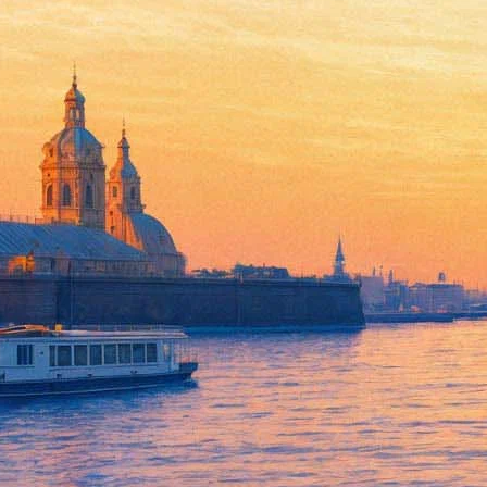
В независимом книжном расск
30 июля 2016, суббота
,
19.00
Версия для печати