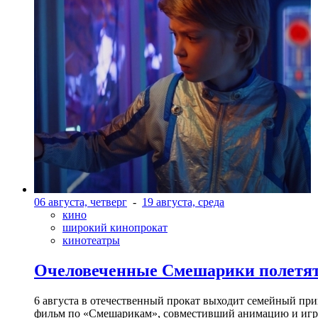
06 августа, четверг
-
19 августа, среда
кино
широкий кинопрокат
кинотеатры
Очеловеченные Смешарики полетят
6 августа в отечественный прокат выходит семейный п
фильм по «Смешарикам», совместивший анимацию и игр