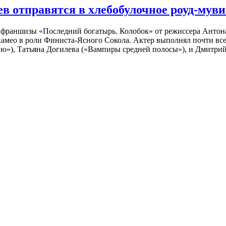
 отправятся в хлебобулочное роуд-муви
й франшизы «Последний богатырь. Колобок» от режиссера Анто
 камео в роли Финиста-Ясного Сокола. Актер выполнял почти вс
ю»), Татьяна Догилева («Вампиры средней полосы»), и Дмитрий