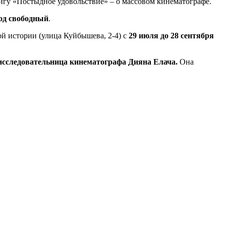
игу «Постыдное удовольствие» – о массовом кинематографе.
од свободный
.
й истории (улица Куйбышева, 2-4) с
29 июля до 28 сентября
исследовательница кинематографа Дияна Елача.
Она