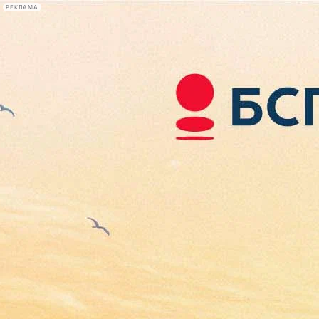
РЕКЛАМА
Афиша Plus
#телегид
Фонтанка.ру
Сегодня:
2026.08.06
02:54
Афиша Plus
кино
спектакли
выставки
концерты
лекции
книги
афиша плюс
новости
+