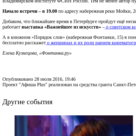
Владимирском институте ФСИН России. Тем не менее автор пуб
Начало встречи – в 19.00
по адресу набережная реки Мойки, 2
Добавим, что ближайшее время в Петербурге пройдут ещё неско
работает
выставка «Важнейшее из искусств»
–
о советском к
А в книжном «Порядок слов» (набережная Фонтанки, 15) в по
бесплатно расскажет
о женщинах и их роли раннем кинематогр
Елена Кузнецова, «Фонтанка.ру»
Опубликовано 28 июля 2016, 19:46
Проект "Афиша Plus" реализован на средства гранта Санкт-Пет
Другие события