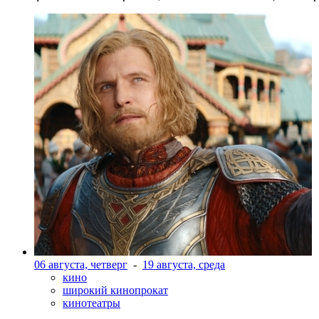
06 августа, четверг
-
19 августа, среда
кино
широкий кинопрокат
кинотеатры