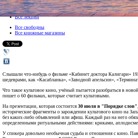
Все кино
Все лекции
Все свободны
Все книжные магазины
Слышали что-нибудь о фильме «Кабинет доктора Калигари» 192
шедеврами, как «Касабланка», «Заводной апельсин», «Термина
Что такое культовое кино, учёный пытается разобраться в нов
пишет о 60 фильмах, которые считает культовыми.
На презентации, которая состоится
30 июля в "Порядке слов"
исторические фрагменты о зарождении культового кино на Запа
без каких-либо объявлений или афиш. Каждый раз на него обяз
определенными ритуальными действиями: криками, аплодисме
У спикера довольно необычная судьба и отношения с кино. Пав