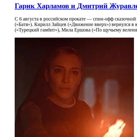
Гарик Харламов и Дмитрий Журавлев
С 6 августа в российском прокате — спин-офф сказочно
(«Батя»). Кирилл Зайцев («Движение вверх») вернулся в
(«Турецкий гамбит»), Мила Ершова («По щучьему велени