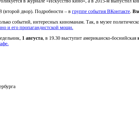
ликуется в журнале «Искусство кино», а в 2015-м выпустил кн
8 (второй двор). Подробности – в
группе события ВКонтакте
.
Вх
лько событий, интересных киноманам. Так, в музее политическо
ино и его пропагандистской мощи.
недельник,
1 августа
, в 19.30 выступит американско-боснийская
афе.
ербурга