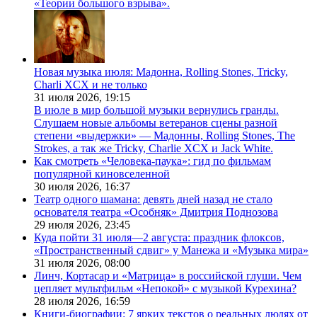
«Теории большого взрыва».
Новая музыка июля: Мадонна, Rolling Stones, Tricky,
Charli XCX и не только
31 июля 2026,
19:15
В июле в мир большой музыки вернулись гранды.
Слушаем новые альбомы ветеранов сцены разной
степени «выдержки» — Мадонны, Rolling Stones, The
Strokes, а так же Tricky, Charlie XCX и Jack White.
Как смотреть «Человека-паука»: гид по фильмам
популярной киновселенной
30 июля 2026,
16:37
Театр одного шамана: девять дней назад не стало
основателя театра «Особняк» Дмитрия Поднозова
29 июля 2026,
23:45
Куда пойти 31 июля—2 августа: праздник флоксов,
«Пространственный сдвиг» у Манежа и «Музыка мира»
31 июля 2026,
08:00
Линч, Кортасар и «Матрица» в российской глуши. Чем
цепляет мультфильм «Непокой» с музыкой Курехина?
28 июля 2026,
16:59
Книги-биографии: 7 ярких текстов о реальных людях от