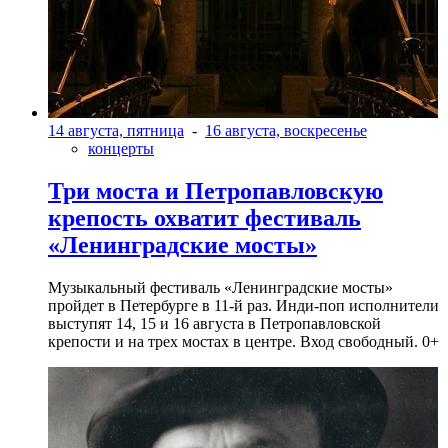
14 августа, пятница
-
16 августа, воскресенье
концерты
Три моста и Петропавловскую
крепость охватит фестиваль
«Ленинградские мосты»
Музыкальный фестиваль «Ленинградские мосты»
пройдет в Петербурге в 11-й раз. Инди-поп исполнители
выступят 14, 15 и 16 августа в Петропавловской
крепости и на трех мостах в центре. Вход свободный. 0+