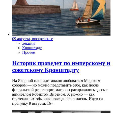
09 августа, воскресенье
лекции
Кронштадт
Прочее
Историк проведет по имперскому и
советскому Кронштадту
На Якорной площади можно любоваться Морским
собором — но можно представить себе, как после
февральской революции матросы расправились здесь с
адмиралом Робертом Виреном. А можно — как
протекала их обычная повседневная жизнь. Идем на
прогулку 9 августа. 16+