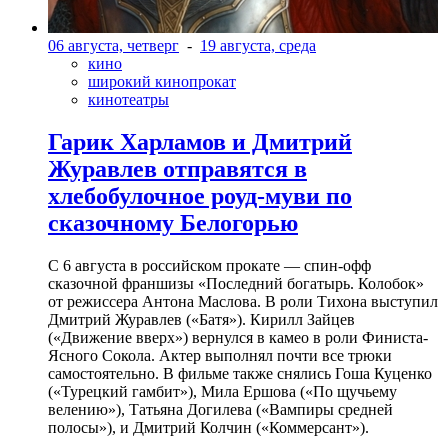
06 августа, четверг
-
19 августа, среда
кино
широкий кинопрокат
кинотеатры
Гарик Харламов и Дмитрий
Журавлев отправятся в
хлебобулочное роуд-муви по
сказочному Белогорью
С 6 августа в российском прокате — спин-офф
сказочной франшизы «Последний богатырь. Колобок»
от режиссера Антона Маслова. В роли Тихона выступил
Дмитрий Журавлев («Батя»). Кирилл Зайцев
(«Движение вверх») вернулся в камео в роли Финиста-
Ясного Сокола. Актер выполнял почти все трюки
самостоятельно. В фильме также снялись Гоша Куценко
(«Турецкий гамбит»), Мила Ершова («По щучьему
велению»), Татьяна Догилева («Вампиры средней
полосы»), и Дмитрий Колчин («Коммерсант»).