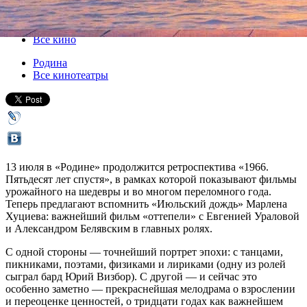
13 июля 2016, среда
,
19.00
Версия для печати
Все кино
Родина
Все кинотеатры
13 июля в «Родине» продолжится ретроспектива «1966.
Пятьдесят лет спустя», в рамках которой показывают фильмы
урожайного на шедевры и во многом переломного года.
Теперь предлагают вспомнить «Июльский дождь» Марлена
Хуциева: важнейший фильм «оттепели» с Евгенией Ураловой
и Александром Белявским в главных ролях.
С одной стороны — точнейший портрет эпохи: с танцами,
пикниками, поэтами, физиками и лириками (одну из ролей
сыграл бард Юрий Визбор). С другой — и сейчас это
особенно заметно — прекраснейшая мелодрама о взрослении
и переоценке ценностей, о тридцати годах как важнейшем