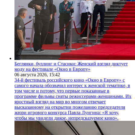
Беглянки, буллинг и Стасики: Женский взгляд диктует
моду на фестивале «Окно в Европу»
06 августа 2026,
15:42
34-й фестиваль российского кино «Окно в Европу» с
самого начала обозначил интерес к женской тематике, в
том числе и потому, что первые показанные в
программе фильмы сняты режиссерами-женщинами. Их
яростный взгляд на мир во многом отвечает
высказанному на открытии пожеланию председателя
жюри игрового конкурса Павла Лунгина: «Я хочу,
чтобы мы увидели дикое, непредсказуемое кино».