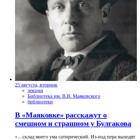
25 августа, вторник
лекции
Библиотека им. В.В. Маяковского
библиотеки
В «Маяковке» расскажут о
смешном и страшном у Булгакова
»…склад моего ума сатирический. Из-под пера выходят