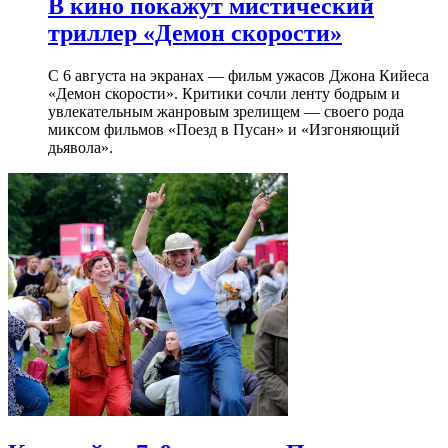
В кино покажут мистический
триллер «Демон скорости»
С 6 августа на экранах — фильм ужасов Джона Кийеса
«Демон скорости». Критики сочли ленту бодрым и
увлекательным жанровым зрелищeм — своего рода
миксом фильмов «Поезд в Пусан» и «Изгоняющий
дьявола».