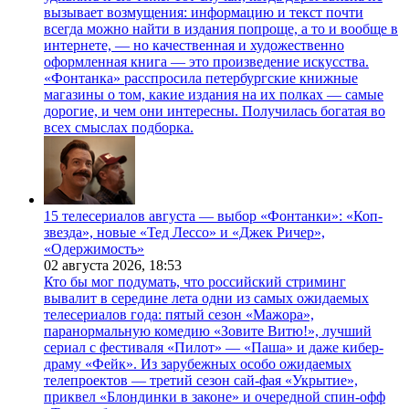
вызывает возмущения: информацию и текст почти
всегда можно найти в издания попроще, а то и вообще в
интернете, — но качественная и художественно
оформленная книга — это произведение искусства.
«Фонтанка» расспросила петербургские книжные
магазины о том, какие издания на их полках — самые
дорогие, и чем они интересны. Получилась богатая во
всех смыслах подборка.
15 телесериалов августа — выбор «Фонтанки»: «Коп-
звезда», новые «Тед Лессо» и «Джек Ричер»,
«Одержимость»
02 августа 2026,
18:53
Кто бы мог подумать, что российский стриминг
вывалит в середине лета одни из самых ожидаемых
телесериалов года: пятый сезон «Мажора»,
паранормальную комедию «Зовите Витю!», лучший
сериал с фестиваля «Пилот» — «Паша» и даже кибер-
драму «Фейк». Из зарубежных особо ожидаемых
телепроектов — третий сезон сай-фая «Укрытие»,
приквел «Блондинки в законе» и очередной спин-офф