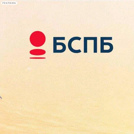
РЕКЛАМА
Афиша Plus
#телегид
Фонтанка.ру
Сегодня:
2026.08.09
14:18
Афиша Plus
кино
спектакли
выставки
концерты
лекции
книги
афиша плюс
новости
+