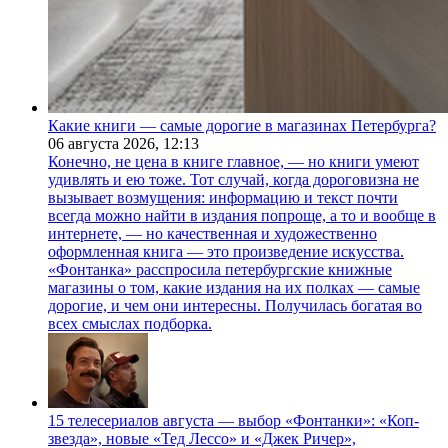
Какие книги — самые дорогие в магазинах Петербурга?
06 августа 2026,
12:13
Конечно, не цена в книге главное, — но книги умеют
удивлять и ею тоже. Тот случай, когда дороговизна не
вызывает возмущения: информацию и текст почти
всегда можно найти в издания попроще, а то и вообще в
интернете, — но качественная и художественно
оформленная книга — это произведение искусства.
«Фонтанка» расспросила петербургские книжные
магазины о том, какие издания на их полках — самые
дорогие, и чем они интересны. Получилась богатая во
всех смыслах подборка.
15 телесериалов августа — выбор «Фонтанки»: «Коп-
звезда», новые «Тед Лессо» и «Джек Ричер»,