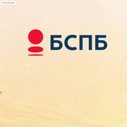
РЕКЛАМА
Афиша Plus
#телегид
Фонтанка.ру
Сегодня:
2026.08.08
10:15
Афиша Plus
кино
спектакли
выставки
концерты
лекции
книги
афиша плюс
новости
+