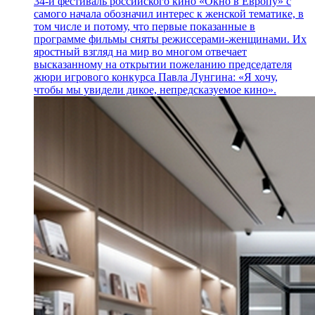
34-й фестиваль российского кино «Окно в Европу» с
самого начала обозначил интерес к женской тематике, в
том числе и потому, что первые показанные в
программе фильмы сняты режиссерами-женщинами. Их
яростный взгляд на мир во многом отвечает
высказанному на открытии пожеланию председателя
жюри игрового конкурса Павла Лунгина: «Я хочу,
чтобы мы увидели дикое, непредсказуемое кино».