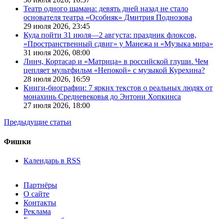
Театр одного шамана: девять дней назад не стало
основателя театра «Особняк» Дмитрия Поднозова
29 июля 2026,
23:45
Куда пойти 31 июля—2 августа: праздник флоксов,
«Пространственный сдвиг» у Манежа и «Музыка мира»
31 июля 2026,
08:00
Линч, Кортасар и «Матрица» в российской глуши. Чем
цепляет мультфильм «Непокой» с музыкой Курехина?
28 июля 2026,
16:59
Книги-биографии: 7 ярких текстов о реальных людях от
монахинь Средневековья до Энтони Хопкинса
27 июля 2026,
18:00
Предыдущие статьи
Фишки
Календарь в RSS
Партнёры
О сайте
Контакты
Реклама