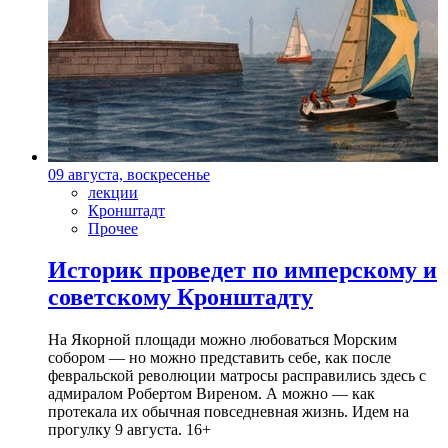
09 августа, воскресенье
лекции
Кронштадт
Прочее
Историк проведет по имперскому и
советскому Кронштадту
На Якорной площади можно любоваться Морским
собором — но можно представить себе, как после
февральской революции матросы расправились здесь с
адмиралом Робертом Виреном. А можно — как
протекала их обычная повседневная жизнь. Идем на
прогулку 9 августа. 16+