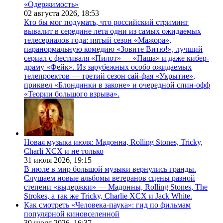
«Одержимость»
02 августа 2026,
18:53
Кто бы мог подумать, что российский стриминг
вывалит в середине лета одни из самых ожидаемых
телесериалов года: пятый сезон «Мажора»,
паранормальную комедию «Зовите Витю!», лучший
сериал с фестиваля «Пилот» — «Паша» и даже кибер-
драму «Фейк». Из зарубежных особо ожидаемых
телепроектов — третий сезон сай-фая «Укрытие»,
приквел «Блондинки в законе» и очередной спин-офф
«Теории большого взрыва».
Новая музыка июля: Мадонна, Rolling Stones, Tricky,
Charli XCX и не только
31 июля 2026,
19:15
В июле в мир большой музыки вернулись гранды.
Слушаем новые альбомы ветеранов сцены разной
степени «выдержки» — Мадонны, Rolling Stones, The
Strokes, а так же Tricky, Charlie XCX и Jack White.
Как смотреть «Человека-паука»: гид по фильмам
популярной киновселенной
30 июля 2026,
16:37