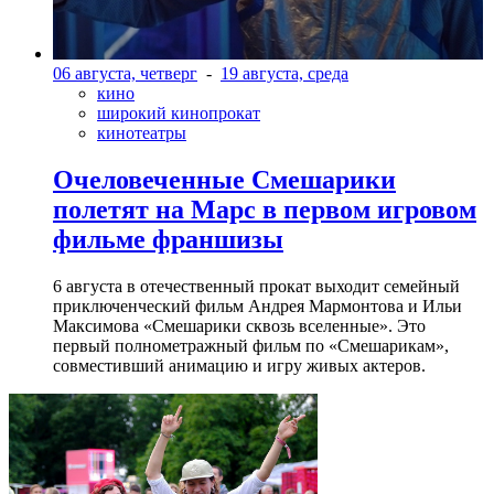
06 августа, четверг
-
19 августа, среда
кино
широкий кинопрокат
кинотеатры
Очеловеченные Смешарики
полетят на Марс в первом игровом
фильме франшизы
6 августа в отечественный прокат выходит семейный
приключенческий фильм Андрея Мармонтова и Ильи
Максимова «Смешарики сквозь вселенные». Это
первый полнометражный фильм по «Смешарикам»,
совместивший анимацию и игру живых актеров.