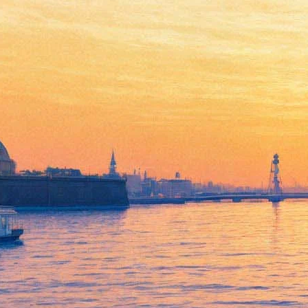
Доминик Хайлиг на
«Бумфесте»