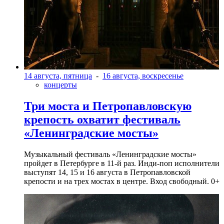
14 августа, пятница
-
16 августа, воскресенье
концерты
Три моста и Петропавловскую
крепость охватит фестиваль
«Ленинградские мосты»
Музыкальный фестиваль «Ленинградские мосты»
пройдет в Петербурге в 11-й раз. Инди-поп исполнители
выступят 14, 15 и 16 августа в Петропавловской
крепости и на трех мостах в центре. Вход свободный. 0+