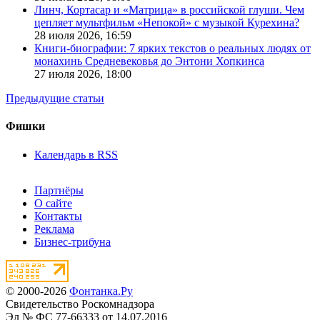
Линч, Кортасар и «Матрица» в российской глуши. Чем
цепляет мультфильм «Непокой» с музыкой Курехина?
28 июля 2026,
16:59
Книги-биографии: 7 ярких текстов о реальных людях от
монахинь Средневековья до Энтони Хопкинса
27 июля 2026,
18:00
Предыдущие статьи
Фишки
Календарь в RSS
Партнёры
О сайте
Контакты
Реклама
Бизнес-трибуна
© 2000-2026
Фонтанка.Ру
Свидетельство Роскомнадзора
Эл № ФС 77-66333 от 14.07.2016