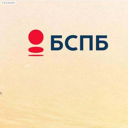
РЕКЛАМА
Афиша Plus
#телегид
Фонтанка.ру
Сегодня:
2026.08.07
16:13
Афиша Plus
кино
спектакли
выставки
концерты
лекции
книги
афиша плюс
новости
+