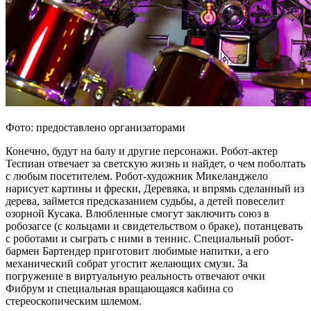
Фото: предоставлено организаторами
Конечно, будут на балу и другие персонажи. Робот-актер
Теспиан отвечает за светскую жизнь и найдет, о чем поболтать
с любым посетителем. Робот-художник Микеланджело
нарисует картины и фрески, Деревяка, и впрямь сделанный из
дерева, займется предсказанием судьбы, а детей повеселит
озорной Кусака. Влюбленные смогут заключить союз в
робозагсе (с кольцами и свидетельством о браке), потанцевать
с роботами и сыграть с ними в теннис. Специальный робот-
бармен Бартендер приготовит любимые напитки, а его
механический собрат угостит желающих смузи. За
погружение в виртуальную реальность отвечают очки
Фибрум и специальная вращающаяся кабина со
стереоскопическим шлемом.