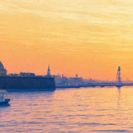
"Бал Роботов" покажет
тысячеликого Социобота