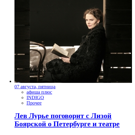
07 августа, пятница
афиша плюс
INDIGO
Прочее
Лев Лурье поговорит с Лизой
Боярской о Петербурге и театре