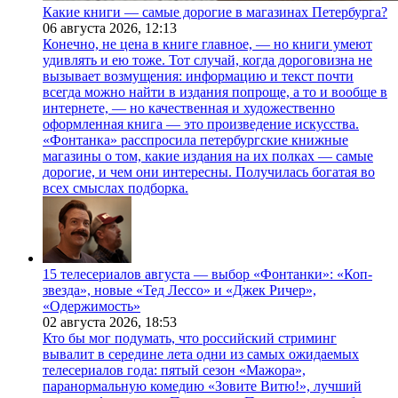
Какие книги — самые дорогие в магазинах Петербурга?
06 августа 2026,
12:13
Конечно, не цена в книге главное, — но книги умеют
удивлять и ею тоже. Тот случай, когда дороговизна не
вызывает возмущения: информацию и текст почти
всегда можно найти в издания попроще, а то и вообще в
интернете, — но качественная и художественно
оформленная книга — это произведение искусства.
«Фонтанка» расспросила петербургские книжные
магазины о том, какие издания на их полках — самые
дорогие, и чем они интересны. Получилась богатая во
всех смыслах подборка.
15 телесериалов августа — выбор «Фонтанки»: «Коп-
звезда», новые «Тед Лессо» и «Джек Ричер»,
«Одержимость»
02 августа 2026,
18:53
Кто бы мог подумать, что российский стриминг
вывалит в середине лета одни из самых ожидаемых
телесериалов года: пятый сезон «Мажора»,
паранормальную комедию «Зовите Витю!», лучший