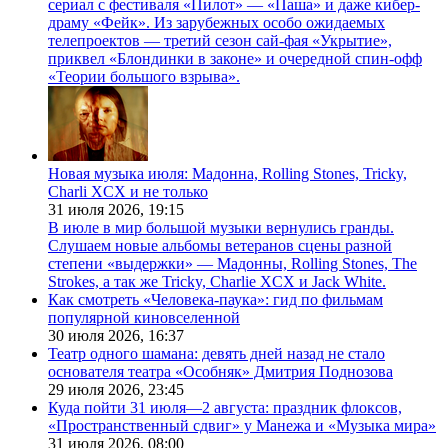
сериал с фестиваля «Пилот» — «Паша» и даже кибер-
драму «Фейк». Из зарубежных особо ожидаемых
телепроектов — третий сезон сай-фая «Укрытие»,
приквел «Блондинки в законе» и очередной спин-офф
«Теории большого взрыва».
Новая музыка июля: Мадонна, Rolling Stones, Tricky,
Charli XCX и не только
31 июля 2026,
19:15
В июле в мир большой музыки вернулись гранды.
Слушаем новые альбомы ветеранов сцены разной
степени «выдержки» — Мадонны, Rolling Stones, The
Strokes, а так же Tricky, Charlie XCX и Jack White.
Как смотреть «Человека-паука»: гид по фильмам
популярной киновселенной
30 июля 2026,
16:37
Театр одного шамана: девять дней назад не стало
основателя театра «Особняк» Дмитрия Поднозова
29 июля 2026,
23:45
Куда пойти 31 июля—2 августа: праздник флоксов,
«Пространственный сдвиг» у Манежа и «Музыка мира»
31 июля 2026,
08:00