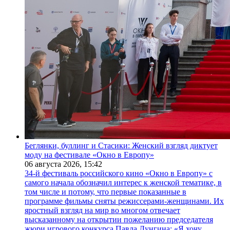
Беглянки, буллинг и Стасики: Женский взгляд диктует
моду на фестивале «Окно в Европу»
06 августа 2026,
15:42
34-й фестиваль российского кино «Окно в Европу» с
самого начала обозначил интерес к женской тематике, в
том числе и потому, что первые показанные в
программе фильмы сняты режиссерами-женщинами. Их
яростный взгляд на мир во многом отвечает
высказанному на открытии пожеланию председателя
жюри игрового конкурса Павла Лунгина: «Я хочу,