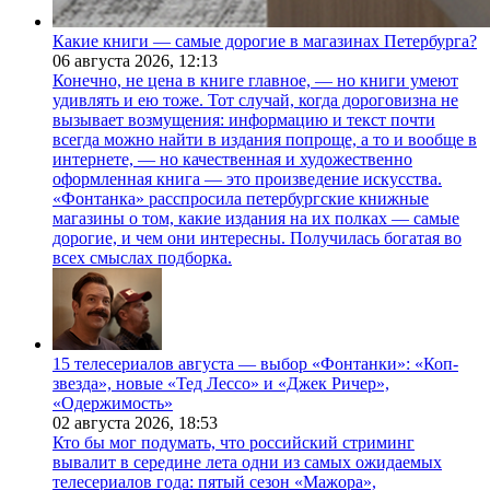
Какие книги — самые дорогие в магазинах Петербурга?
06 августа 2026,
12:13
Конечно, не цена в книге главное, — но книги умеют
удивлять и ею тоже. Тот случай, когда дороговизна не
вызывает возмущения: информацию и текст почти
всегда можно найти в издания попроще, а то и вообще в
интернете, — но качественная и художественно
оформленная книга — это произведение искусства.
«Фонтанка» расспросила петербургские книжные
магазины о том, какие издания на их полках — самые
дорогие, и чем они интересны. Получилась богатая во
всех смыслах подборка.
15 телесериалов августа — выбор «Фонтанки»: «Коп-
звезда», новые «Тед Лессо» и «Джек Ричер»,
«Одержимость»
02 августа 2026,
18:53
Кто бы мог подумать, что российский стриминг
вывалит в середине лета одни из самых ожидаемых
телесериалов года: пятый сезон «Мажора»,