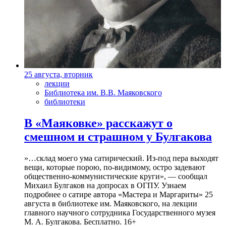
25 августа, вторник
лекции
Библиотека им. В.В. Маяковского
библиотеки
В «Маяковке» расскажут о
смешном и страшном у Булгакова
»…склад моего ума сатирический. Из-под пера выходят
вещи, которые порою, по-видимому, остро задевают
общественно-коммунистические круги», — сообщал
Михаил Булгаков на допросах в ОГПУ. Узнаем
подробнее о сатире автора «Мастера и Маргариты» 25
августа в библиотеке им. Маяковского, на лекции
главного научного сотрудника Государственного музея
М. А. Булгакова. Бесплатно. 16+