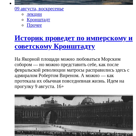
09 августа, воскресенье
лекции
Кронштадт
Прочее
Историк проведет по имперскому и
советскому Кронштадту
На Якорной площади можно любоваться Морским
собором — но можно представить себе, как после
февральской революции матросы расправились здесь с
адмиралом Робертом Виреном. А можно — как
протекала их обычная повседневная жизнь. Идем на
прогулку 9 августа. 16+