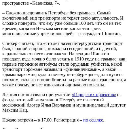
пространстве «Казанская, 7».
– Сложно представить Петербург без трамваев. Самый
экологичный вид транспорта не теряет свою актуальность. И
сложно поверить, что ему уже больше 100 лет, что он из тех
времен, когда на Невском месили копытами грязь
многочисленные упряжки лошадей, – рассуждает Шишкин.
Спикер считает, что «сто лет назад петербургский транспорт
был, с одной стороны, похож на сегодняшний, а с другой,
кардинально от него отличался». На лекции Шишкин
поведает, куда можно было уехать в 1910 году на трамвае, как
первые городские автобусы стали орудиями убийства, какой
транспорт горожане называли «финляндчиками», а какой –
«дымопырками», куда и почему петербуржцы ездили кутить
поездом, сколько стоили билеты на разные виды транспорта, а
также почему не все извозчики одинаково полезны.
Лекция организована при участии
«Городских проектов»
) –
фонда, который запустили в Петербурге известный
московский блогер Илья Варламов и муниципальный депутат
Максим Кац.
Начало встречи – в 17.00. Регистрация –
по ссылке
.