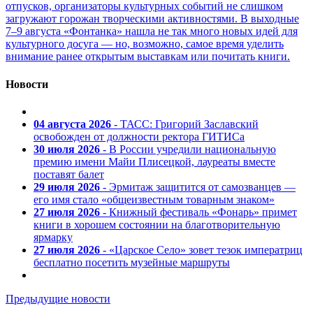
отпусков, организаторы культурных событий не слишком
загружают горожан творческими активностями. В выходные
7–9 августа «Фонтанка» нашла не так много новых идей для
культурного досуга — но, возможно, самое время уделить
внимание ранее открытым выставкам или почитать книги.
Новости
04 августа 2026
- ТАСС: Григорий Заславский
освобожден от должности ректора ГИТИСа
30 июля 2026
- В России учредили национальную
премию имени Майи Плисецкой, лауреаты вместе
поставят балет
29 июля 2026
- Эрмитаж защитится от самозванцев —
его имя стало «общеизвестным товарным знаком»
27 июля 2026
- Книжный фестиваль «Фонарь» примет
книги в хорошем состоянии на благотворительную
ярмарку
27 июля 2026
- «Царское Село» зовет тезок императриц
бесплатно посетить музейные маршруты
Предыдущие новости