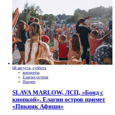
08 августа, суббота
концерты
Елагин остров
Прочее
SLAVA MARLOW, ЛСП, «Бонд с
кнопкой». Елагин остров примет
«Пикник Афиши»