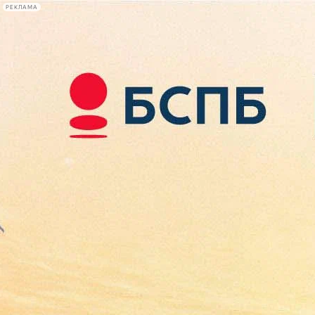
РЕКЛАМА
Афиша Plus
#телегид
Фонтанка.ру
Сегодня:
2026.08.07
13:25
Афиша Plus
кино
спектакли
выставки
концерты
лекции
книги
афиша плюс
новости
+