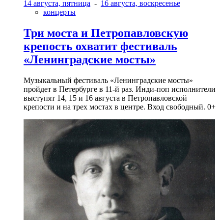
14 августа, пятница
-
16 августа, воскресенье
концерты
Три моста и Петропавловскую
крепость охватит фестиваль
«Ленинградские мосты»
Музыкальный фестиваль «Ленинградские мосты»
пройдет в Петербурге в 11-й раз. Инди-поп исполнители
выступят 14, 15 и 16 августа в Петропавловской
крепости и на трех мостах в центре. Вход свободный. 0+