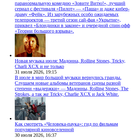
паранормальную комедию «Зовите Витю!», лучший
сериал с фестиваля «Пилот» — «Паша» и даже кибер-
драму «Фейк». Из зарубежных особо ожидаемых
телепроектов — третий сезон сай-фая «Укрытие»,
приквел «Блондинки в законе» и очередной спин-офф
«Теории большого взрыва».
Новая музыка июля: Мадонна, Rolling Stones, Tricky,
Charli XCX и не только
31 июля 2026,
19:15
В июле в мир большой музыки вернулись гранды.
Слушаем новые альбомы ветеранов сцены разной
степени «выдержки» — Мадонны, Rolling Stones, The
Strokes, а так же Tricky, Charlie XCX и Jack White.
Как смотреть «Человека-паука»: гид по фильмам
популярной киновселенной
30 июля 2026,
16:37