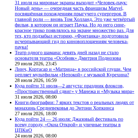
31 июля на мировые экраны выходит «Человек-паук:
Новый день» — очередная часть франшизы Marvel,
посвящённая похождениям прыгучего супергероя. В
главной роли — вновь Том Холланд. Это уже четвёртый
фильм, в котором он играет Паука. Но до него сине-
красное трико появлялось на экране множество раз. Для
тех, кто подзабыл историю, «Фонтанка» подготовила
исчерпывающий гид по киновоплощениям человека-
паука!
Театр одного шамана: девять дней назад не стало
основателя театра «Особняк» Дмитрия Поднозова
29 июля 2026,
23:45
Линч, Кортасар и «Матрица» в российской глуши. Чем
цепляет мультфильм «Непокой» с музыкой Курехина?
28 июля 2026,
16:59
Куда пойти 31 июля—2 августа: праздник флоксов,
«Пространственный сдвиг» у Манежа и «Музыка мира»
31 июля 2026,
08:00
Книги-биографии: 7 ярких текстов о реальных людях от
монахинь Средневековья до Энтони Хопкинса
27 июля 2026,
18:00
Куда пойти 24 — 26 июля: Джазовый фестиваль по
всему городу, «Окна Открой» и уличные театры в
ЦПКиО
24 июля 2026,
08:00