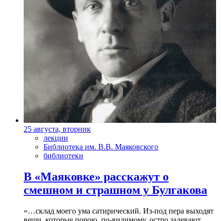
25 августа, вторник
лекции
Библиотека им. В.В. Маяковского
библиотеки
В «Маяковке» расскажут о
смешном и страшном у Булгакова
»…склад моего ума сатирический. Из-под пера выходят
вещи, которые порою, по-видимому, остро задевают