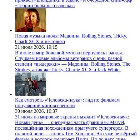
«Теории большого взрыва».
Новая музыка июля: Мадонна, Rolling Stones, Tricky,
Charli XCX и не только
31 июля 2026,
19:15
В июле в мир большой музыки вернулись гранды.
Слушаем новые альбомы ветеранов сцены разной
степени «выдержки» — Мадонны, Rolling Stones, The
Strokes, а так же Tricky, Charlie XCX и Jack White.
Как смотреть «Человека-паука»: гид по фильмам
популярной киновселенной
30 июля 2026,
16:37
31 июля на мировые экраны выходит «Человек-паук:
Новый день» — очередная часть франшизы Marvel,
посвящённая похождениям прыгучего супергероя. В
главной роли — вновь Том Холланд. Это уже четвёртый
фильм, в котором он играет Паука. Но до него сине-