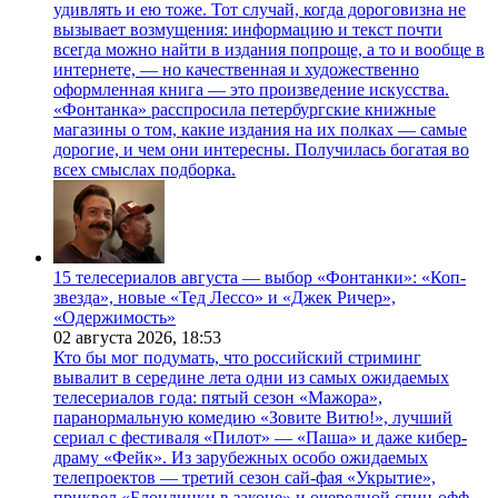
удивлять и ею тоже. Тот случай, когда дороговизна не
вызывает возмущения: информацию и текст почти
всегда можно найти в издания попроще, а то и вообще в
интернете, — но качественная и художественно
оформленная книга — это произведение искусства.
«Фонтанка» расспросила петербургские книжные
магазины о том, какие издания на их полках — самые
дорогие, и чем они интересны. Получилась богатая во
всех смыслах подборка.
15 телесериалов августа — выбор «Фонтанки»: «Коп-
звезда», новые «Тед Лессо» и «Джек Ричер»,
«Одержимость»
02 августа 2026,
18:53
Кто бы мог подумать, что российский стриминг
вывалит в середине лета одни из самых ожидаемых
телесериалов года: пятый сезон «Мажора»,
паранормальную комедию «Зовите Витю!», лучший
сериал с фестиваля «Пилот» — «Паша» и даже кибер-
драму «Фейк». Из зарубежных особо ожидаемых
телепроектов — третий сезон сай-фая «Укрытие»,
приквел «Блондинки в законе» и очередной спин-офф