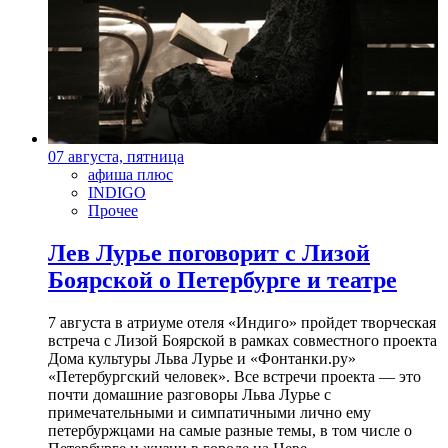
07 августа, пятница
афиша плюс
INDIGO
Прочее
Лев Лурье поговорит с Лизой
Боярской о Петербурге и театре
7 августа в атриуме отеля «Индиго» пройдет творческая
встреча с Лизой Боярской в рамках совместного проекта
Дома культуры Льва Лурье и «Фонтанки.ру»
«Петербургский человек». Все встречи проекта — это
почти домашние разговоры Льва Лурье с
примечательными и симпатичными лично ему
петербуржцами на самые разные темы, в том числе о