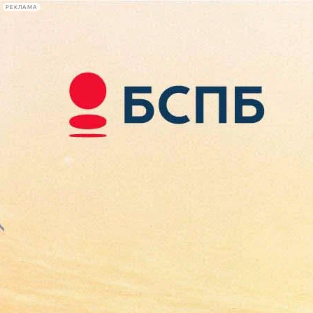
РЕКЛАМА
Афиша Plus
#телегид
Фонтанка.ру
Сегодня:
2026.08.07
10:16
Афиша Plus
кино
спектакли
выставки
концерты
лекции
книги
афиша плюс
новости
+