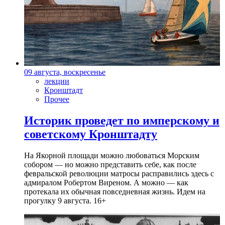
09 августа, воскресенье
лекции
Кронштадт
Прочее
Историк проведет по имперскому и
советскому Кронштадту
На Якорной площади можно любоваться Морским
собором — но можно представить себе, как после
февральской революции матросы расправились здесь с
адмиралом Робертом Виреном. А можно — как
протекала их обычная повседневная жизнь. Идем на
прогулку 9 августа. 16+