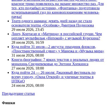
красное трико появлялось на экране множество раз. Для
тех, кто подзабыл историю, «Фонтанка» подготовила
исчерпывающий гид по киновоплощениям человека-
паука!
Театр одного шамана: девять дней назад не стало
основателя театра «Особняк» Дмитрия Поднозова
29 июля 2026,
23:45
Линч, Кортасар и «Матрица» в российской глуши. Чем
цепляет мультфильм «Непокой» с музыкой Курехина?
28 июля 2026,
16:59
Куда пойти 31 июля—2 августа: праздник флоксов,
«Пространственный сдвиг» у Манежа и «Музыка мира»
31 июля 2026,
08:00
Книги-биографии: 7 ярких текстов о реальных людях от
монахинь Средневековья до Энтони Хопкинса
27 июля 2026,
18:00
Куда пойти 24 — 26 июля: Джазовый фестиваль по
всему городу, «Окна Открой» и уличные театры в
ЦПКиО
24 июля 2026,
08:00
Предыдущие статьи
Фишки