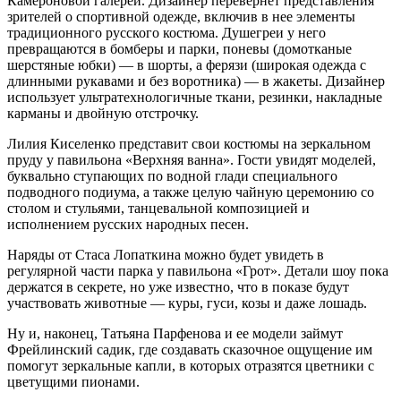
Камероновой галереи. Дизайнер перевернет представления
зрителей о спортивной одежде, включив в нее элементы
традиционного русского костюма. Душегреи у него
превращаются в бомберы и парки, поневы (домотканые
шерстяные юбки) — в шорты, а ферязи (широкая одежда с
длинными рукавами и без воротника) — в жакеты. Дизайнер
использует ультратехнологичные ткани, резинки, накладные
карманы и двойную отстрочку.
Лилия Киселенко представит свои костюмы на зеркальном
пруду у павильона «Верхняя ванна». Гости увидят моделей,
буквально ступающих по водной глади специального
подводного подиума, а также целую чайную церемонию со
столом и стульями, танцевальной композицией и
исполнением русских народных песен.
Наряды от Стаса Лопаткина можно будет увидеть в
регулярной части парка у павильона «Грот». Детали шоу пока
держатся в секрете, но уже известно, что в показе будут
участвовать животные — куры, гуси, козы и даже лошадь.
Ну и, наконец, Татьяна Парфенова и ее модели займут
Фрейлинский садик, где создавать сказочное ощущение им
помогут зеркальные капли, в которых отразятся цветники с
цветущими пионами.