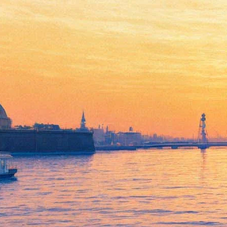
Театрализованный показ мод
в Царском Селе пройдет в
русском стиле