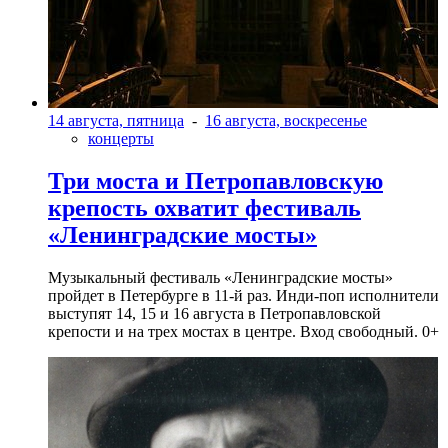
14 августа, пятница
-
16 августа, воскресенье
концерты
Три моста и Петропавловскую
крепость охватит фестиваль
«Ленинградские мосты»
Музыкальный фестиваль «Ленинградские мосты»
пройдет в Петербурге в 11-й раз. Инди-поп исполнители
выступят 14, 15 и 16 августа в Петропавловской
крепости и на трех мостах в центре. Вход свободный. 0+