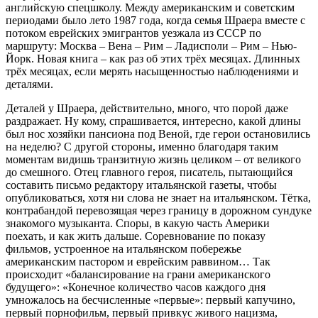
английскую спецшколу. Между американским и советским
периодами было лето 1987 года, когда семья Шраера вместе с
потоком еврейских эмигрантов уезжала из СССР по
маршруту: Москва – Вена – Рим – Ладисполи – Рим – Нью-
Йорк. Новая книга – как раз об этих трёх месяцах. Длинных
трёх месяцах, если мерять насыщенностью наблюдениями и
деталями.
Деталей у Шраера, действительно, много, что порой даже
раздражает. Ну кому, спрашивается, интересно, какой длины
был нос хозяйки пансиона под Веной, где герои остановились
на неделю? С другой стороны, именно благодаря таким
моментам видишь транзитную жизнь целиком – от великого
до смешного. Отец главного героя, писатель, пытающийся
составить письмо редактору итальянской газеты, чтобы
опубликоваться, хотя ни слова не знает на итальянском. Тётка,
контрабандой перевозящая через границу в дорожном сундуке
знакомого музыканта. Споры, в какую часть Америки
поехать, и как жить дальше. Соревнование по показу
фильмов, устроенное на итальянском побережье
американским пастором и еврейским раввином… Так
происходит «балансирование на грани американского
будущего»: «Конечное количество часов каждого дня
умножалось на бесчисленные «первые»: первый капучино,
первый порнофильм, первый привкус живого нацизма,