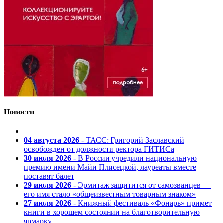
Новости
04 августа 2026
- ТАСС: Григорий Заславский
освобожден от должности ректора ГИТИСа
30 июля 2026
- В России учредили национальную
премию имени Майи Плисецкой, лауреаты вместе
поставят балет
29 июля 2026
- Эрмитаж защитится от самозванцев —
его имя стало «общеизвестным товарным знаком»
27 июля 2026
- Книжный фестиваль «Фонарь» примет
книги в хорошем состоянии на благотворительную
ярмарку