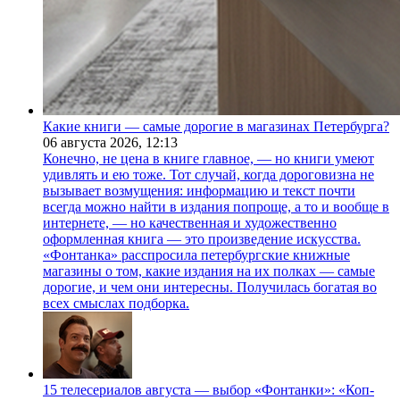
Какие книги — самые дорогие в магазинах Петербурга?
06 августа 2026,
12:13
Конечно, не цена в книге главное, — но книги умеют
удивлять и ею тоже. Тот случай, когда дороговизна не
вызывает возмущения: информацию и текст почти
всегда можно найти в издания попроще, а то и вообще в
интернете, — но качественная и художественно
оформленная книга — это произведение искусства.
«Фонтанка» расспросила петербургские книжные
магазины о том, какие издания на их полках — самые
дорогие, и чем они интересны. Получилась богатая во
всех смыслах подборка.
15 телесериалов августа — выбор «Фонтанки»: «Коп-