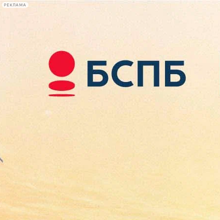
РЕКЛАМА
Афиша Plus
#телегид
Фонтанка.ру
Сегодня:
2026.08.07
10:39
Афиша Plus
кино
спектакли
выставки
концерты
лекции
книги
афиша плюс
новости
+