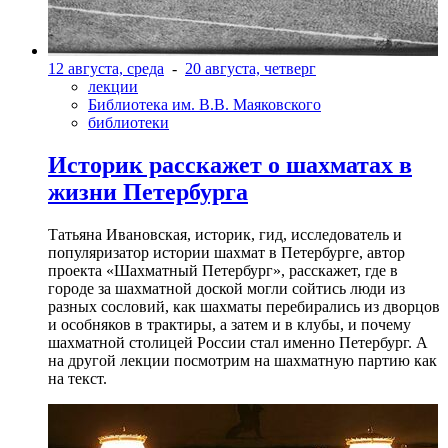
12 августа, среда
-
20 августа, четверг
лекции
Библиотека им. В.В. Маяковского
библиотеки
Историк расскажет о шахматах в
жизни Петербурга
Татьяна Ивановская, историк, гид, исследователь и
популяризатор истории шахмат в Петербурге, автор
проекта «Шахматный Петербург», расскажет, где в
городе за шахматной доской могли сойтись люди из
разных сословий, как шахматы перебирались из дворцов
и особняков в трактиры, а затем и в клубы, и почему
шахматной столицей России стал именно Петербург. А
на другой лекции посмотрим на шахматную партию как
на текст.