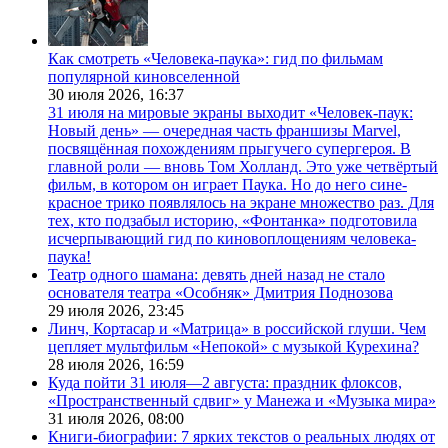
Как смотреть «Человека-паука»: гид по фильмам
популярной киновселенной
30 июля 2026,
16:37
31 июля на мировые экраны выходит «Человек-паук:
Новый день» — очередная часть франшизы Marvel,
посвящённая похождениям прыгучего супергероя. В
главной роли — вновь Том Холланд. Это уже четвёртый
фильм, в котором он играет Паука. Но до него сине-
красное трико появлялось на экране множество раз. Для
тех, кто подзабыл историю, «Фонтанка» подготовила
исчерпывающий гид по киновоплощениям человека-
паука!
Театр одного шамана: девять дней назад не стало
основателя театра «Особняк» Дмитрия Поднозова
29 июля 2026,
23:45
Линч, Кортасар и «Матрица» в российской глуши. Чем
цепляет мультфильм «Непокой» с музыкой Курехина?
28 июля 2026,
16:59
Куда пойти 31 июля—2 августа: праздник флоксов,
«Пространственный сдвиг» у Манежа и «Музыка мира»
31 июля 2026,
08:00
Книги-биографии: 7 ярких текстов о реальных людях от