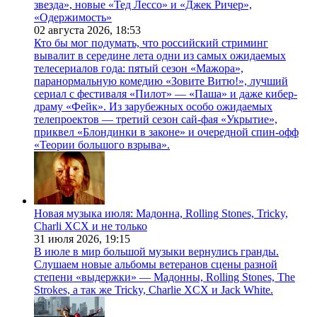
звезда», новые «Тед Лессо» и «Джек Ричер»,
«Одержимость»
02 августа 2026,
18:53
Кто бы мог подумать, что российский стриминг
вывалит в середине лета одни из самых ожидаемых
телесериалов года: пятый сезон «Мажора»,
паранормальную комедию «Зовите Витю!», лучший
сериал с фестиваля «Пилот» — «Паша» и даже кибер-
драму «Фейк». Из зарубежных особо ожидаемых
телепроектов — третий сезон сай-фая «Укрытие»,
приквел «Блондинки в законе» и очередной спин-офф
«Теории большого взрыва».
Новая музыка июля: Мадонна, Rolling Stones, Tricky,
Charli XCX и не только
31 июля 2026,
19:15
В июле в мир большой музыки вернулись гранды.
Слушаем новые альбомы ветеранов сцены разной
степени «выдержки» — Мадонны, Rolling Stones, The
Strokes, а так же Tricky, Charlie XCX и Jack White.