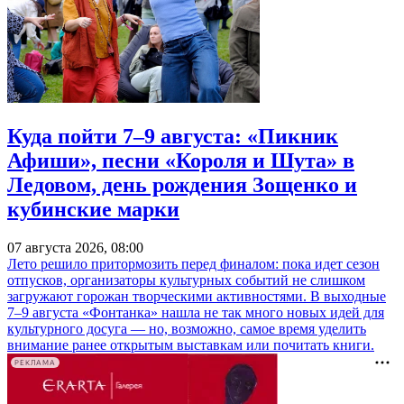
Куда пойти 7–9 августа: «Пикник
Афиши», песни «Короля и Шута» в
Ледовом, день рождения Зощенко и
кубинские марки
07 августа 2026, 08:00
Лето решило притормозить перед финалом: пока идет сезон
отпусков, организаторы культурных событий не слишком
загружают горожан творческими активностями. В выходные
7–9 августа «Фонтанка» нашла не так много новых идей для
культурного досуга — но, возможно, самое время уделить
внимание ранее открытым выставкам или почитать книги.
РЕКЛАМА