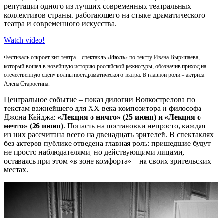
репутация одного из лучших современных театральных
коллективов страны, работающего на стыке драматического
театра и современного искусства.
Watch video!
Фестиваль откроет хит театра – спектакль
«Июль»
по тексту Ивана Вырыпаева,
который вошел в новейшую историю российской режиссуры, обозначив приход на
отечественную сцену волны постдраматического театра. В главной роли – актриса
Алена Старостина.
Центральное событие – показ дилогии Волкострелова по
текстам важнейшего для XX века композитора и философа
Джона Кейджа:
«Лекция о ничто» (25 июня) и «Лекция о
нечто» (26 июня)
. Попасть на постановки непросто, каждая
из них рассчитана всего на двенадцать зрителей. В спектаклях
без актеров публике отведена главная роль: пришедшие будут
не просто наблюдателями, но действующими лицами,
оставаясь при этом «в зоне комфорта» – на своих зрительских
местах.