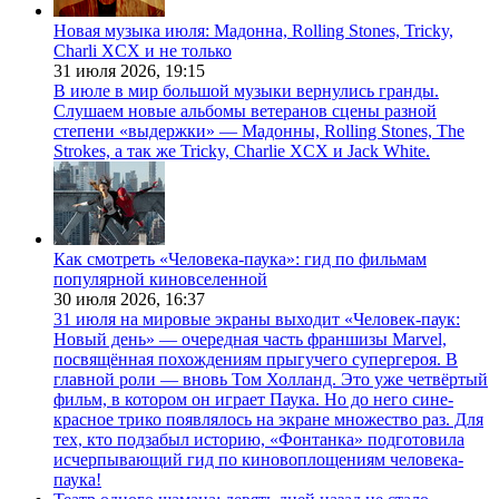
Новая музыка июля: Мадонна, Rolling Stones, Tricky,
Charli XCX и не только
31 июля 2026,
19:15
В июле в мир большой музыки вернулись гранды.
Слушаем новые альбомы ветеранов сцены разной
степени «выдержки» — Мадонны, Rolling Stones, The
Strokes, а так же Tricky, Charlie XCX и Jack White.
Как смотреть «Человека-паука»: гид по фильмам
популярной киновселенной
30 июля 2026,
16:37
31 июля на мировые экраны выходит «Человек-паук:
Новый день» — очередная часть франшизы Marvel,
посвящённая похождениям прыгучего супергероя. В
главной роли — вновь Том Холланд. Это уже четвёртый
фильм, в котором он играет Паука. Но до него сине-
красное трико появлялось на экране множество раз. Для
тех, кто подзабыл историю, «Фонтанка» подготовила
исчерпывающий гид по киновоплощениям человека-
паука!