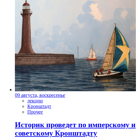
09 августа, воскресенье
лекции
Кронштадт
Прочее
Историк проведет по имперскому и
советскому Кронштадту