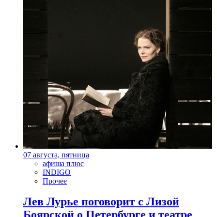
07 августа, пятница
афиша плюс
INDIGO
Прочее
Лев Лурье поговорит с Лизой
Боярской о Петербурге и театре