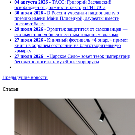
04 августа 2026
- ТАСС: Григорий Заславский
освобожден от должности ректора ГИТИСа
30 июля 2026
- В России учредили национальную
премию имени Майи Плисецкой, лауреаты вместе
поставят балет
29 июля 2026
- Эрмитаж защитится от самозванцев —
его имя стало «общеизвестным товарным знаком»
27 июля 2026
- Книжный фестиваль «Фонарь» примет
книги в хорошем состоянии на благотворительную
ярмарку
27 июля 2026
- «Царское Село» зовет тезок императриц
бесплатно посетить музейные маршруты
Предыдущие новости
Статьи