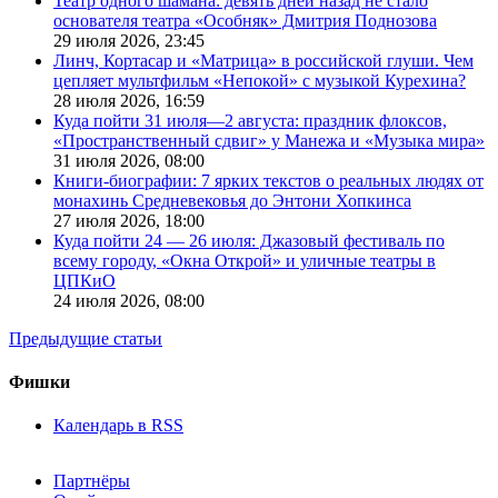
Театр одного шамана: девять дней назад не стало
основателя театра «Особняк» Дмитрия Поднозова
29 июля 2026,
23:45
Линч, Кортасар и «Матрица» в российской глуши. Чем
цепляет мультфильм «Непокой» с музыкой Курехина?
28 июля 2026,
16:59
Куда пойти 31 июля—2 августа: праздник флоксов,
«Пространственный сдвиг» у Манежа и «Музыка мира»
31 июля 2026,
08:00
Книги-биографии: 7 ярких текстов о реальных людях от
монахинь Средневековья до Энтони Хопкинса
27 июля 2026,
18:00
Куда пойти 24 — 26 июля: Джазовый фестиваль по
всему городу, «Окна Открой» и уличные театры в
ЦПКиО
24 июля 2026,
08:00
Предыдущие статьи
Фишки
Календарь в RSS
Партнёры