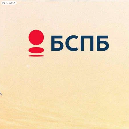
РЕКЛАМА
Афиша Plus
#телегид
Фонтанка.ру
Сегодня:
2026.08.07
08:02
Афиша Plus
кино
спектакли
выставки
концерты
лекции
книги
афиша плюс
новости
+