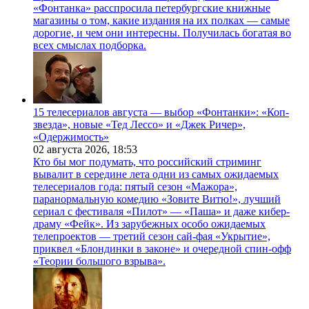
«Фонтанка» расспросила петербургские книжные
магазины о том, какие издания на их полках — самые
дорогие, и чем они интересны. Получилась богатая во
всех смыслах подборка.
15 телесериалов августа — выбор «Фонтанки»: «Коп-
звезда», новые «Тед Лессо» и «Джек Ричер»,
«Одержимость»
02 августа 2026,
18:53
Кто бы мог подумать, что российский стриминг
вывалит в середине лета одни из самых ожидаемых
телесериалов года: пятый сезон «Мажора»,
паранормальную комедию «Зовите Витю!», лучший
сериал с фестиваля «Пилот» — «Паша» и даже кибер-
драму «Фейк». Из зарубежных особо ожидаемых
телепроектов — третий сезон сай-фая «Укрытие»,
приквел «Блондинки в законе» и очередной спин-офф
«Теории большого взрыва».