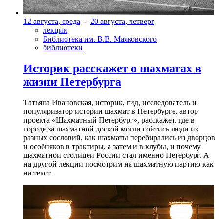
12 августа, среда
-
20 августа, четверг
лекции
Библиотека им. В.В. Маяковского
библиотеки
Историк расскажет о шахматах в
жизни Петербурга
Татьяна Ивановская, историк, гид, исследователь и
популяризатор истории шахмат в Петербурге, автор
проекта «Шахматный Петербург», расскажет, где в
городе за шахматной доской могли сойтись люди из
разных сословий, как шахматы перебирались из дворцов
и особняков в трактиры, а затем и в клубы, и почему
шахматной столицей России стал именно Петербург. А
на другой лекции посмотрим на шахматную партию как
на текст.