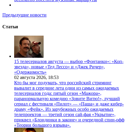
Предыдущие новости
Статьи
15 телесериалов августа — выбор «Фонтанки»: «Коп-
звезда», новые «Тед Лессо» и «Джек Ричер»,
«Одержимость»
02 августа 2026,
18:53
Кто бы мог подумать, что российский стриминг
вывалит в середине лета одни из самых ожидаемых
телесериалов года: пятый сезон «Мажора»,
паранормальную комедию «Зовите Витю!», лучший
сериал с фестиваля «Пилот» — «Паша» и даже кибер-
драму «Фейк». Из зарубежных особо ожидаемых
телепроектов — третий сезон сай-фая «Укрытие»,
приквел «Блондинки в законе» и очередной спин-офф
«Теории большого взрыва».