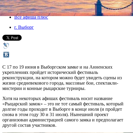
17 июня 2016, пятница
-
19 июня 2016, воскресенье
Версия для печати
Все афиша плюс
г. Выборг
С 17 по 19 июня в Выборгском замке и на Анненских
укреплениях пройдет исторический фестиваль
реконструкции, на котором можно будет увидеть сцены из
жизни средневекового города, массовые бои, спектакли-
мистерии и конные рыцарские турниры.
Хотя на некоторых афишах фестиваль носит название
«Рыцарский замок» – это не тот самый фестиваль, который
долгие годы проходит в Выборге в конце июля (и пройдет
снова в этом году 30 и 31 июля). Нынешний проект
организован администрацией самого замка и предполагает
другой состав участников.