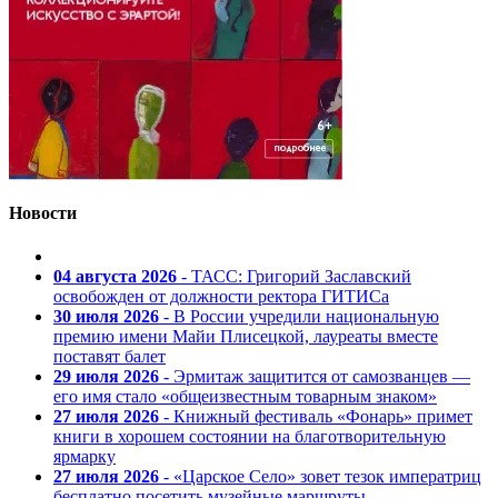
Новости
04 августа 2026
- ТАСС: Григорий Заславский
освобожден от должности ректора ГИТИСа
30 июля 2026
- В России учредили национальную
премию имени Майи Плисецкой, лауреаты вместе
поставят балет
29 июля 2026
- Эрмитаж защитится от самозванцев —
его имя стало «общеизвестным товарным знаком»
27 июля 2026
- Книжный фестиваль «Фонарь» примет
книги в хорошем состоянии на благотворительную
ярмарку
27 июля 2026
- «Царское Село» зовет тезок императриц
бесплатно посетить музейные маршруты