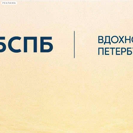
РЕКЛАМА
Афиша Plus
#телегид
Фонтанка.ру
Сегодня:
2026.08.07
06:10
Афиша Plus
кино
спектакли
выставки
концерты
лекции
книги
афиша плюс
новости
+