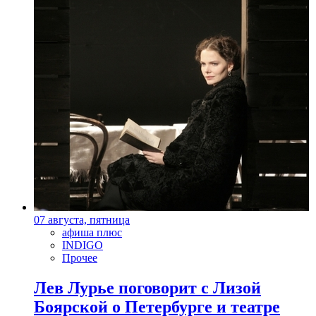
07 августа, пятница
афиша плюс
INDIGO
Прочее
Лев Лурье поговорит с Лизой
Боярской о Петербурге и театре