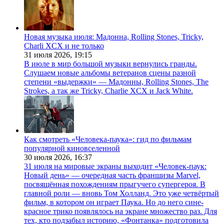
Новая музыка июля: Мадонна, Rolling Stones, Tricky,
Charli XCX и не только
31 июля 2026,
19:15
В июле в мир большой музыки вернулись гранды.
Слушаем новые альбомы ветеранов сцены разной
степени «выдержки» — Мадонны, Rolling Stones, The
Strokes, а так же Tricky, Charlie XCX и Jack White.
Как смотреть «Человека-паука»: гид по фильмам
популярной киновселенной
30 июля 2026,
16:37
31 июля на мировые экраны выходит «Человек-паук:
Новый день» — очередная часть франшизы Marvel,
посвящённая похождениям прыгучего супергероя. В
главной роли — вновь Том Холланд. Это уже четвёртый
фильм, в котором он играет Паука. Но до него сине-
красное трико появлялось на экране множество раз. Для
тех, кто подзабыл историю, «Фонтанка» подготовила