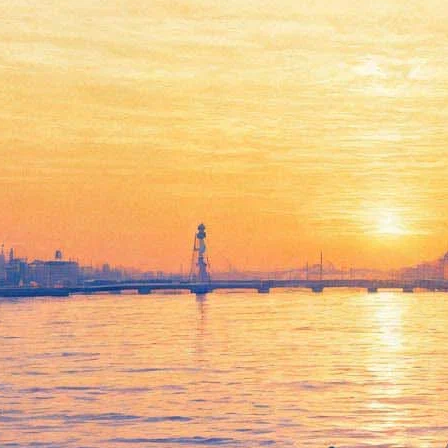
В Выборгском замке вновь
соберутся рыцари