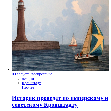
09 августа, воскресенье
лекции
Кронштадт
Прочее
Историк проведет по имперскому и
советскому Кронштадту