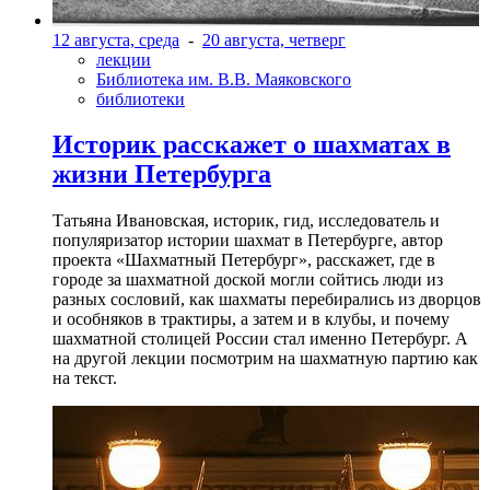
12 августа, среда
-
20 августа, четверг
лекции
Библиотека им. В.В. Маяковского
библиотеки
Историк расскажет о шахматах в
жизни Петербурга
Татьяна Ивановская, историк, гид, исследователь и
популяризатор истории шахмат в Петербурге, автор
проекта «Шахматный Петербург», расскажет, где в
городе за шахматной доской могли сойтись люди из
разных сословий, как шахматы перебирались из дворцов
и особняков в трактиры, а затем и в клубы, и почему
шахматной столицей России стал именно Петербург. А
на другой лекции посмотрим на шахматную партию как
на текст.