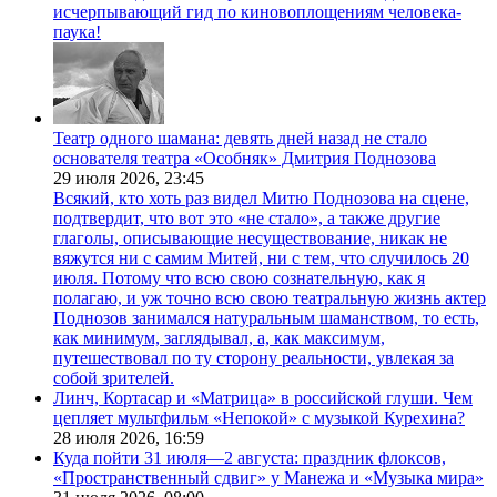
исчерпывающий гид по киновоплощениям человека-
паука!
Театр одного шамана: девять дней назад не стало
основателя театра «Особняк» Дмитрия Поднозова
29 июля 2026,
23:45
Всякий, кто хоть раз видел Митю Поднозова на сцене,
подтвердит, что вот это «не стало», а также другие
глаголы, описывающие несуществование, никак не
вяжутся ни с самим Митей, ни с тем, что случилось 20
июля. Потому что всю свою сознательную, как я
полагаю, и уж точно всю свою театральную жизнь актер
Поднозов занимался натуральным шаманством, то есть,
как минимум, заглядывал, а, как максимум,
путешествовал по ту сторону реальности, увлекая за
собой зрителей.
Линч, Кортасар и «Матрица» в российской глуши. Чем
цепляет мультфильм «Непокой» с музыкой Курехина?
28 июля 2026,
16:59
Куда пойти 31 июля—2 августа: праздник флоксов,
«Пространственный сдвиг» у Манежа и «Музыка мира»