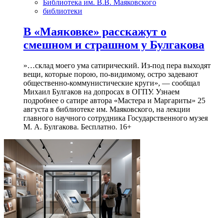
Библиотека им. В.В. Маяковского
библиотеки
В «Маяковке» расскажут о
смешном и страшном у Булгакова
»…склад моего ума сатирический. Из-под пера выходят
вещи, которые порою, по-видимому, остро задевают
общественно-коммунистические круги», — сообщал
Михаил Булгаков на допросах в ОГПУ. Узнаем
подробнее о сатире автора «Мастера и Маргариты» 25
августа в библиотеке им. Маяковского, на лекции
главного научного сотрудника Государственного музея
М. А. Булгакова. Бесплатно. 16+