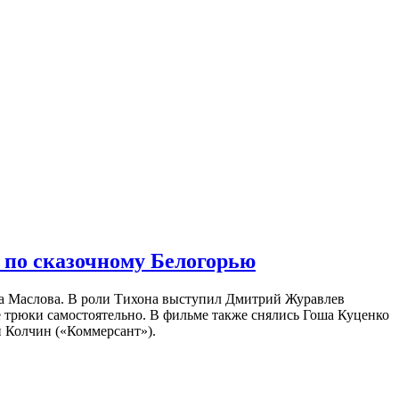
 по сказочному Белогорью
на Маслова. В роли Тихона выступил Дмитрий Журавлев
е трюки самостоятельно. В фильме также снялись Гоша Куценко
 Колчин («Коммерсант»).