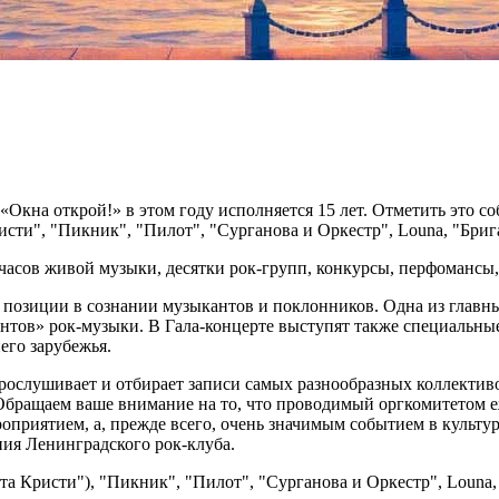
кна открой!» в этом году исполняется 15 лет. Отметить это с
исти", "Пикник", "Пилот", "Сурганова и Оркестр", Louna, "Бри
 часов живой музыки, десятки рок-групп, конкурсы, перфомансы,
ые позиции в сознании музыкантов и поклонников. Одна из главн
онтов» рок-музыки. В Гала-концерте выступят также специальны
его зарубежья.
рослушивает и отбирает записи самых разнообразных коллективов
– Обращаем ваше внимание на то, что проводимый оргкомитетом 
роприятием, а, прежде всего, очень значимым событием в культ
ия Ленинградского рок-клуба.
та Кристи"), "Пикник", "Пилот", "Сурганова и Оркестр", Louna