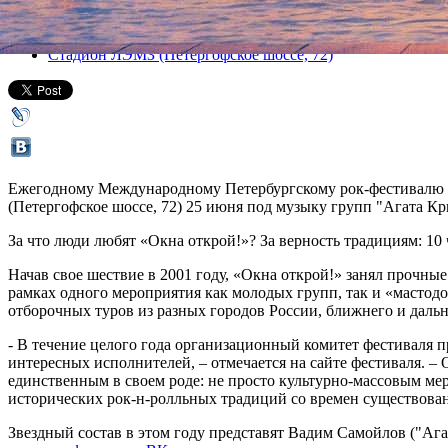
Все концерты
Стадион ЛЭМЗ (Петергофское шоссе, 72)
Ежегодному Международному Петербургскому рок-фестивалю «О
(Петергофское шоссе, 72) 25 июня под музыку групп "Агата Кр
За что люди любят «Окна открой!»? За верность традициям: 10
Начав свое шествие в 2001 году, «Окна открой!» занял прочн
рамках одного мероприятия как молодых групп, так и «мастод
отборочных туров из разных городов России, ближнего и дальн
- В течение целого года организационный комитет фестиваля п
интересных исполнителей, – отмечается на сайте фестиваля. 
единственным в своем роде: не просто культурно-массовым ме
исторических рок-н-ролльных традиций со времен существован
Звездный состав в этом году представят Вадим Самойлов ("Ага