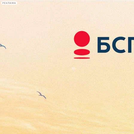
РЕКЛАМА
Афиша Plus
#телегид
Фонтанка.ру
Сегодня:
2026.08.06
22:25
Афиша Plus
кино
спектакли
выставки
концерты
лекции
книги
афиша плюс
новости
+