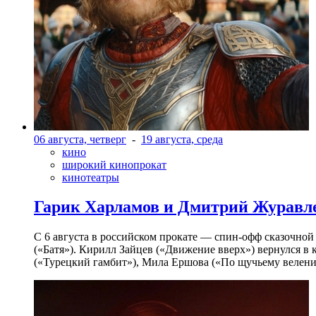
06 августа, четверг
-
19 августа, среда
кино
широкий кинопрокат
кинотеатры
Гарик Харламов и Дмитрий Журавлев
С 6 августа в российском прокате — спин-офф сказочно
(«Батя»). Кирилл Зайцев («Движение вверх») вернулся в
(«Турецкий гамбит»), Мила Ершова («По щучьему велени