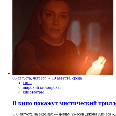
06 августа, четверг
-
19 августа, среда
кино
широкий кинопрокат
кинотеатры
В кино покажут мистический трилл
С 6 августа на экранах — фильм ужасов Джона Кийеса «