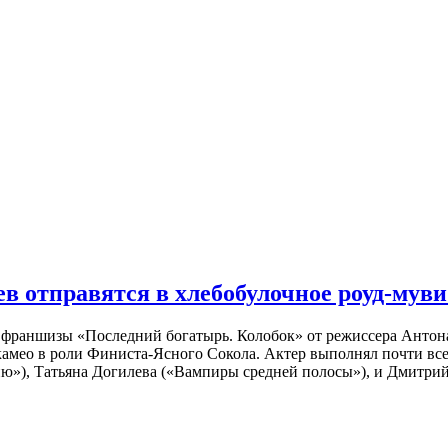
 отправятся в хлебобулочное роуд-муви
й франшизы «Последний богатырь. Колобок» от режиссера Анто
 камео в роли Финиста-Ясного Сокола. Актер выполнял почти вс
ю»), Татьяна Догилева («Вампиры средней полосы»), и Дмитрий