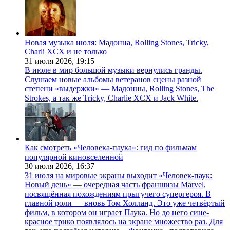
Новая музыка июля: Мадонна, Rolling Stones, Tricky,
Charli XCX и не только
31 июля 2026,
19:15
В июле в мир большой музыки вернулись гранды.
Слушаем новые альбомы ветеранов сцены разной
степени «выдержки» — Мадонны, Rolling Stones, The
Strokes, а так же Tricky, Charlie XCX и Jack White.
Как смотреть «Человека-паука»: гид по фильмам
популярной киновселенной
30 июля 2026,
16:37
31 июля на мировые экраны выходит «Человек-паук:
Новый день» — очередная часть франшизы Marvel,
посвящённая похождениям прыгучего супергероя. В
главной роли — вновь Том Холланд. Это уже четвёртый
фильм, в котором он играет Паука. Но до него сине-
красное трико появлялось на экране множество раз. Для