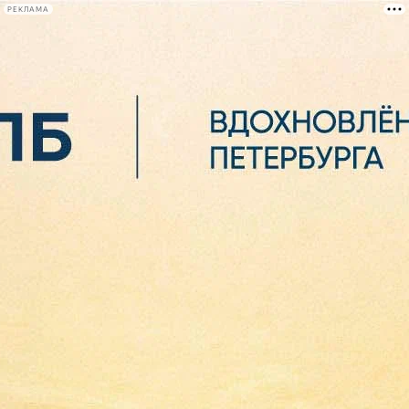
РЕКЛАМА
Афиша Plus
#телегид
Фонтанка.ру
Сегодня:
2026.08.06
15:46
Афиша Plus
кино
спектакли
выставки
концерты
лекции
книги
афиша плюс
новости
+