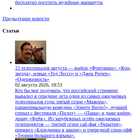
бесплатно посетить музейные маршруты
Предыдущие новости
Статьи
15 телесериалов августа — выбор «Фонтанки»: «Коп-
звезда», новые «Тед Лессо» и «Джек Ричер»,
«Одержимость»
02 августа 2026,
18:53
Кто бы мог подумать, что российский стриминг
вывалит в середине лета одни из самых ожидаемых
телесериалов года: пятый сезон «Мажора»,
паранормальную комедию «Зовите Витю!», лучший
сериал с фестиваля «Пилот» — «Паша» и даже кибер-
драму «Фейк». Из зарубежных особо ожидаемых
телепроектов — третий сезон сай-фая «Укрытие»,
приквел «Блондинки в законе» и очередной спин-офф
«Теории большого взрыва».