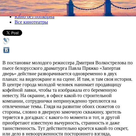
Все спектакли
Кино без попкорна
Все кинотеатры
В постановке молодого режиссера Дмитрия Волкострелова по
пьесе белорусского драматурга Павла Пряжко «Запертая
дверь» действие разворачивается одновременно в двух
планах: на видеоэкране и на сцене. И там, и там своя история.
В центре города молодой человек нанимает продавщицу
кофейной лавки, чтобы та изображала его беременную
невесту. На окраине, в офисе какой-то строительной
компании, сотруднички непринужденно треплются на
отвлеченные темы. Глядя на развитие обоих сюжетов со
стороны, словно в дверную замочную скважину, зритель
теряется в догадках: с какого-то момента и тот, и другой
приобретают известную вычурность, странность и даже
таинственность. Тут действительно кроется какой-то секрет,
или дело в невооруженности постороннего взгляда,