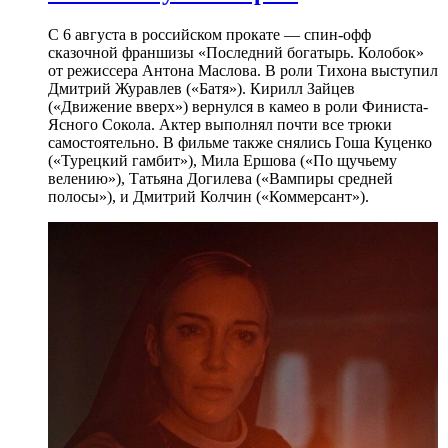
С 6 августа в российском прокате — спин-офф
сказочной франшизы «Последний богатырь. Колобок»
от режиссера Антона Маслова. В роли Тихона выступил
Дмитрий Журавлев («Батя»). Кирилл Зайцев
(«Движение вверх») вернулся в камео в роли Финиста-
Ясного Сокола. Актер выполнял почти все трюки
самостоятельно. В фильме также снялись Гоша Куценко
(«Турецкий гамбит»), Мила Ершова («По щучьему
велению»), Татьяна Догилева («Вампиры средней
полосы»), и Дмитрий Колчин («Коммерсант»).