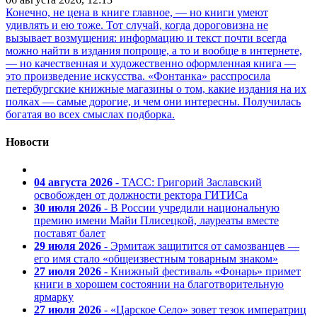
Конечно, не цена в книге главное, — но книги умеют
удивлять и ею тоже. Тот случай, когда дороговизна не
вызывает возмущения: информацию и текст почти всегда
можно найти в издания попроще, а то и вообще в интернете,
— но качественная и художественно оформленная книга —
это произведение искусства. «Фонтанка» расспросила
петербургские книжные магазины о том, какие издания на их
полках — самые дорогие, и чем они интересны. Получилась
богатая во всех смыслах подборка.
Новости
04 августа 2026
- ТАСС: Григорий Заславский
освобожден от должности ректора ГИТИСа
30 июля 2026
- В России учредили национальную
премию имени Майи Плисецкой, лауреаты вместе
поставят балет
29 июля 2026
- Эрмитаж защитится от самозванцев —
его имя стало «общеизвестным товарным знаком»
27 июля 2026
- Книжный фестиваль «Фонарь» примет
книги в хорошем состоянии на благотворительную
ярмарку
27 июля 2026
- «Царское Село» зовет тезок императриц