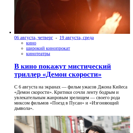
06 августа, четверг
-
19 августа, среда
кино
широкий кинопрокат
кинотеатры
В кино покажут мистический
триллер «Демон скорости»
С 6 августа на экранах — фильм ужасов Джона Кийеса
«Демон скорости». Критики сочли ленту бодрым и
увлекательным жанровым зрелищeм — своего рода
миксом фильмов «Поезд в Пусан» и «Изгоняющий
дьявола».