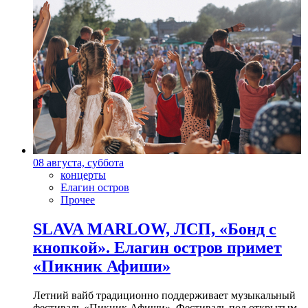
08 августа, суббота
концерты
Елагин остров
Прочее
SLAVA MARLOW, ЛСП, «Бонд с
кнопкой». Елагин остров примет
«Пикник Афиши»
Летний вайб традиционно поддерживает музыкальный
фестиваль «Пикник Афиши». Фестиваль под открытым