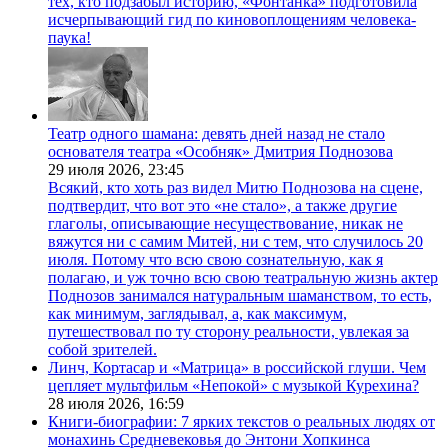
тех, кто подзабыл историю, «Фонтанка» подготовила
исчерпывающий гид по киновоплощениям человека-
паука!
Театр одного шамана: девять дней назад не стало
основателя театра «Особняк» Дмитрия Поднозова
29 июля 2026,
23:45
Всякий, кто хоть раз видел Митю Поднозова на сцене,
подтвердит, что вот это «не стало», а также другие
глаголы, описывающие несуществование, никак не
вяжутся ни с самим Митей, ни с тем, что случилось 20
июля. Потому что всю свою сознательную, как я
полагаю, и уж точно всю свою театральную жизнь актер
Поднозов занимался натуральным шаманством, то есть,
как минимум, заглядывал, а, как максимум,
путешествовал по ту сторону реальности, увлекая за
собой зрителей.
Линч, Кортасар и «Матрица» в российской глуши. Чем
цепляет мультфильм «Непокой» с музыкой Курехина?
28 июля 2026,
16:59
Книги-биографии: 7 ярких текстов о реальных людях от
монахинь Средневековья до Энтони Хопкинса