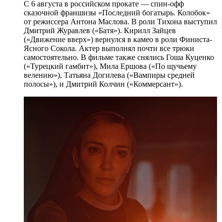
С 6 августа в российском прокате — спин-офф
сказочной франшизы «Последний богатырь. Колобок»
от режиссера Антона Маслова. В роли Тихона выступил
Дмитрий Журавлев («Батя»). Кирилл Зайцев
(«Движение вверх») вернулся в камео в роли Финиста-
Ясного Сокола. Актер выполнял почти все трюки
самостоятельно. В фильме также снялись Гоша Куценко
(«Турецкий гамбит»), Мила Ершова («По щучьему
велению»), Татьяна Догилева («Вампиры средней
полосы»), и Дмитрий Колчин («Коммерсант»).