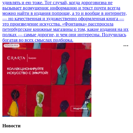
удивлять и ею тоже. Тот случай, когда дороговизна не
вызывает возмущения: информацию и текст почти всегда
можно найти в издания попроще, а то и вообще в интернете,
— но качественная и художественно оформленная книга —
это произведение искусства. «Фонтанка» расспросила
петербургские книжные магазины о том, какие издания на их
полках — самые дорогие, и чем они интересны. Получилась
богатая во всех смыслах подборка.
РЕКЛАМА
Новости