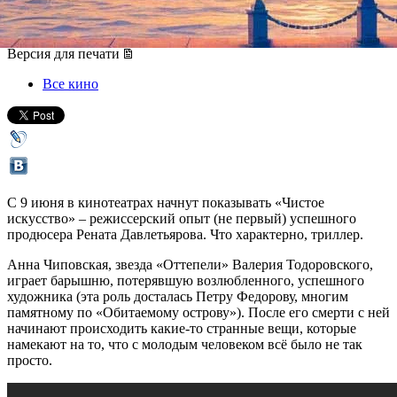
09 июня 2016, четверг
-
22 июня 2016, среда
Версия для печати
Все кино
С 9 июня в кинотеатрах начнут показывать «Чистое
искусство» – режиссерский опыт (не первый) успешного
продюсера Рената Давлетьярова. Что характерно, триллер.
Анна Чиповская, звезда «Оттепели» Валерия Тодоровского,
играет барышню, потерявшую возлюбленного, успешного
художника (эта роль досталась Петру Федорову, многим
памятному по «Обитаемому острову»). После его смерти с ней
начинают происходить какие-то странные вещи, которые
намекают на то, что с молодым человеком всё было не так
просто.