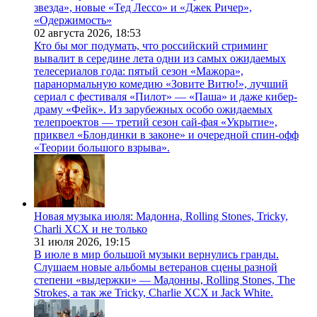
звезда», новые «Тед Лессо» и «Джек Ричер»,
«Одержимость»
02 августа 2026,
18:53
Кто бы мог подумать, что российский стриминг
вывалит в середине лета одни из самых ожидаемых
телесериалов года: пятый сезон «Мажора»,
паранормальную комедию «Зовите Витю!», лучший
сериал с фестиваля «Пилот» — «Паша» и даже кибер-
драму «Фейк». Из зарубежных особо ожидаемых
телепроектов — третий сезон сай-фая «Укрытие»,
приквел «Блондинки в законе» и очередной спин-офф
«Теории большого взрыва».
Новая музыка июля: Мадонна, Rolling Stones, Tricky,
Charli XCX и не только
31 июля 2026,
19:15
В июле в мир большой музыки вернулись гранды.
Слушаем новые альбомы ветеранов сцены разной
степени «выдержки» — Мадонны, Rolling Stones, The
Strokes, а так же Tricky, Charlie XCX и Jack White.