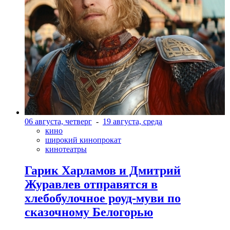
06 августа, четверг
-
19 августа, среда
кино
широкий кинопрокат
кинотеатры
Гарик Харламов и Дмитрий
Журавлев отправятся в
хлебобулочное роуд-муви по
сказочному Белогорью