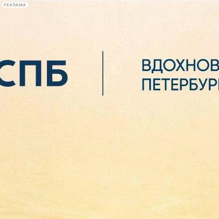
РЕКЛАМА
Афиша Plus
#телегид
Фонтанка.ру
Сегодня:
2026.08.06
19:15
Афиша Plus
кино
спектакли
выставки
концерты
лекции
книги
афиша плюс
новости
+