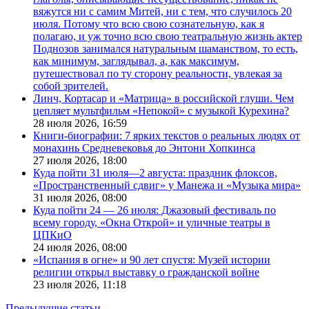
вяжутся ни с самим Митей, ни с тем, что случилось 20
июля. Потому что всю свою сознательную, как я
полагаю, и уж точно всю свою театральную жизнь актер
Поднозов занимался натуральным шаманством, то есть,
как минимум, заглядывал, а, как максимум,
путешествовал по ту сторону реальности, увлекая за
собой зрителей.
Линч, Кортасар и «Матрица» в российской глуши. Чем
цепляет мультфильм «Непокой» с музыкой Курехина?
28 июля 2026,
16:59
Книги-биографии: 7 ярких текстов о реальных людях от
монахинь Средневековья до Энтони Хопкинса
27 июля 2026,
18:00
Куда пойти 31 июля—2 августа: праздник флоксов,
«Пространственный сдвиг» у Манежа и «Музыка мира»
31 июля 2026,
08:00
Куда пойти 24 — 26 июля: Джазовый фестиваль по
всему городу, «Окна Открой» и уличные театры в
ЦПКиО
24 июля 2026,
08:00
«Испания в огне» и 90 лет спустя: Музей истории
религии открыл выставку о гражданской войне
23 июля 2026,
11:18
Предыдущие статьи