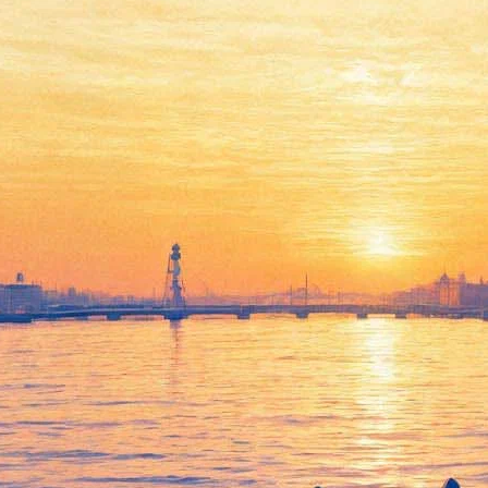
В кино покажут триллер
Рената Давлетьярова
«Чистое искусство»