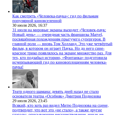
Как смотреть «Человека-паука»: гид по фильмам
популярной киновселенной
30 июля 2026,
16:37
31 июля на мировые экраны выходит «Человек-паук:
Новый день» — очередная часть франшизы Marvel,
посвящённая похождениям прыгучего супергероя. В
главной роли — вновь Том Холланд. Это уже четвёртый
фильм, в котором он играет Паука. Но до него сине-
красное трико появлялось на экране множество раз. Для
тех, кто подзабыл историю, «Фонтанка» подготовила
исчерпывающий гид по киновоплощениям человека-
паука!
Театр одного шамана: девять дней назад не стало
основателя театра «Особняк» Дмитрия Поднозова
29 июля 2026,
23:45
Всякий, кто хоть раз видел Митю Поднозова на сцене,
подтвердит, что вот это «не стало», а также другие
глаголы, описывающие несуществование, никак не