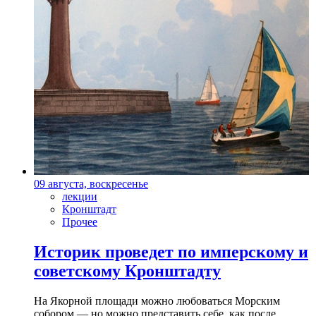
09 августа, воскресенье
лекции
Кронштадт
Прочее
Историк проведет по имперскому и
советскому Кронштадту
На Якорной площади можно любоваться Морским
собором — но можно представить себе, как после