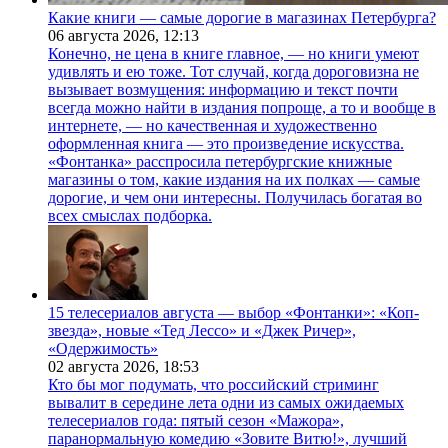
Какие книги — самые дорогие в магазинах Петербурга?
06 августа 2026,
12:13
Конечно, не цена в книге главное, — но книги умеют
удивлять и ею тоже. Тот случай, когда дороговизна не
вызывает возмущения: информацию и текст почти
всегда можно найти в издания попроще, а то и вообще в
интернете, — но качественная и художественно
оформленная книга — это произведение искусства.
«Фонтанка» расспросила петербургские книжные
магазины о том, какие издания на их полках — самые
дорогие, и чем они интересны. Получилась богатая во
всех смыслах подборка.
15 телесериалов августа — выбор «Фонтанки»: «Коп-
звезда», новые «Тед Лессо» и «Джек Ричер»,
«Одержимость»
02 августа 2026,
18:53
Кто бы мог подумать, что российский стриминг
вывалит в середине лета одни из самых ожидаемых
телесериалов года: пятый сезон «Мажора»,
паранормальную комедию «Зовите Витю!», лучший