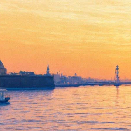
Beat Film Festival покажет
фильмы о Дженис Джоплин,
цирке, Орхане Памуке и его