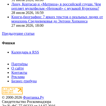
Линч, Кортасар и «Матрица» в российской глуши. Чем
цепляет мультфильм «Непокой» с музыкой Курехина?
28 июля 2026,
16:59
Книги-биографии: 7 ярких текстов о реальных людях от
монахинь Средневековья до Энтони Хопкинса
27 июля 2026,
18:00
Предыдущие статьи
Фишки
Календарь в RSS
Партнёры
О сайте
Контакты
Реклама
Бизнес-трибуна
© 2000-2026
Фонтанка.Ру
Свидетельство Роскомнадзора
Эл № ФС 77-66333 от 14.07.2016