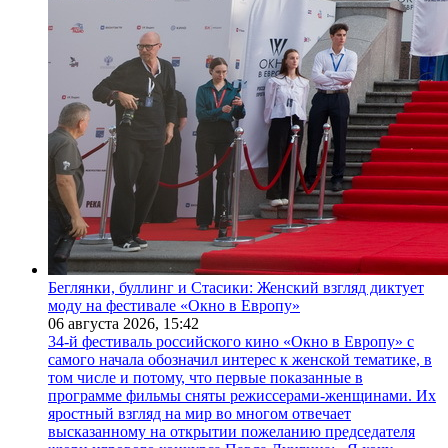
Беглянки, буллинг и Стасики: Женский взгляд диктует
моду на фестивале «Окно в Европу»
06 августа 2026,
15:42
34-й фестиваль российского кино «Окно в Европу» с
самого начала обозначил интерес к женской тематике, в
том числе и потому, что первые показанные в
программе фильмы сняты режиссерами-женщинами. Их
яростный взгляд на мир во многом отвечает
высказанному на открытии пожеланию председателя