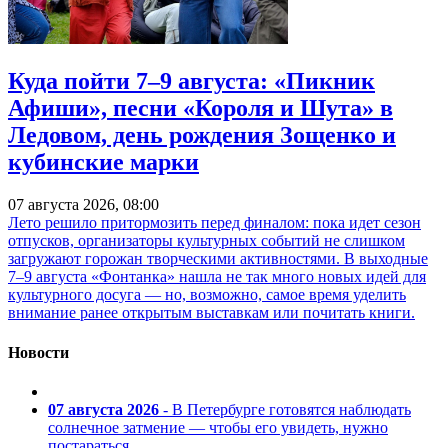
Куда пойти 7–9 августа: «Пикник
Афиши», песни «Короля и Шута» в
Ледовом, день рождения Зощенко и
кубинские марки
07 августа 2026, 08:00
Лето решило притормозить перед финалом: пока идет сезон
отпусков, организаторы культурных событий не слишком
загружают горожан творческими активностями. В выходные
7–9 августа «Фонтанка» нашла не так много новых идей для
культурного досуга — но, возможно, самое время уделить
внимание ранее открытым выставкам или почитать книги.
Новости
07 августа 2026
- В Петербурге готовятся наблюдать
солнечное затмение — чтобы его увидеть, нужно
постараться