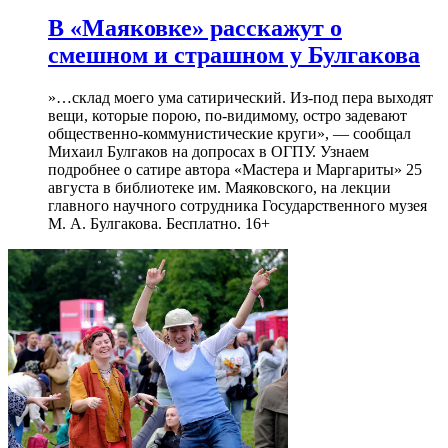
В «Маяковке» расскажут о
смешном и страшном у Булгакова
»…склад моего ума сатирический. Из-под пера выходят
вещи, которые порою, по-видимому, остро задевают
общественно-коммунистические круги», — сообщал
Михаил Булгаков на допросах в ОГПУ. Узнаем
подробнее о сатире автора «Мастера и Маргариты» 25
августа в библиотеке им. Маяковского, на лекции
главного научного сотрудника Государственного музея
М. А. Булгакова. Бесплатно. 16+