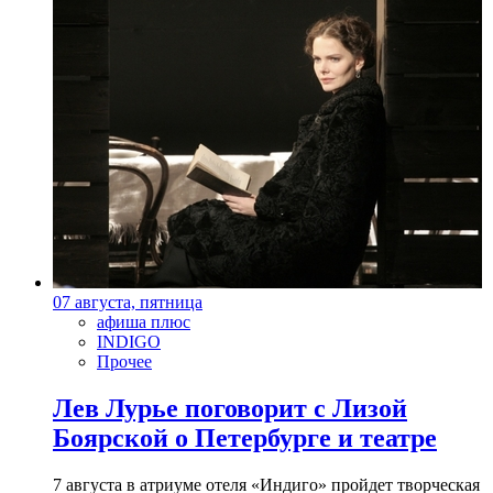
07 августа, пятница
афиша плюс
INDIGO
Прочее
Лев Лурье поговорит с Лизой
Боярской о Петербурге и театре
7 августа в атриуме отеля «Индиго» пройдет творческая