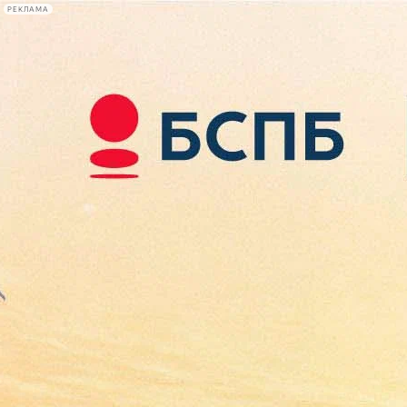
РЕКЛАМА
Афиша Plus
#телегид
Фонтанка.ру
Сегодня:
2026.08.07
22:00
Афиша Plus
кино
спектакли
выставки
концерты
лекции
книги
афиша плюс
новости
+