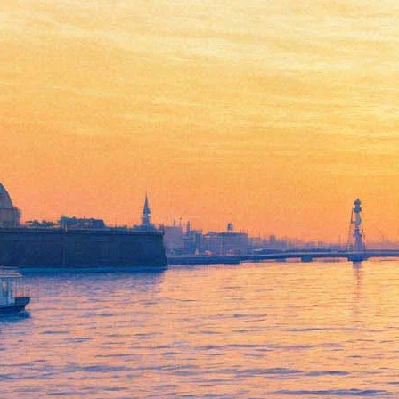
Animal Джаz споет старые-
новые хиты и «зверские
раритеты»