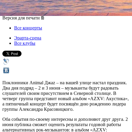
02 июня 2016, четверг
,
20.00
-
03 июня 2016, пятница
Версия для печати
Все концерты
Эрарта-сцена
Все клубы
Поклонники Animal Джаz – на вашей улице настал праздник.
Два дня подряд – 2 и 3 июня – музыканты будут радовать
слушателей своим присутствием в Северной столице. В
четверг группа представит новый альбом «AZXV: Акустика»,
а пятничный концерт будет посвящён дню рождению лидера
группы Александра Красовицкого.
Оба события по-своему интересны и дополняют друг друга. 2
июня публика сможет оценить результаты годовой работы
альтернативных рок-музыкантов: в альбом «AZXV: