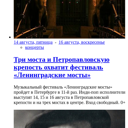
14 августа, пятница
-
16 августа, воскресенье
концерты
Три моста и Петропавловскую
крепость охватит фестиваль
«Ленинградские мосты»
Музыкальный фестиваль «Ленинградские мосты»
пройдет в Петербурге в 11-й раз. Инди-поп исполнители
выступят 14, 15 и 16 августа в Петропавловской
крепости и на трех мостах в центре. Вход свободный. 0+