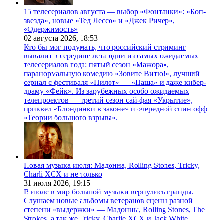
15 телесериалов августа — выбор «Фонтанки»: «Коп-
звезда», новые «Тед Лессо» и «Джек Ричер»,
«Одержимость»
02 августа 2026,
18:53
Кто бы мог подумать, что российский стриминг
вывалит в середине лета одни из самых ожидаемых
телесериалов года: пятый сезон «Мажора»,
паранормальную комедию «Зовите Витю!», лучший
сериал с фестиваля «Пилот» — «Паша» и даже кибер-
драму «Фейк». Из зарубежных особо ожидаемых
телепроектов — третий сезон сай-фая «Укрытие»,
приквел «Блондинки в законе» и очередной спин-офф
«Теории большого взрыва».
Новая музыка июля: Мадонна, Rolling Stones, Tricky,
Charli XCX и не только
31 июля 2026,
19:15
В июле в мир большой музыки вернулись гранды.
Слушаем новые альбомы ветеранов сцены разной
степени «выдержки» — Мадонны, Rolling Stones, The
Strokes, а так же Tricky, Charlie XCX и Jack White.