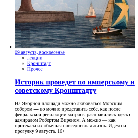
09 августа, воскресенье
лекции
Кронштадт
Прочее
Историк проведет по имперскому и
советскому Кронштадту
На Якорной площади можно любоваться Морским
собором — но можно представить себе, как после
февральской революции матросы расправились здесь с
адмиралом Робертом Виреном. А можно — как
протекала их обычная повседневная жизнь. Идем на
прогулку 9 августа. 16+