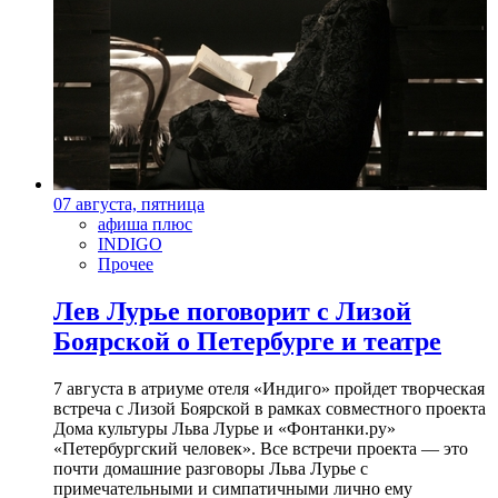
07 августа, пятница
афиша плюс
INDIGO
Прочее
Лев Лурье поговорит с Лизой
Боярской о Петербурге и театре
7 августа в атриуме отеля «Индиго» пройдет творческая
встреча с Лизой Боярской в рамках совместного проекта
Дома культуры Льва Лурье и «Фонтанки.ру»
«Петербургский человек». Все встречи проекта — это
почти домашние разговоры Льва Лурье с
примечательными и симпатичными лично ему