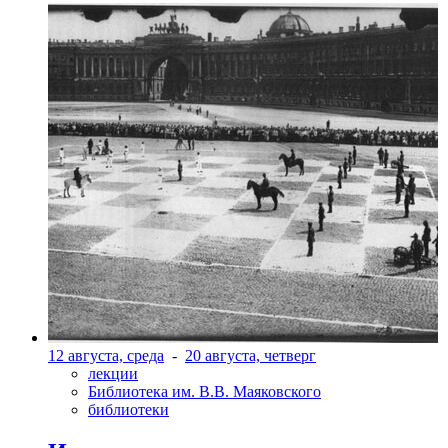
12 августа, среда
-
20 августа, четверг
лекции
Библиотека им. В.В. Маяковского
библиотеки