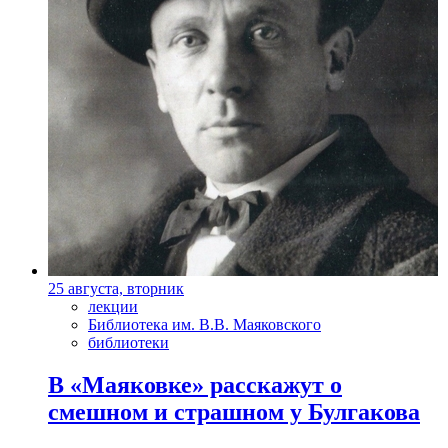
25 августа, вторник
лекции
Библиотека им. В.В. Маяковского
библиотеки
В «Маяковке» расскажут о
смешном и страшном у Булгакова