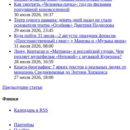
Как смотреть «Человека-паука»: гид по фильмам
популярной киновселенной
30 июля 2026,
16:37
Театр одного шамана: девять дней назад не стало
основателя театра «Особняк» Дмитрия Поднозова
29 июля 2026,
23:45
Куда пойти 31 июля—2 августа: праздник флоксов,
«Пространственный сдвиг» у Манежа и «Музыка мира»
31 июля 2026,
08:00
Линч, Кортасар и «Матрица» в российской глуши. Чем
цепляет мультфильм «Непокой» с музыкой Курехина?
28 июля 2026,
16:59
Книги-биографии: 7 ярких текстов о реальных людях от
монахинь Средневековья до Энтони Хопкинса
27 июля 2026,
18:00
Предыдущие статьи
Фишки
Календарь в RSS
Партнёры
О сайте