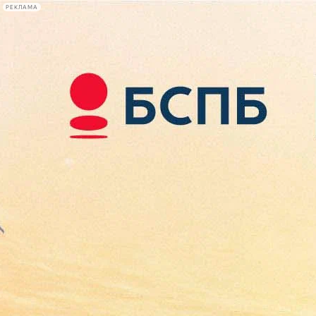
РЕКЛАМА
Афиша Plus
#телегид
Фонтанка.ру
Сегодня:
2026.08.07
18:18
Афиша Plus
кино
спектакли
выставки
концерты
лекции
книги
афиша плюс
новости
+