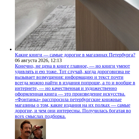
Какие книги — самые дорогие в магазинах Петербурга?
06 августа 2026,
12:13
Конечно, не цена в книге главное, — но книги умеют
удивлять и ею тоже. Тот случай, когда дороговизна не
вызывает возмущения: информацию и текст почти
всегда можно найти в издания попроще, а то и вообще в
интернете, — но качественная и художественно
оформленная книга — это произведение искусства.
«Фонтанка» расспросила петербургские книжные
магазины о том, какие издания на их полках — самые
дорогие, и чем они интересны. Получилась богатая во
всех смыслах подборка.