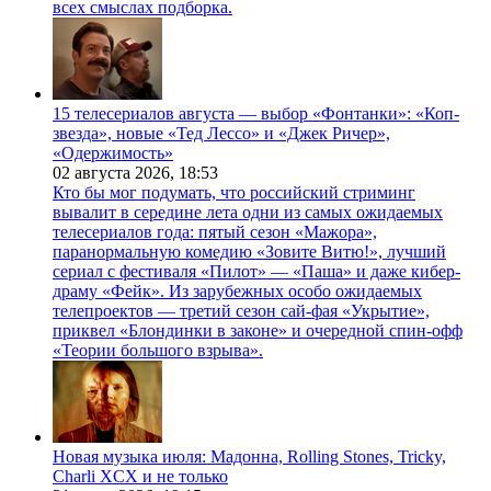
всех смыслах подборка.
15 телесериалов августа — выбор «Фонтанки»: «Коп-
звезда», новые «Тед Лессо» и «Джек Ричер»,
«Одержимость»
02 августа 2026,
18:53
Кто бы мог подумать, что российский стриминг
вывалит в середине лета одни из самых ожидаемых
телесериалов года: пятый сезон «Мажора»,
паранормальную комедию «Зовите Витю!», лучший
сериал с фестиваля «Пилот» — «Паша» и даже кибер-
драму «Фейк». Из зарубежных особо ожидаемых
телепроектов — третий сезон сай-фая «Укрытие»,
приквел «Блондинки в законе» и очередной спин-офф
«Теории большого взрыва».
Новая музыка июля: Мадонна, Rolling Stones, Tricky,
Charli XCX и не только