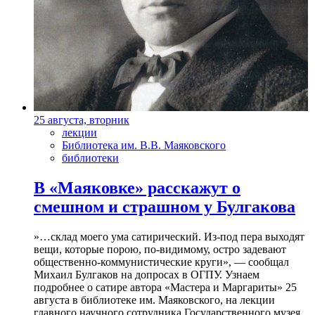
25 августа, вторник
лекции
Библиотека им. В.В. Маяковского
библиотеки
В «Маяковке» расскажут о
смешном и страшном у Булгакова
»…склад моего ума сатирический. Из-под пера выходят
вещи, которые порою, по-видимому, остро задевают
общественно-коммунистические круги», — сообщал
Михаил Булгаков на допросах в ОГПУ. Узнаем
подробнее о сатире автора «Мастера и Маргариты» 25
августа в библиотеке им. Маяковского, на лекции
главного научного сотрудника Государственного музея