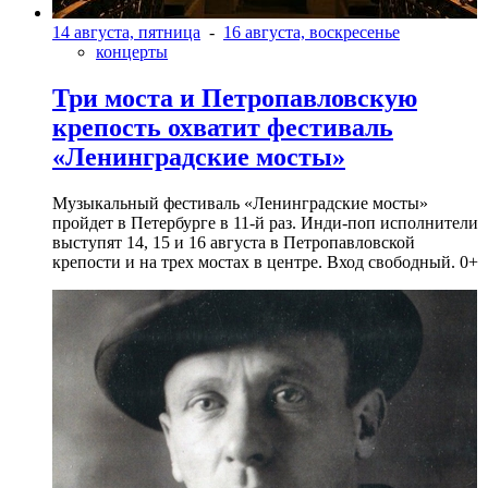
14 августа, пятница
-
16 августа, воскресенье
концерты
Три моста и Петропавловскую
крепость охватит фестиваль
«Ленинградские мосты»
Музыкальный фестиваль «Ленинградские мосты»
пройдет в Петербурге в 11-й раз. Инди-поп исполнители
выступят 14, 15 и 16 августа в Петропавловской
крепости и на трех мостах в центре. Вход свободный. 0+