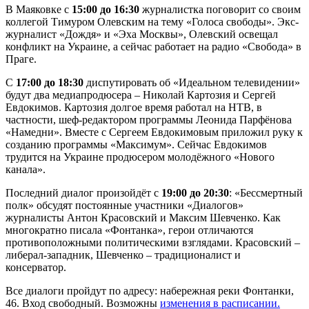
В Маяковке с
15:00 до 16:30
журналистка поговорит со своим
коллегой Тимуром Олевским на тему «Голоса свободы». Экс-
журналист «Дождя» и «Эха Москвы», Олевский освещал
конфликт на Украине, а сейчас работает на радио «Свобода» в
Праге.
С
17:00 до 18:30
диспутировать об «Идеальном телевидении»
будут два медиапродюсера – Николай Картозия и Сергей
Евдокимов. Картозия долгое время работал на НТВ, в
частности, шеф-редактором программы Леонида Парфёнова
«Намедни». Вместе с Сергеем Евдокимовым приложил руку к
созданию программы «Максимум». Сейчас Евдокимов
трудится на Украине продюсером молодёжного «Нового
канала».
Последний диалог произойдёт с
19:00 до 20:30
: «Бессмертный
полк» обсудят постоянные участники «Диалогов»
журналисты Антон Красовский и Максим Шевченко. Как
многократно писала «Фонтанка», герои отличаются
противоположными политическими взглядами. Красовский –
либерал-западник, Шевченко – традиционалист и
консерватор.
Все диалоги пройдут по адресу: набережная реки Фонтанки,
46. Вход свободный. Возможны
изменения в расписании.