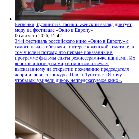
Беглянки, буллинг и Стасики: Женский взгляд диктует
моду на фестивале «Окно в Европу»
06 августа 2026,
15:42
34-й фестиваль российского кино «Окно в Европу» с
самого начала обозначил интерес к женской тематике, в
том числе и потому, что первые показанные в
программе фильмы сняты режиссерами-женщинами. Их
яростный взгляд на мир во многом отвечает
высказанному на открытии пожеланию председателя
жюри игрового конкурса Павла Лунгина: «Я хочу,
чтобы мы увидели дикое, непредсказуемое кино».