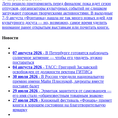
Лето решило притормозить перед финалом: пока идет сезон
отпусков, организаторы культурных событий не слишком
загружают горожан творческими активностями. В выходные
7–9 августа «Фонтанка» нашла не так много новых идей для
культурного досуга — но, возможно, самое время уделить
внимание ранее открытым выставкам или почитать книги.
Новости
07 августа 2026
- В Петербурге готовятся наблюдать
солнечное затмение — чтобы его увидеть, нужно
постараться
04 августа 2026
- ТАСС: Григорий Заславский
освобожден от должности ректора ГИТИСа
30 июля 2026
- В России учредили национальную
премию имени Майи Плисецкой, лауреаты вместе
поставят балет
29 июля 2026
- Эрмитаж защитится от самозванцев —
его имя стало «общеизвестным товарным знаком»
27 июля 2026
- Книжный фестиваль «Фонарь» примет
книги в хорошем состоянии на благотворительную
ярмарку