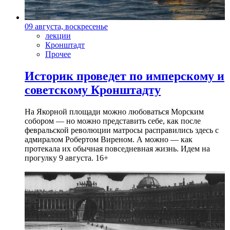
09 августа, воскресенье
лекции
Кронштадт
Прочее
Историк проведет по имперскому и
советскому Кронштадту
На Якорной площади можно любоваться Морским
собором — но можно представить себе, как после
февральской революции матросы расправились здесь с
адмиралом Робертом Виреном. А можно — как
протекала их обычная повседневная жизнь. Идем на
прогулку 9 августа. 16+