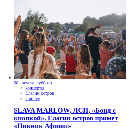
08 августа, суббота
концерты
Елагин остров
Прочее
SLAVA MARLOW, ЛСП, «Бонд с
кнопкой». Елагин остров примет
«Пикник Афиши»