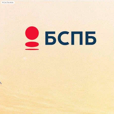
РЕКЛАМА
Афиша Plus
#телегид
Фонтанка.ру
Сегодня:
2026.08.07
19:12
Афиша Plus
кино
спектакли
выставки
концерты
лекции
книги
афиша плюс
новости
+