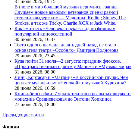
31 июля 2026,
19:15
В июле в мир большой музыки вернулись гранды.
Слушаем новые альбомы ветеранов сцены разной
степени «выдержки» — Мадонны, Rolling Stones, The
Strokes, а так же Tricky, Charlie XCX и Jack White.
Как смотреть «Человека-паука»: гид по фильмам
популярной киновселенной
30 июля 2026,
16:37
Театр одного шамана: девять дней назад не стало
основателя театра «Особняк» Дмитрия Поднозова
29 июля 2026,
23:45
Куда пойти 31 июля—2 августа: праздник флоксов,
«Пространственный сдвиг» у Манежа и «Музыка мира»
31 июля 2026,
08:00
Линч, Кортасар и «Матрица» в российской глуши. Чем
цепляет мультфильм «Непокой» с музыкой Курехина?
28 июля 2026,
16:59
Книги-биографии: 7 ярких текстов о реальных людях от
монахинь Средневековья до Энтони Хопкинса
27 июля 2026,
18:00
Предыдущие статьи
Фишки