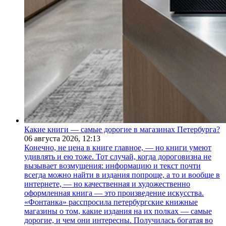
Какие книги — самые дорогие в магазинах Петербурга?
06 августа 2026,
12:13
Конечно, не цена в книге главное, — но книги умеют
удивлять и ею тоже. Тот случай, когда дороговизна не
вызывает возмущения: информацию и текст почти
всегда можно найти в издания попроще, а то и вообще в
интернете, — но качественная и художественно
оформленная книга — это произведение искусства.
«Фонтанка» расспросила петербургские книжные
магазины о том, какие издания на их полках — самые
дорогие, и чем они интересны. Получилась богатая во