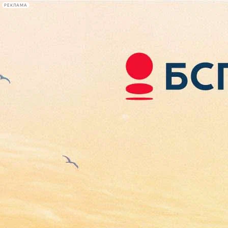
РЕКЛАМА
Афиша Plus
#телегид
Фонтанка.ру
Сегодня:
2026.08.06
22:23
Афиша Plus
кино
спектакли
выставки
концерты
лекции
книги
афиша плюс
новости
+