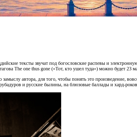
 буддийские тексты звучат под богословские распевы и электронн
гова The one thus gone («Тот, кто ушел туда») можно будет 23 ма
о замыслу автора, для того, чтобы понять это произведение, вов
трубадуров и русские былины, на блюзовые баллады и хард-роко