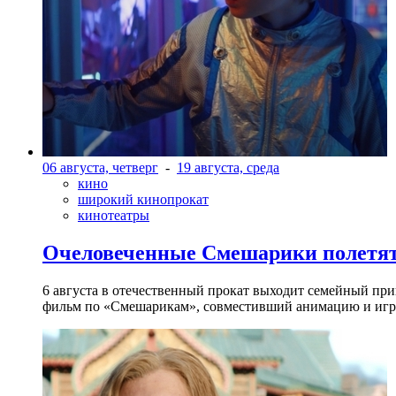
06 августа, четверг
-
19 августа, среда
кино
широкий кинопрокат
кинотеатры
Очеловеченные Смешарики полетят
6 августа в отечественный прокат выходит семейный п
фильм по «Смешарикам», совместивший анимацию и игр