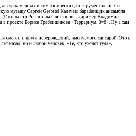
т, автор камерных и симфонических, инструментальных и
ую музыку Сергей Grebstel Калачев; барабанщик ансамбля
re (Госоркестр России им.Светланова, дирижер Владимир
ся в проекте Бориса Гребенщикова «Террариум. 3=8». Ну а сам
еделы смерти и круга перерождений, именуемого сансарой. Это в
ет назад, но и любой человек. «Те, кто уходят туда»,