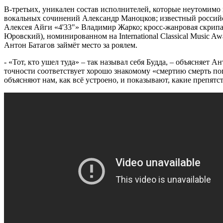
В-третьих, уникален состав исполнителей, которые неутомимо
вокальных сочинений Александр Маноцков; известный российс
Алексея Айги «4'33"» Владимир Жарко; кросс-жанровая скрипа
Юровский), номинированном на International Classical Music A
Антон Батагов займёт место за роялем.
- «Тот, кто ушел туда» – так называл себя Будда, – объясняет 
точности соответствует хорошо знакомому «смертию смерть попр
объясняют нам, как всё устроено, и показывают, какие препятс