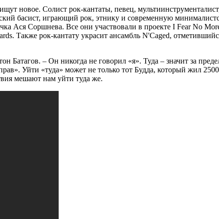
 ищут новое. Солист рок-кантаты, певец, мультиинструменталис
кий басист, играющий рок, этнику и современную минималистск
чка Ася Соршнева. Все они участвовали в проекте I Fear No Mo
wards. Также рок-кантату украсит ансамбль N'Caged, отметивший
Антон Батагов. – Он никогда не говорил «я». Туда – значит за пр
ав». Уйти «туда» может не только тот Будда, который жил 2500 л
твия мешают нам уйти туда же.