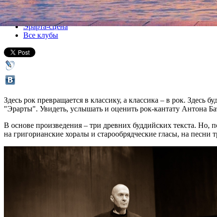
Все концерты
Эрарта-сцена
Все клубы
Здесь рок превращается в классику, а классика – в рок. Здесь
"Эрарты". Увидеть, услышать и оценить рок-кантату Антона Бата
В основе произведения – три древних буддийских текста. Но, п
на григорианские хоралы и старообрядческие гласы, на песни 