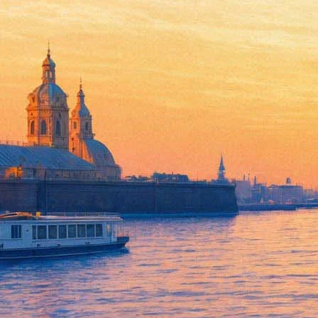
В Петербурге прозвучат древ
23 мая 2016, понедельник
,
20.00
Версия для печати