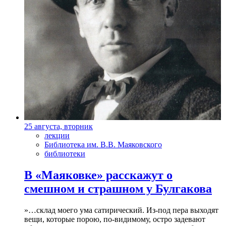
25 августа, вторник
лекции
Библиотека им. В.В. Маяковского
библиотеки
В «Маяковке» расскажут о
смешном и страшном у Булгакова
»…склад моего ума сатирический. Из-под пера выходят
вещи, которые порою, по-видимому, остро задевают