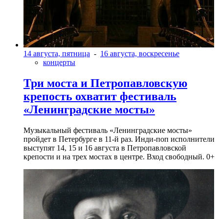
14 августа, пятница
-
16 августа, воскресенье
концерты
Три моста и Петропавловскую
крепость охватит фестиваль
«Ленинградские мосты»
Музыкальный фестиваль «Ленинградские мосты»
пройдет в Петербурге в 11-й раз. Инди-поп исполнители
выступят 14, 15 и 16 августа в Петропавловской
крепости и на трех мостах в центре. Вход свободный. 0+