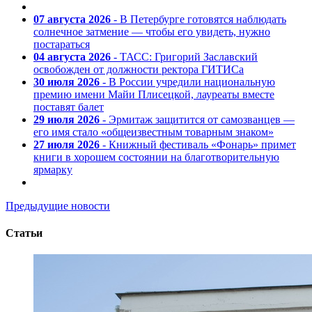
07 августа 2026
- В Петербурге готовятся наблюдать
солнечное затмение — чтобы его увидеть, нужно
постараться
04 августа 2026
- ТАСС: Григорий Заславский
освобожден от должности ректора ГИТИСа
30 июля 2026
- В России учредили национальную
премию имени Майи Плисецкой, лауреаты вместе
поставят балет
29 июля 2026
- Эрмитаж защитится от самозванцев —
его имя стало «общеизвестным товарным знаком»
27 июля 2026
- Книжный фестиваль «Фонарь» примет
книги в хорошем состоянии на благотворительную
ярмарку
Предыдущие новости
Статьи