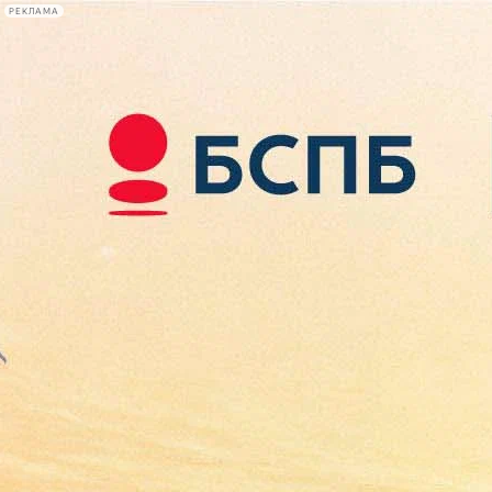
РЕКЛАМА
Афиша Plus
#телегид
Фонтанка.ру
Сегодня:
2026.08.08
00:57
Афиша Plus
кино
спектакли
выставки
концерты
лекции
книги
афиша плюс
новости
+