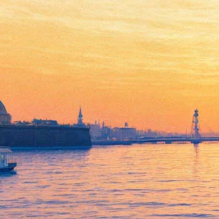
Петербуржцам откроют
загадку стиля Одри Хепберн