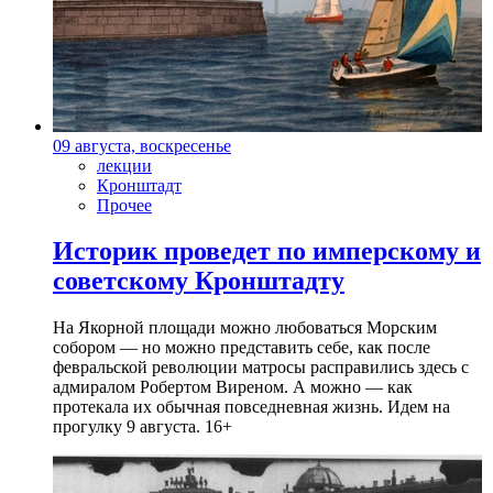
09 августа, воскресенье
лекции
Кронштадт
Прочее
Историк проведет по имперскому и
советскому Кронштадту
На Якорной площади можно любоваться Морским
собором — но можно представить себе, как после
февральской революции матросы расправились здесь с
адмиралом Робертом Виреном. А можно — как
протекала их обычная повседневная жизнь. Идем на
прогулку 9 августа. 16+