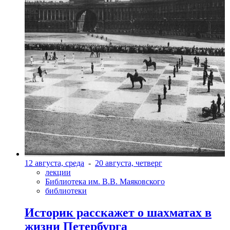
12 августа, среда
-
20 августа, четверг
лекции
Библиотека им. В.В. Маяковского
библиотеки
Историк расскажет о шахматах в
жизни Петербурга