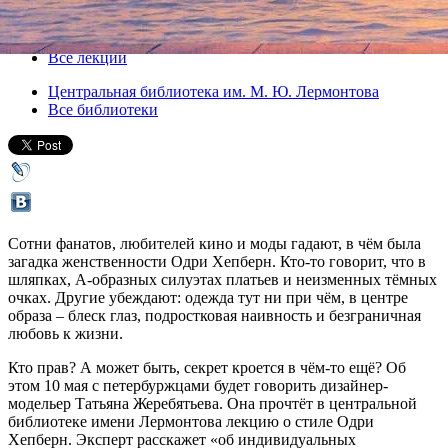
10 мая 2016, вторник
,
18.30
Версия для печати
Все лекции
Центральная библиотека им. М. Ю. Лермонтова
Все библиотеки
Сотни фанатов, любителей кино и моды гадают, в чём была
загадка женственности Одри Хепберн. Кто-то говорит, что в
шляпках, А-образных силуэтах платьев и неизменных тёмных
очках. Другие убеждают: одежда тут ни при чём, в центре
образа – блеск глаз, подростковая наивность и безграничная
любовь к жизни.
Кто прав? А может быть, секрет кроется в чём-то ещё? Об
этом 10 мая с петербуржцами будет говорить дизайнер-
модельер Татьяна Жеребятьева. Она прочтёт в центральной
библиотеке имени Лермонтова лекцию о стиле Одри
Хепберн. Эксперт расскажет «об индивидуальных