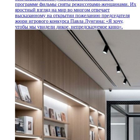
программе фильмы сняты режиссерами-женщинами. Их
яростный взгляд на мир во многом отвечает
высказанному на открытии пожеланию председателя
жюри игрового конкурса Павла Лунгина: «Я хочу,
чтобы мы увидели дикое, непредсказуемое кино».