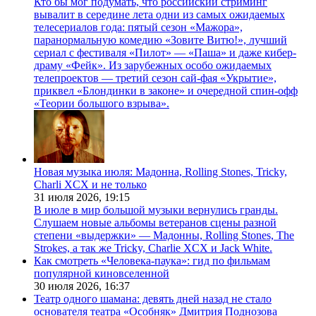
Кто бы мог подумать, что российский стриминг
вывалит в середине лета одни из самых ожидаемых
телесериалов года: пятый сезон «Мажора»,
паранормальную комедию «Зовите Витю!», лучший
сериал с фестиваля «Пилот» — «Паша» и даже кибер-
драму «Фейк». Из зарубежных особо ожидаемых
телепроектов — третий сезон сай-фая «Укрытие»,
приквел «Блондинки в законе» и очередной спин-офф
«Теории большого взрыва».
Новая музыка июля: Мадонна, Rolling Stones, Tricky,
Charli XCX и не только
31 июля 2026,
19:15
В июле в мир большой музыки вернулись гранды.
Слушаем новые альбомы ветеранов сцены разной
степени «выдержки» — Мадонны, Rolling Stones, The
Strokes, а так же Tricky, Charlie XCX и Jack White.
Как смотреть «Человека-паука»: гид по фильмам
популярной киновселенной
30 июля 2026,
16:37
Театр одного шамана: девять дней назад не стало
основателя театра «Особняк» Дмитрия Поднозова