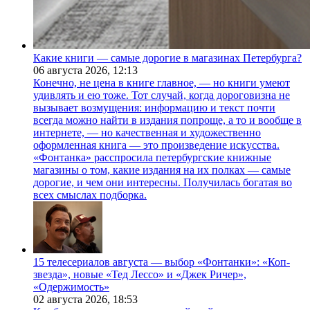
Какие книги — самые дорогие в магазинах Петербурга?
06 августа 2026,
12:13
Конечно, не цена в книге главное, — но книги умеют
удивлять и ею тоже. Тот случай, когда дороговизна не
вызывает возмущения: информацию и текст почти
всегда можно найти в издания попроще, а то и вообще в
интернете, — но качественная и художественно
оформленная книга — это произведение искусства.
«Фонтанка» расспросила петербургские книжные
магазины о том, какие издания на их полках — самые
дорогие, и чем они интересны. Получилась богатая во
всех смыслах подборка.
15 телесериалов августа — выбор «Фонтанки»: «Коп-
звезда», новые «Тед Лессо» и «Джек Ричер»,
«Одержимость»
02 августа 2026,
18:53