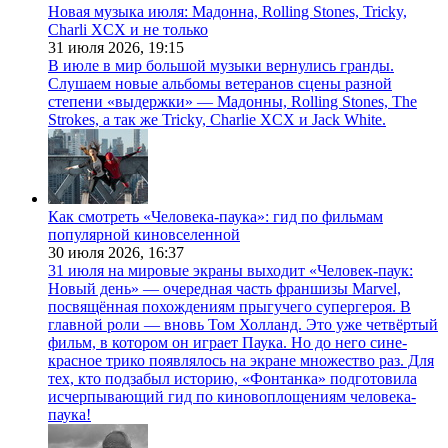
Новая музыка июля: Мадонна, Rolling Stones, Tricky,
Charli XCX и не только
31 июля 2026,
19:15
В июле в мир большой музыки вернулись гранды.
Слушаем новые альбомы ветеранов сцены разной
степени «выдержки» — Мадонны, Rolling Stones, The
Strokes, а так же Tricky, Charlie XCX и Jack White.
Как смотреть «Человека-паука»: гид по фильмам
популярной киновселенной
30 июля 2026,
16:37
31 июля на мировые экраны выходит «Человек-паук:
Новый день» — очередная часть франшизы Marvel,
посвящённая похождениям прыгучего супергероя. В
главной роли — вновь Том Холланд. Это уже четвёртый
фильм, в котором он играет Паука. Но до него сине-
красное трико появлялось на экране множество раз. Для
тех, кто подзабыл историю, «Фонтанка» подготовила
исчерпывающий гид по киновоплощениям человека-
паука!