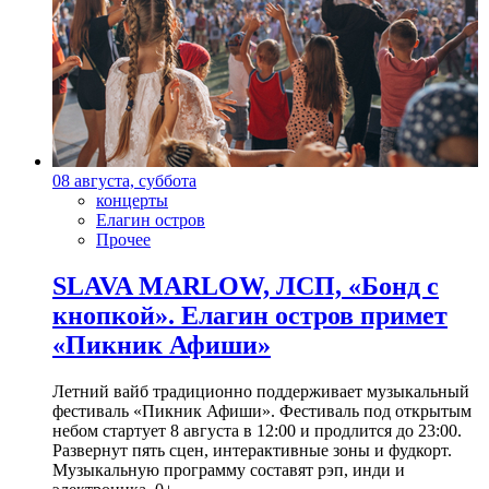
08 августа, суббота
концерты
Елагин остров
Прочее
SLAVA MARLOW, ЛСП, «Бонд с
кнопкой». Елагин остров примет
«Пикник Афиши»
Летний вайб традиционно поддерживает музыкальный
фестиваль «Пикник Афиши». Фестиваль под открытым
небом стартует 8 августа в 12:00 и продлится до 23:00.
Развернут пять сцен, интерактивные зоны и фудкорт.
Музыкальную программу составят рэп, инди и