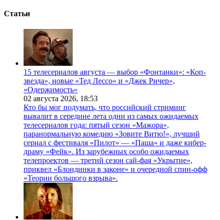
Статьи
15 телесериалов августа — выбор «Фонтанки»: «Коп-
звезда», новые «Тед Лессо» и «Джек Ричер»,
«Одержимость»
02 августа 2026,
18:53
Кто бы мог подумать, что российский стриминг
вывалит в середине лета одни из самых ожидаемых
телесериалов года: пятый сезон «Мажора»,
паранормальную комедию «Зовите Витю!», лучший
сериал с фестиваля «Пилот» — «Паша» и даже кибер-
драму «Фейк». Из зарубежных особо ожидаемых
телепроектов — третий сезон сай-фая «Укрытие»,
приквел «Блондинки в законе» и очередной спин-офф
«Теории большого взрыва».