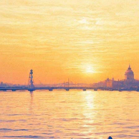
Кто боится Вирджинии
Вулф?