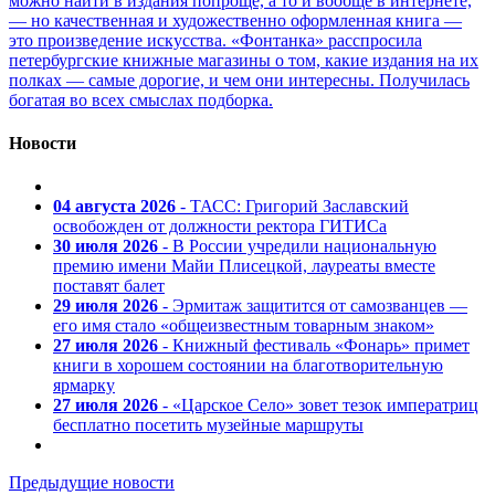
можно найти в издания попроще, а то и вообще в интернете,
— но качественная и художественно оформленная книга —
это произведение искусства. «Фонтанка» расспросила
петербургские книжные магазины о том, какие издания на их
полках — самые дорогие, и чем они интересны. Получилась
богатая во всех смыслах подборка.
Новости
04 августа 2026
- ТАСС: Григорий Заславский
освобожден от должности ректора ГИТИСа
30 июля 2026
- В России учредили национальную
премию имени Майи Плисецкой, лауреаты вместе
поставят балет
29 июля 2026
- Эрмитаж защитится от самозванцев —
его имя стало «общеизвестным товарным знаком»
27 июля 2026
- Книжный фестиваль «Фонарь» примет
книги в хорошем состоянии на благотворительную
ярмарку
27 июля 2026
- «Царское Село» зовет тезок императриц
бесплатно посетить музейные маршруты
Предыдущие новости