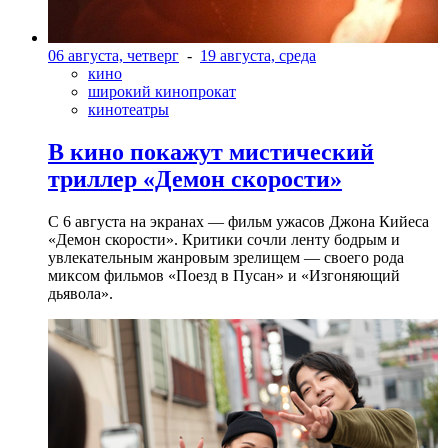
06 августа, четверг
-
19 августа, среда
кино
широкий кинопрокат
кинотеатры
В кино покажут мистический
триллер «Демон скорости»
С 6 августа на экранах — фильм ужасов Джона Кийеса
«Демон скорости». Критики сочли ленту бодрым и
увлекательным жанровым зрелищeм — своего рода
миксом фильмов «Поезд в Пусан» и «Изгоняющий
дьявола».