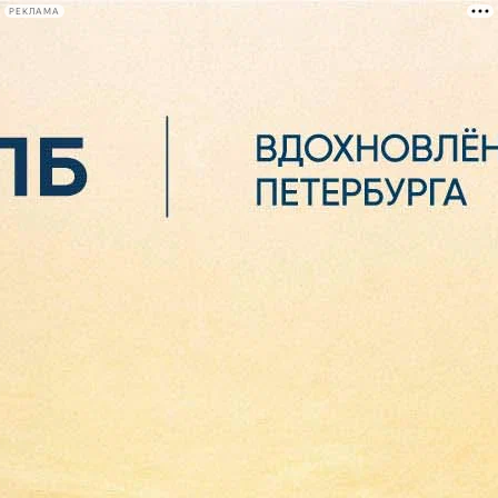
РЕКЛАМА
Афиша Plus
#телегид
Фонтанка.ру
Сегодня:
2026.08.06
15:11
Афиша Plus
кино
спектакли
выставки
концерты
лекции
книги
афиша плюс
новости
+