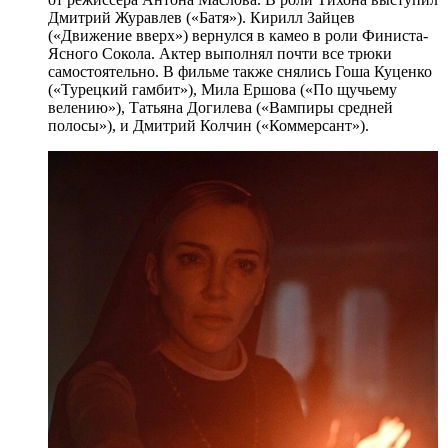
Дмитрий Журавлев («Батя»). Кирилл Зайцев
(«Движение вверх») вернулся в камео в роли Финиста-
Ясного Сокола. Актер выполнял почти все трюки
самостоятельно. В фильме также снялись Гоша Куценко
(«Турецкий гамбит»), Мила Ершова («По щучьему
велению»), Татьяна Догилева («Вампиры средней
полосы»), и Дмитрий Колчин («Коммерсант»).