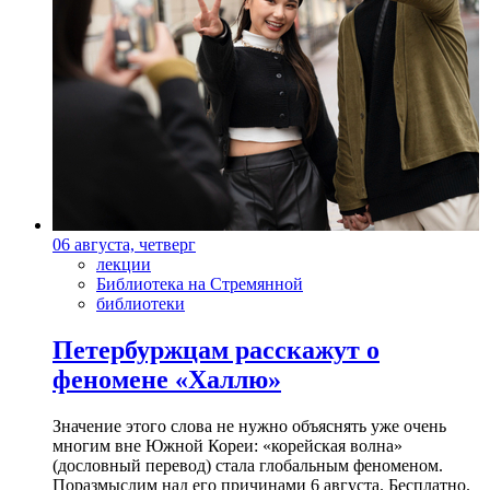
06 августа, четверг
лекции
Библиотека на Стремянной
библиотеки
Петербуржцам расскажут о
феномене «Халлю»
Значение этого слова не нужно объяснять уже очень
многим вне Южной Кореи: «корейская волна»
(дословный перевод) стала глобальным феноменом.
Поразмыслим над его причинами 6 августа. Бесплатно.