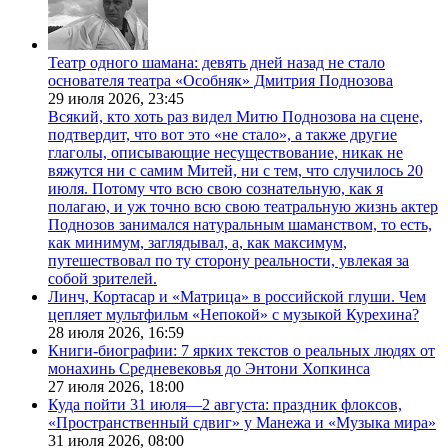
Театр одного шамана: девять дней назад не стало
основателя театра «Особняк» Дмитрия Поднозова
29 июля 2026,
23:45
Всякий, кто хоть раз видел Митю Поднозова на сцене,
подтвердит, что вот это «не стало», а также другие
глаголы, описывающие несуществование, никак не
вяжутся ни с самим Митей, ни с тем, что случилось 20
июля. Потому что всю свою сознательную, как я
полагаю, и уж точно всю свою театральную жизнь актер
Поднозов занимался натуральным шаманством, то есть,
как минимум, заглядывал, а, как максимум,
путешествовал по ту сторону реальности, увлекая за
собой зрителей.
Линч, Кортасар и «Матрица» в российской глуши. Чем
цепляет мультфильм «Непокой» с музыкой Курехина?
28 июля 2026,
16:59
Книги-биографии: 7 ярких текстов о реальных людях от
монахинь Средневековья до Энтони Хопкинса
27 июля 2026,
18:00
Куда пойти 31 июля—2 августа: праздник флоксов,
«Пространственный сдвиг» у Манежа и «Музыка мира»
31 июля 2026,
08:00