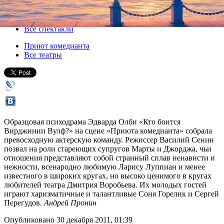
03 января 2012, вторник
,
19.00
Версия для печати
Все спектакли
Приют комедианта
Все театры
Образцовая психодрама Эдварда Олби «Кто боится
Вирджинии Вулф?» на сцене «Приюта комедианта» собрала
превосходную актерскую команду. Режиссер Василий Сенин
позвал на роли стареющих супругов Марты и Джорджа, чьи
отношения представляют собой странный сплав ненависти и
нежности, всенародно любимую Ларису Луппиан и менее
известного в широких кругах, но высоко ценимого в кругах
любителей театра Дмитрия Воробьева. Их молодых гостей
играют харизматичные и талантливые Соня Горелик и Сергей
Перегудов.
Андрей Пронин
Опубликовано 30 декабря 2011, 01:39