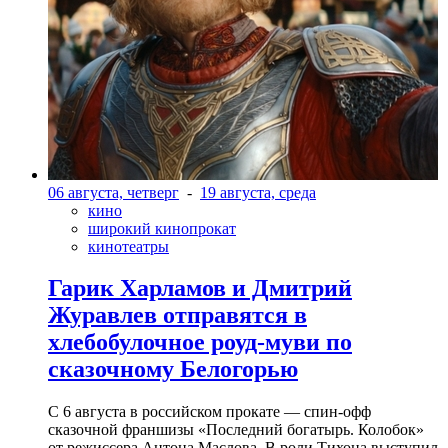
06 августа, четверг
-
19 августа, среда
кино
широкий кинопрокат
кинотеатры
Гарик Харламов и Дмитрий
Журавлев отправятся в
хлебобулочное роуд-муви по
сказочному Белогорью
С 6 августа в российском прокате — спин-офф
сказочной франшизы «Последний богатырь. Колобок»
от режиссера Антона Маслова. В роли Тихона выступил