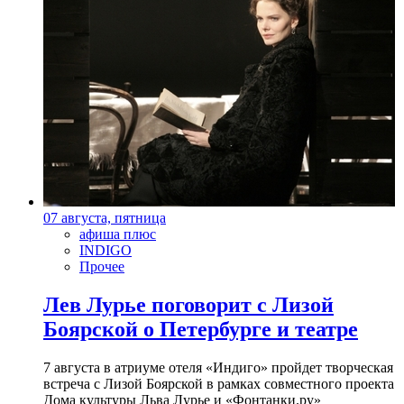
07 августа, пятница
афиша плюс
INDIGO
Прочее
Лев Лурье поговорит с Лизой
Боярской о Петербурге и театре
7 августа в атриуме отеля «Индиго» пройдет творческая
встреча с Лизой Боярской в рамках совместного проекта
Дома культуры Льва Лурье и «Фонтанки.ру»