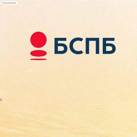
РЕКЛАМА
Афиша Plus
#телегид
Фонтанка.ру
Сегодня:
2026.08.07
08:32
Афиша Plus
кино
спектакли
выставки
концерты
лекции
книги
афиша плюс
новости
+