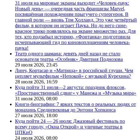
31 июля на мировые экраны выходит «Человек-паук:
Новый день» — очередная часть франшизы Marvel,
посвящённая похождениям прыгучего супергероя. В
главной роли — вновь Том Холланд. Это уже четвёртый
фильм, в котором он играет Паука. Но до него сине-
красное трико появлялось на экране множество раз. Для
тех, кто подзабыл историю, «Фонтанка» подготовила
исчерпывающий гид по киновоплощениям человека-
паука!
Театр одного шамана: девять дней назад не стало
основателя театра «Особняк» Дмитрия Поднозова
29 июля 2026,
23:45
Линч, Кортасар и «Матрица» в российской глуши. Чем
цепляет мультфильм «Непокой» с музыкой Курехина?
28 июля 2026,
16:59
Куда пойти 31 июля—2 августа: праздник флоксов,
«Пространственный сдвиг» у Манежа и «Музыка мира»
31 июля 2026,
08:00
Книги-биографии: 7 ярких текстов о реальных людях от
монахинь Средневековья до Энтони Хопкинса
27 июля 2026,
18:00
Куда пойти 24 — 26 июля: Джазовый фестиваль по
всему городу, «Окна Открой» и уличные театры в
ЦПКиО
24 июля 2026,
08:00