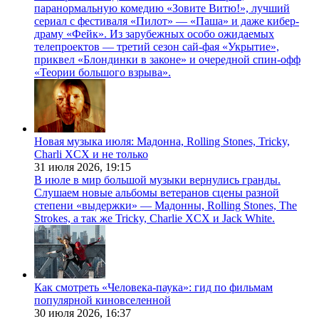
паранормальную комедию «Зовите Витю!», лучший
сериал с фестиваля «Пилот» — «Паша» и даже кибер-
драму «Фейк». Из зарубежных особо ожидаемых
телепроектов — третий сезон сай-фая «Укрытие»,
приквел «Блондинки в законе» и очередной спин-офф
«Теории большого взрыва».
Новая музыка июля: Мадонна, Rolling Stones, Tricky,
Charli XCX и не только
31 июля 2026,
19:15
В июле в мир большой музыки вернулись гранды.
Слушаем новые альбомы ветеранов сцены разной
степени «выдержки» — Мадонны, Rolling Stones, The
Strokes, а так же Tricky, Charlie XCX и Jack White.
Как смотреть «Человека-паука»: гид по фильмам
популярной киновселенной
30 июля 2026,
16:37