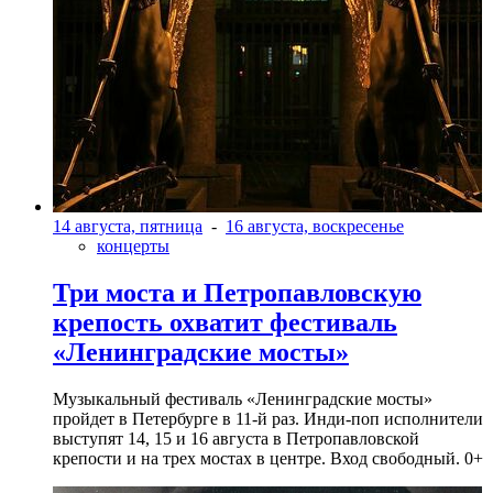
14 августа, пятница
-
16 августа, воскресенье
концерты
Три моста и Петропавловскую
крепость охватит фестиваль
«Ленинградские мосты»
Музыкальный фестиваль «Ленинградские мосты»
пройдет в Петербурге в 11-й раз. Инди-поп исполнители
выступят 14, 15 и 16 августа в Петропавловской
крепости и на трех мостах в центре. Вход свободный. 0+