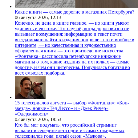
Какие книги — самые дорогие в магазинах Петербурга?
06 августа 2026,
12:13
Конечно, не цена в книге главное, — но книги умеют
удивлять и ею тоже. Тот случай, когда дороговизна не
вызывает возмущения: информацию и текст почти
всегда можно найти в издания попроще, а то и вообще в
интернете, — но качественная и художественно
оформленная книга — это произведение искусства.
«Фонтанка» расспросила петербургские книжные
магазины о том, какие издания на их полках — самые
дорогие, и чем они интересны. Получилась богатая во
всех смыслах подборка.
15 телесериалов августа — выбор «Фонтанки»: «Коп-
звезда», новые «Тед Лессо» и «Джек Ричер»,
«Одержимость»
02 августа 2026,
18:53
Кто бы мог подумать, что российский стриминг
вывалит в середине лета одни из самых ожидаемых
телесериалов года: пятый сезон «Мажора»,