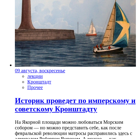
09 августа, воскресенье
лекции
Кронштадт
Прочее
Историк проведет по имперскому и
советскому Кронштадту
На Якорной площади можно любоваться Морским
собором — но можно представить себе, как после
февральской революции матросы расправились здесь с
адмиралом Робертом Виреном. А можно — как