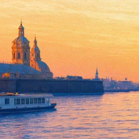
В «Авроре» покажут новое ит
08 апреля 2016, пятница
-
10 апреля 2016, воскресенье
Версия для печати