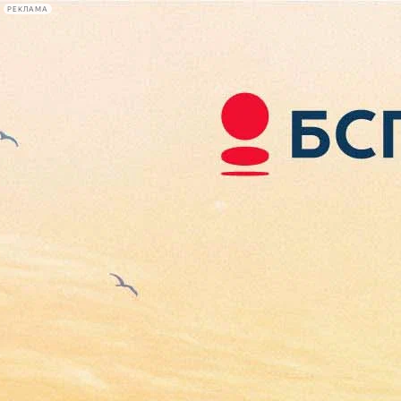
РЕКЛАМА
Афиша Plus
#телегид
Фонтанка.ру
Сегодня:
2026.08.06
22:32
Афиша Plus
кино
спектакли
выставки
концерты
лекции
книги
афиша плюс
новости
+