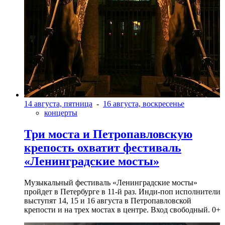
14 августа, пятница
-
16 августа, воскресенье
концерты
Три моста и Петропавловскую
крепость охватит фестиваль
«Ленинградские мосты»
Музыкальный фестиваль «Ленинградские мосты»
пройдет в Петербурге в 11-й раз. Инди-поп исполнители
выступят 14, 15 и 16 августа в Петропавловской
крепости и на трех мостах в центре. Вход свободный. 0+