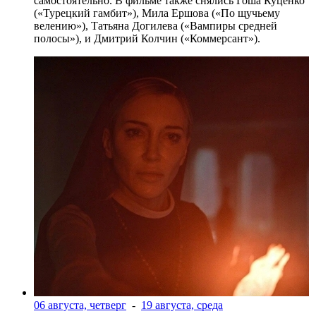
самостоятельно. В фильме также снялись Гоша Куценко
(«Турецкий гамбит»), Мила Ершова («По щучьему
велению»), Татьяна Догилева («Вампиры средней
полосы»), и Дмитрий Колчин («Коммерсант»).
06 августа, четверг
-
19 августа, среда