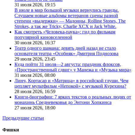
31 июля 2026,
19:15
В июле в мир большой музыки вернулись гранды.
Слушаем новые альбомы ветеранов сцены разной
степени «выдержки» — Мадонны, Rolling Stones, The
Strokes, а так же Tricky, Charlie XCX и Jack White.
Как смотреть «Человека-паука»: гид по фильмам
популярной киновселенной
30 июля 2026,
16:37
Театр одного шамана: девять дней назад не стало
основателя театра «Особняк» Дмитрия Поднозова
29 июля 2026,
23:45
Куда пойти 31 июля—2 августа: праздник флоксов,
«Пространственный сдвиг» у Манежа и «Музыка мира»
31 июля 2026,
08:00
Линч, Кортасар и «Матрица» в российской глуши. Чем
цепляет мультфильм «Непокой» с музыкой Курехина?
28 июля 2026,
16:59
Книги-биографии: 7 ярких текстов о реальных людях от
монахинь Средневековья до Энтони Хопкинса
27 июля 2026,
18:00
Предыдущие статьи
Фишки