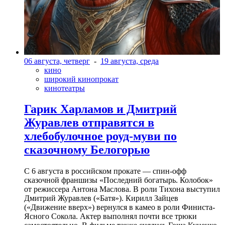
06 августа, четверг
-
19 августа, среда
кино
широкий кинопрокат
кинотеатры
Гарик Харламов и Дмитрий
Журавлев отправятся в
хлебобулочное роуд-муви по
сказочному Белогорью
С 6 августа в российском прокате — спин-офф
сказочной франшизы «Последний богатырь. Колобок»
от режиссера Антона Маслова. В роли Тихона выступил
Дмитрий Журавлев («Батя»). Кирилл Зайцев
(«Движение вверх») вернулся в камео в роли Финиста-
Ясного Сокола. Актер выполнял почти все трюки