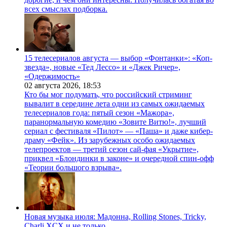
всех смыслах подборка.
15 телесериалов августа — выбор «Фонтанки»: «Коп-
звезда», новые «Тед Лессо» и «Джек Ричер»,
«Одержимость»
02 августа 2026,
18:53
Кто бы мог подумать, что российский стриминг
вывалит в середине лета одни из самых ожидаемых
телесериалов года: пятый сезон «Мажора»,
паранормальную комедию «Зовите Витю!», лучший
сериал с фестиваля «Пилот» — «Паша» и даже кибер-
драму «Фейк». Из зарубежных особо ожидаемых
телепроектов — третий сезон сай-фая «Укрытие»,
приквел «Блондинки в законе» и очередной спин-офф
«Теории большого взрыва».
Новая музыка июля: Мадонна, Rolling Stones, Tricky,
Charli XCX и не только