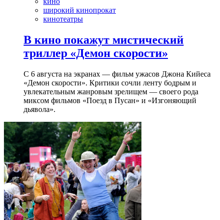
кино
широкий кинопрокат
кинотеатры
В кино покажут мистический
триллер «Демон скорости»
С 6 августа на экранах — фильм ужасов Джона Кийеса
«Демон скорости». Критики сочли ленту бодрым и
увлекательным жанровым зрелищeм — своего рода
миксом фильмов «Поезд в Пусан» и «Изгоняющий
дьявола».