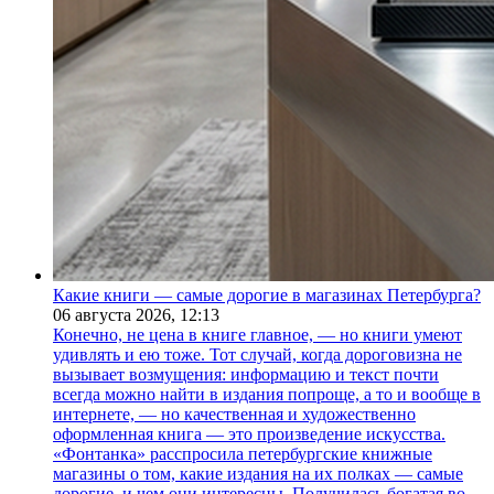
Какие книги — самые дорогие в магазинах Петербурга?
06 августа 2026,
12:13
Конечно, не цена в книге главное, — но книги умеют
удивлять и ею тоже. Тот случай, когда дороговизна не
вызывает возмущения: информацию и текст почти
всегда можно найти в издания попроще, а то и вообще в
интернете, — но качественная и художественно
оформленная книга — это произведение искусства.
«Фонтанка» расспросила петербургские книжные
магазины о том, какие издания на их полках — самые
дорогие, и чем они интересны. Получилась богатая во