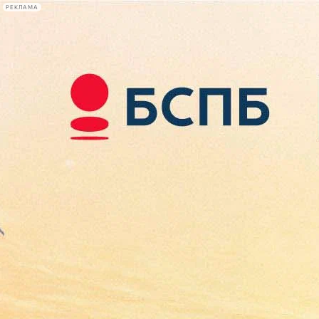
РЕКЛАМА
Афиша Plus
#телегид
Фонтанка.ру
Сегодня:
2026.08.09
14:23
Афиша Plus
кино
спектакли
выставки
концерты
лекции
книги
афиша плюс
новости
+