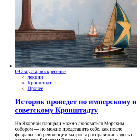
09 августа, воскресенье
лекции
Кронштадт
Прочее
Историк проведет по имперскому и
советскому Кронштадту
На Якорной площади можно любоваться Морским
собором — но можно представить себе, как после
февральской революции матросы расправились здесь с