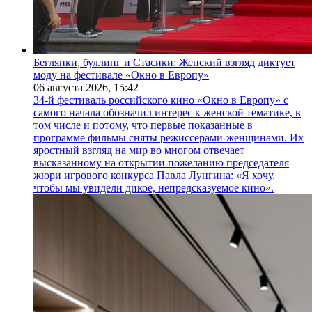
Беглянки, буллинг и Стасики: Женский взгляд диктует
моду на фестивале «Окно в Европу»
06 августа 2026,
15:42
34-й фестиваль российского кино «Окно в Европу» с
самого начала обозначил интерес к женской тематике, в
том числе и потому, что первые показанные в
программе фильмы сняты режиссерами-женщинами. Их
яростный взгляд на мир во многом отвечает
высказанному на открытии пожеланию председателя
жюри игрового конкурса Павла Лунгина: «Я хочу,
чтобы мы увидели дикое, непредсказуемое кино».