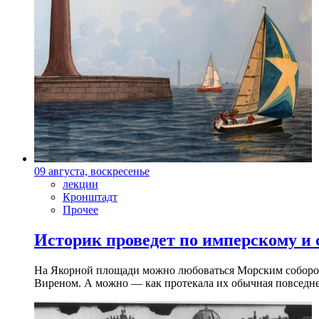
09 августа, воскресенье
лекции
Кронштадт
Прочее
Историк проведет по имперскому и
На Якорной площади можно любоваться Морским собором 
Виреном. А можно — как протекала их обычная повседнев