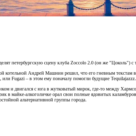
лят петербургскую сцену клуба Zoccolo 2.0 (он же "Цоколь") с
ой котельной Андрей Машнин решил, что его гневным текстам в
 или Fugazi – в этом ему поначалу помогли будущие Tequilajazzz.
ком и двигался с юга в жутковатый мирок, где-то между Хармс
к в майке-алкоголичке орал свои полные ядовитых каламбуров 
достойной альтернативной группы города.