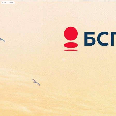
РЕКЛАМА
Афиша Plus
#телегид
Фонтанка.ру
Сегодня:
2026.08.07
18:29
Афиша Plus
кино
спектакли
выставки
концерты
лекции
книги
афиша плюс
новости
+