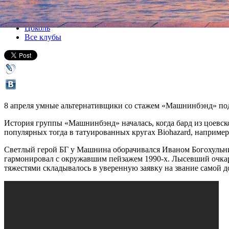
Все концерты
Цоколь
Все клубы
8 апреля умные альтернативщики со стажем «Машнинбэнд» поде
История группы «Машнинбэнд» началась, когда бард из цоевск
популярных тогда в татуированных кругах Biohazard, например,
Светлый герой БГ у Машнина оборачивался Иваном Богохульни
гармонировал с окружавшим пейзажем 1990-х. Лысевший очкари
тяжестями складывалось в уверенную заявку на звание самой 