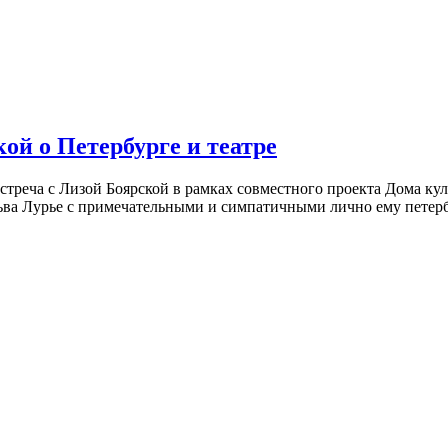
ой о Петербурге и театре
встреча с Лизой Боярской в рамках совместного проекта Дома к
ьва Лурье с примечательными и симпатичными лично ему петербу