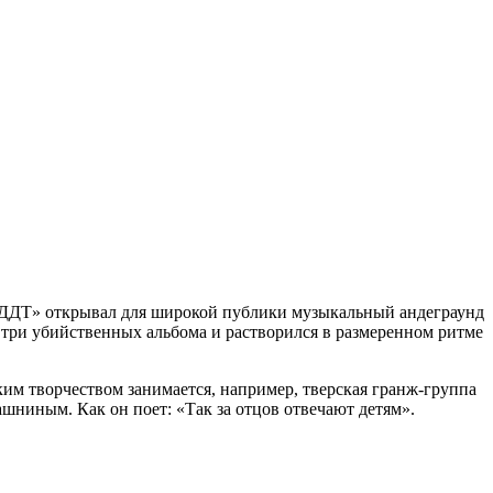
 ДДТ» открывал для широкой публики музыкальный андеграунд
 три убийственных альбома и растворился в размеренном ритме
им творчеством занимается, например, тверская гранж-группа
шниным. Как он поет: «Так за отцов отвечают детям».