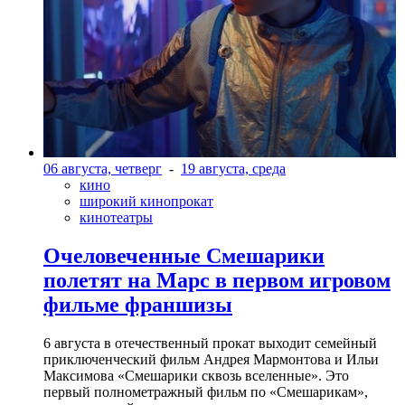
06 августа, четверг
-
19 августа, среда
кино
широкий кинопрокат
кинотеатры
Очеловеченные Смешарики
полетят на Марс в первом игровом
фильме франшизы
6 августа в отечественный прокат выходит семейный
приключенческий фильм Андрея Мармонтова и Ильи
Максимова «Смешарики сквозь вселенные». Это
первый полнометражный фильм по «Смешарикам»,