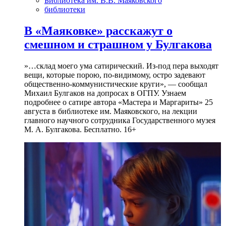
Библиотека им. В.В. Маяковского
библиотеки
В «Маяковке» расскажут о
смешном и страшном у Булгакова
»…склад моего ума сатирический. Из-под пера выходят
вещи, которые порою, по-видимому, остро задевают
общественно-коммунистические круги», — сообщал
Михаил Булгаков на допросах в ОГПУ. Узнаем
подробнее о сатире автора «Мастера и Маргариты» 25
августа в библиотеке им. Маяковского, на лекции
главного научного сотрудника Государственного музея
М. А. Булгакова. Бесплатно. 16+