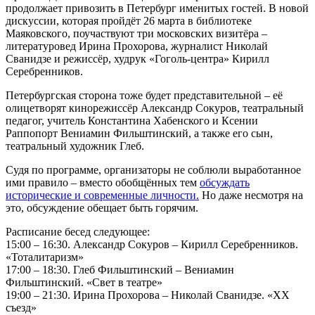
продолжает привозить в Петербург именитых гостей. В новой
дискуссии, которая пройдёт 26 марта в библиотеке
Маяковского, поучаствуют три московских визитёра –
литературовед Ирина Прохорова, журналист Николай
Сванидзе и режиссёр, худрук «Гоголь-центра» Кирилл
Серебренников.
Петербургская сторона тоже будет представительной – её
олицетворят кинорежиссёр Александр Сокуров, театральный
педагог, учитель Константина Хабенского и Ксении
Раппопорт Вениамин Фильштинский, а также его сын,
театральный художник Глеб.
Судя по программе, организаторы не соблюли выработанное
ими правило – вместо обобщённых тем
обсуждать
исторические и современные личности.
Но даже несмотря на
это, обсуждение обещает быть горячим.
Расписание бесед следующее:
15:00 – 16:30. Александр Сокуров – Кирилл Серебренников.
«Тоталитаризм»
17:00 – 18:30. Глеб Фильштинский – Вениамин
Фильштинский. «Свет в театре»
19:00 – 21:30. Ирина Прохорова – Николай Сванидзе. «ХХ
съезд»