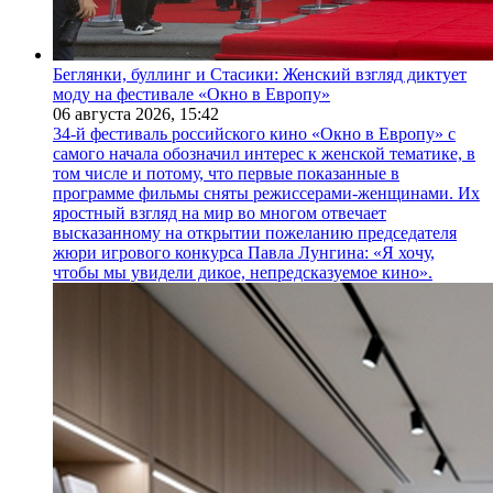
Беглянки, буллинг и Стасики: Женский взгляд диктует
моду на фестивале «Окно в Европу»
06 августа 2026,
15:42
34-й фестиваль российского кино «Окно в Европу» с
самого начала обозначил интерес к женской тематике, в
том числе и потому, что первые показанные в
программе фильмы сняты режиссерами-женщинами. Их
яростный взгляд на мир во многом отвечает
высказанному на открытии пожеланию председателя
жюри игрового конкурса Павла Лунгина: «Я хочу,
чтобы мы увидели дикое, непредсказуемое кино».