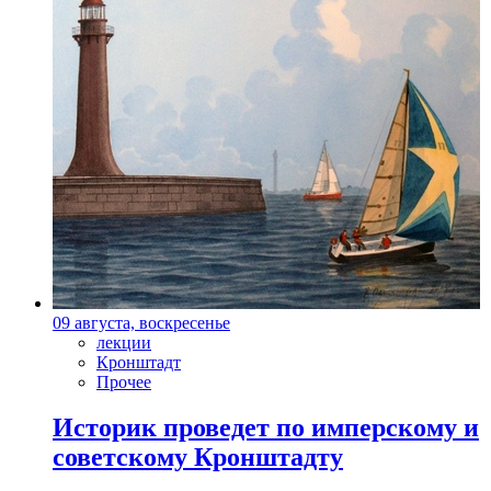
09 августа, воскресенье
лекции
Кронштадт
Прочее
Историк проведет по имперскому и
советскому Кронштадту