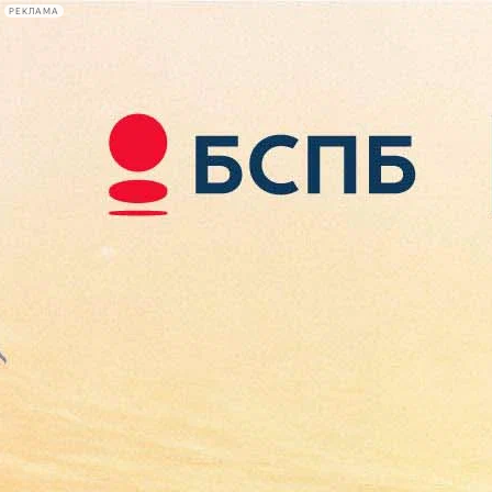
РЕКЛАМА
Афиша Plus
#телегид
Фонтанка.ру
Сегодня:
2026.08.08
00:05
Афиша Plus
кино
спектакли
выставки
концерты
лекции
книги
афиша плюс
новости
+