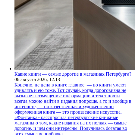
Какие книги — самые дорогие в магазинах Петербурга?
06 августа 2026,
12:13
Конечно, не цена в книге главное, — но книги умеют
удивлять и ею тоже. Тот случай, когда дороговизна не
вызывает возмущения: информацию и текст почти
всегда можно найти в издания попроще, а то и вообще в
интернете, — но качественная и художественно
оформленная книга — это произведение искусства.
«Фонтанка» расспросила петербургские книжные
магазины о том, какие издания на их полках — самые
дорогие, и чем они интересны. Получилась богатая во
всех смыслах подборка.