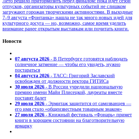
Лето решило притормозить перед финалом: пока идет сезон
отпусков, организаторы культурных событий не слишком
загружают горожан творческими активностями. В выходные
7–9 августа «Фонтанка» нашла не так много новых идей для
культурного досуга — но, возможно, самое время уделить
внимание ранее открытым выставкам или почитать книги.
Новости
07 августа 2026
- В Петербурге готовятся наблюдать
солнечное затмение — чтобы его увидеть, нужно
постараться
04 августа 2026
- ТАСС: Григорий Заславский
освобожден от должности ректора ГИТИСа
30 июля 2026
- В России учредили национальную
премию имени Майи Плисецкой, лауреаты вместе
поставят балет
29 июля 2026
- Эрмитаж защитится от самозванцев —
его имя стало «общеизвестным товарным знаком»
27 июля 2026
- Книжный фестиваль «Фонарь» примет
книги в хорошем состоянии на благотворительную
ярмарку