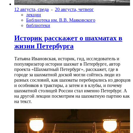
12 августа, среда
-
20 августа, четверг
лекции
Библиотека им. В.В. Маяковского
библиотеки
Историк расскажет о шахматах в
жизни Петербурга
Татьяна Ивановская, историк, гид, исследователь и
популяризатор истории шахмат в Петербурге, автор
проекта «Шахматный Петербург», расскажет, где в
городе за шахматной доской могли сойтись люди из
разных сословий, как шахматы перебирались из дворцов
и особняков в трактиры, а затем и в клубы, и почему
шахматной столицей России стал именно Петербург. А
на другой лекции посмотрим на шахматную партию как
на текст.