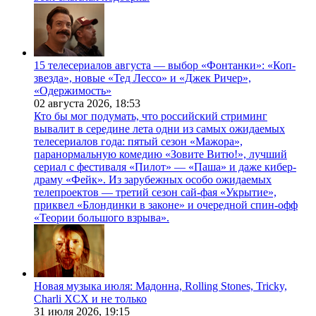
15 телесериалов августа — выбор «Фонтанки»: «Коп-
звезда», новые «Тед Лессо» и «Джек Ричер»,
«Одержимость»
02 августа 2026,
18:53
Кто бы мог подумать, что российский стриминг
вывалит в середине лета одни из самых ожидаемых
телесериалов года: пятый сезон «Мажора»,
паранормальную комедию «Зовите Витю!», лучший
сериал с фестиваля «Пилот» — «Паша» и даже кибер-
драму «Фейк». Из зарубежных особо ожидаемых
телепроектов — третий сезон сай-фая «Укрытие»,
приквел «Блондинки в законе» и очередной спин-офф
«Теории большого взрыва».
Новая музыка июля: Мадонна, Rolling Stones, Tricky,
Charli XCX и не только
31 июля 2026,
19:15