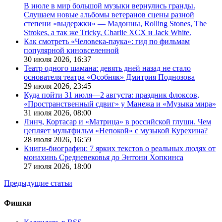
В июле в мир большой музыки вернулись гранды.
Слушаем новые альбомы ветеранов сцены разной
степени «выдержки» — Мадонны, Rolling Stones, The
Strokes, а так же Tricky, Charlie XCX и Jack White.
Как смотреть «Человека-паука»: гид по фильмам
популярной киновселенной
30 июля 2026,
16:37
Театр одного шамана: девять дней назад не стало
основателя театра «Особняк» Дмитрия Поднозова
29 июля 2026,
23:45
Куда пойти 31 июля—2 августа: праздник флоксов,
«Пространственный сдвиг» у Манежа и «Музыка мира»
31 июля 2026,
08:00
Линч, Кортасар и «Матрица» в российской глуши. Чем
цепляет мультфильм «Непокой» с музыкой Курехина?
28 июля 2026,
16:59
Книги-биографии: 7 ярких текстов о реальных людях от
монахинь Средневековья до Энтони Хопкинса
27 июля 2026,
18:00
Предыдущие статьи
Фишки