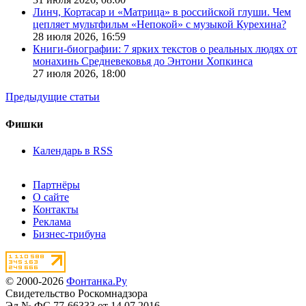
Линч, Кортасар и «Матрица» в российской глуши. Чем
цепляет мультфильм «Непокой» с музыкой Курехина?
28 июля 2026,
16:59
Книги-биографии: 7 ярких текстов о реальных людях от
монахинь Средневековья до Энтони Хопкинса
27 июля 2026,
18:00
Предыдущие статьи
Фишки
Календарь в RSS
Партнёры
О сайте
Контакты
Реклама
Бизнес-трибуна
© 2000-2026
Фонтанка.Ру
Свидетельство Роскомнадзора
Эл № ФС 77-66333 от 14.07.2016