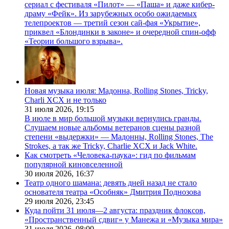
сериал с фестиваля «Пилот» — «Паша» и даже кибер-
драму «Фейк». Из зарубежных особо ожидаемых
телепроектов — третий сезон сай-фая «Укрытие»,
приквел «Блондинки в законе» и очередной спин-офф
«Теории большого взрыва».
Новая музыка июля: Мадонна, Rolling Stones, Tricky,
Charli XCX и не только
31 июля 2026,
19:15
В июле в мир большой музыки вернулись гранды.
Слушаем новые альбомы ветеранов сцены разной
степени «выдержки» — Мадонны, Rolling Stones, The
Strokes, а так же Tricky, Charlie XCX и Jack White.
Как смотреть «Человека-паука»: гид по фильмам
популярной киновселенной
30 июля 2026,
16:37
Театр одного шамана: девять дней назад не стало
основателя театра «Особняк» Дмитрия Поднозова
29 июля 2026,
23:45
Куда пойти 31 июля—2 августа: праздник флоксов,
«Пространственный сдвиг» у Манежа и «Музыка мира»
31 июля 2026,
08:00