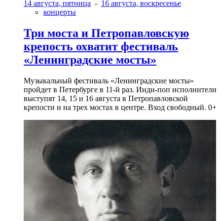
14 августа, пятница
-
16 августа, воскресенье
концерты
Три моста и Петропавловскую
крепость охватит фестиваль
«Ленинградские мосты»
Музыкальный фестиваль «Ленинградские мосты»
пройдет в Петербурге в 11-й раз. Инди-поп исполнители
выступят 14, 15 и 16 августа в Петропавловской
крепости и на трех мостах в центре. Вход свободный. 0+