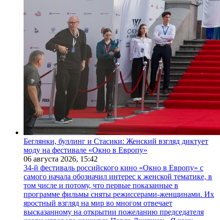
Беглянки, буллинг и Стасики: Женский взгляд диктует
моду на фестивале «Окно в Европу»
06 августа 2026,
15:42
34-й фестиваль российского кино «Окно в Европу» с
самого начала обозначил интерес к женской тематике, в
том числе и потому, что первые показанные в
программе фильмы сняты режиссерами-женщинами. Их
яростный взгляд на мир во многом отвечает
высказанному на открытии пожеланию председателя