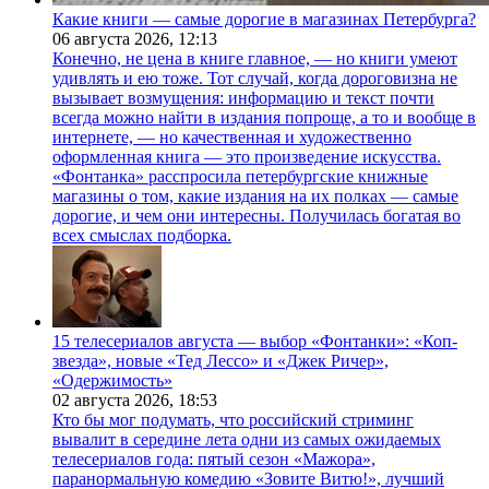
Какие книги — самые дорогие в магазинах Петербурга?
06 августа 2026,
12:13
Конечно, не цена в книге главное, — но книги умеют
удивлять и ею тоже. Тот случай, когда дороговизна не
вызывает возмущения: информацию и текст почти
всегда можно найти в издания попроще, а то и вообще в
интернете, — но качественная и художественно
оформленная книга — это произведение искусства.
«Фонтанка» расспросила петербургские книжные
магазины о том, какие издания на их полках — самые
дорогие, и чем они интересны. Получилась богатая во
всех смыслах подборка.
15 телесериалов августа — выбор «Фонтанки»: «Коп-
звезда», новые «Тед Лессо» и «Джек Ричер»,
«Одержимость»
02 августа 2026,
18:53
Кто бы мог подумать, что российский стриминг
вывалит в середине лета одни из самых ожидаемых
телесериалов года: пятый сезон «Мажора»,
паранормальную комедию «Зовите Витю!», лучший