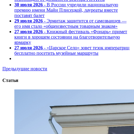
30 июля 2026
- В России учредили национальную
премию имени Майи Плисецкой, лауреаты вместе
поставят балет
29 июля 2026
- Эрмитаж защитится от самозванцев —
его имя стало «общеизвестным товарным знаком»
27 июля 2026
- Книжный фестиваль «Фонарь» примет
книги в хорошем состоянии на благотворительную
ярмарку
27 июля 2026
- «Царское Село» зовет тезок императриц
бесплатно посетить музейные маршруты
Предыдущие новости
Статьи