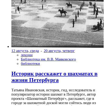
12 августа, среда
-
20 августа, четверг
лекции
Библиотека им. В.В. Маяковского
библиотеки
Историк расскажет о шахматах в
жизни Петербурга
Татьяна Ивановская, историк, гид, исследователь и
популяризатор истории шахмат в Петербурге, автор
проекта «Шахматный Петербург», расскажет, где в
городе за шахматной доской могли сойтись люди из