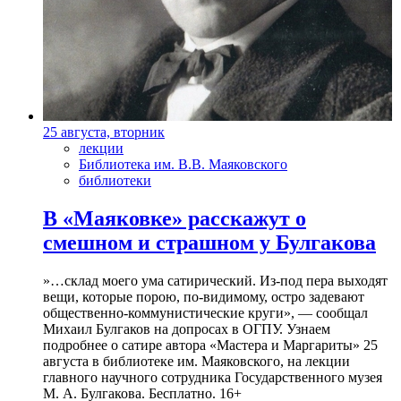
25 августа, вторник
лекции
Библиотека им. В.В. Маяковского
библиотеки
В «Маяковке» расскажут о
смешном и страшном у Булгакова
»…склад моего ума сатирический. Из-под пера выходят
вещи, которые порою, по-видимому, остро задевают
общественно-коммунистические круги», — сообщал
Михаил Булгаков на допросах в ОГПУ. Узнаем
подробнее о сатире автора «Мастера и Маргариты» 25
августа в библиотеке им. Маяковского, на лекции
главного научного сотрудника Государственного музея
М. А. Булгакова. Бесплатно. 16+