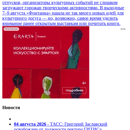
отпусков, организаторы культурных событий не слишком
загружают горожан творческими активностями. В выходные
7–9 августа «Фонтанка» нашла не так много новых идей для
культурного досуга — но, возможно, самое время уделить
внимание ранее открытым выставкам или почитать книги.
РЕКЛАМА
Новости
04 августа 2026
- ТАСС: Григорий Заславский
освобожден от должности ректора ГИТИСа