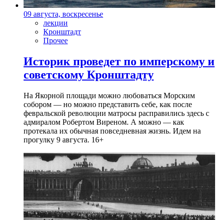
09 августа, воскресенье
лекции
Кронштадт
Прочее
Историк проведет по имперскому и
советскому Кронштадту
На Якорной площади можно любоваться Морским
собором — но можно представить себе, как после
февральской революции матросы расправились здесь с
адмиралом Робертом Виреном. А можно — как
протекала их обычная повседневная жизнь. Идем на
прогулку 9 августа. 16+