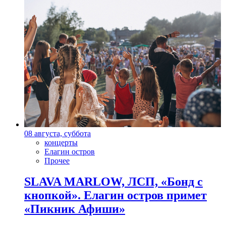
08 августа, суббота
концерты
Елагин остров
Прочее
SLAVA MARLOW, ЛСП, «Бонд с
кнопкой». Елагин остров примет
«Пикник Афиши»