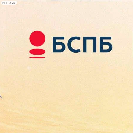
РЕКЛАМА
Афиша Plus
#телегид
Фонтанка.ру
Сегодня:
2026.08.07
16:43
Афиша Plus
кино
спектакли
выставки
концерты
лекции
книги
афиша плюс
новости
+