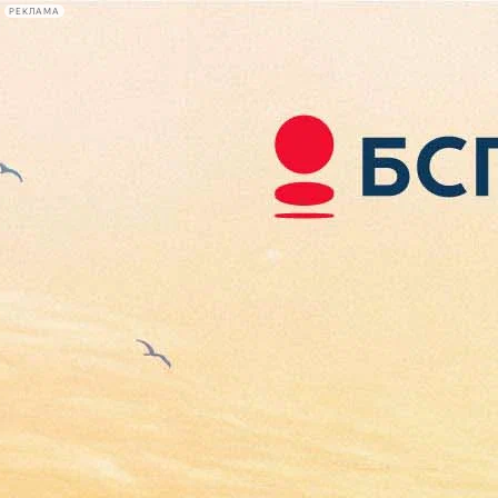
РЕКЛАМА
Афиша Plus
#телегид
Фонтанка.ру
Сегодня:
2026.08.07
05:36
Афиша Plus
кино
спектакли
выставки
концерты
лекции
книги
афиша плюс
новости
+