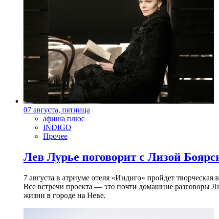
07 августа, пятница
афиша плюс
INDIGO
Прочее
Лев Лурье поговорит с Лизой Боярск
7 августа в атриуме отеля «Индиго» пройдет творческая 
Все встречи проекта — это почти домашние разговоры Л
жизни в городе на Неве.