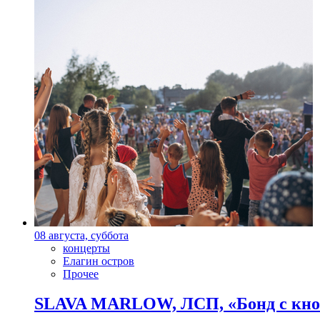
08 августа, суббота
концерты
Елагин остров
Прочее
SLAVA MARLOW, ЛСП, «Бонд с кноп