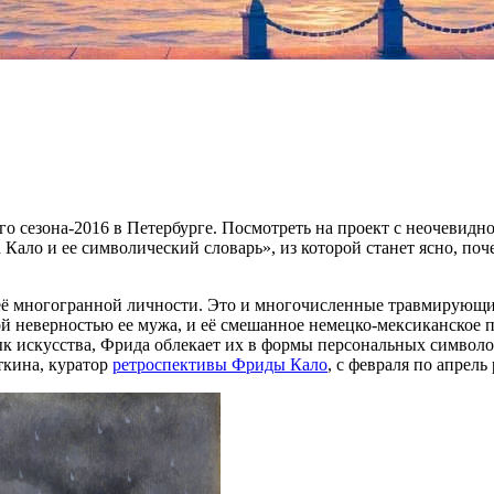
о сезона-2016 в Петербурге. Посмотреть на проект с неочевидн
Кало и ее символический словарь», из которой станет ясно, по
её многогранной личности. Это и многочисленные травмирующие
кой неверностью ее мужа, и её смешанное немецко-мексиканское 
ык искусства, Фрида облекает их в формы персональных символов
ткина, куратор
ретроспективы Фриды Кало
, с февраля по апрел