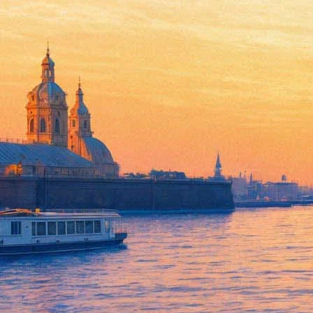
В музее Фаберже расскажут о
12 марта 2016, суббота
,
19.00
Версия для печати