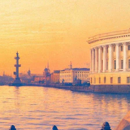
ы Кало