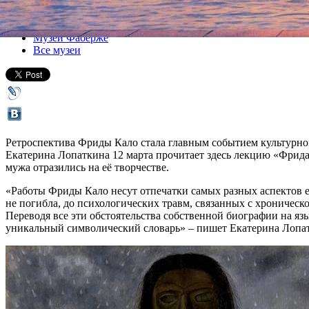
Все лекции
Музей Фаберже
Все музеи
Ретроспектива Фриды Кало стала главным событием культурног
Екатерина Лопаткина 12 марта прочитает здесь лекцию «Фрида 
мужа отразились на её творчестве.
«Работы Фриды Кало несут отпечатки самых разных аспектов 
не погибла, до психологических травм, связанных с хроничес
Переводя все эти обстоятельства собственной биографии на яз
уникальный символический словарь» – пишет Екатерина Лопа