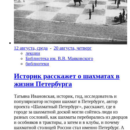
12 августа, среда
-
20 августа, четверг
лекции
Библиотека им. В.В. Маяковского
библиотеки
Историк расскажет о шахматах в
жизни Петербурга
Татьяна Ивановская, историк, гид, исследователь и
популяризатор истории шахмат в Петербурге, автор
проекта «Шахматный Петербург», расскажет, где в
городе за шахматной доской могли сойтись люди из
разных сословий, как шахматы перебирались из дворцов
и особняков в трактиры, а затем и в клубы, и почему
шахматной столицей России стал именно Петербург. А