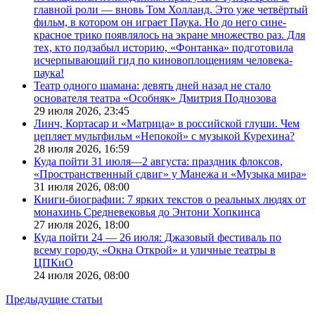
главной роли — вновь Том Холланд. Это уже четвёртый
фильм, в котором он играет Паука. Но до него сине-
красное трико появлялось на экране множество раз. Для
тех, кто подзабыл историю, «Фонтанка» подготовила
исчерпывающий гид по киновоплощениям человека-
паука!
Театр одного шамана: девять дней назад не стало
основателя театра «Особняк» Дмитрия Поднозова
29 июля 2026,
23:45
Линч, Кортасар и «Матрица» в российской глуши. Чем
цепляет мультфильм «Непокой» с музыкой Курехина?
28 июля 2026,
16:59
Куда пойти 31 июля—2 августа: праздник флоксов,
«Пространственный сдвиг» у Манежа и «Музыка мира»
31 июля 2026,
08:00
Книги-биографии: 7 ярких текстов о реальных людях от
монахинь Средневековья до Энтони Хопкинса
27 июля 2026,
18:00
Куда пойти 24 — 26 июля: Джазовый фестиваль по
всему городу, «Окна Открой» и уличные театры в
ЦПКиО
24 июля 2026,
08:00
Предыдущие статьи