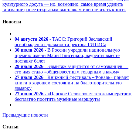
культурного досуга — но, возможно, самое время уделить
внимание ранее открытым выставкам или почитать книги.
Новости
04 августа 2026
- ТАСС: Григорий Заславский
освобожден от должности ректора ГИТИСа
30 июля 2026
- В России учредили национальную
премию имени Майи Плисецкой, лауреаты вместе
поставят балет
29 июля 2026
- Эрмитаж защитится от самозванцев —
его имя стало «общеизвестным товарным знаком»
27 июля 2026
- Книжный фестиваль «Фонарь» примет
книги в хорошем состоянии на благотворительную
ярмарку
27 июля 2026
- «Царское Село» зовет тезок императриц
бесплатно посетить музейные маршруты
Предыдущие новости
Статьи