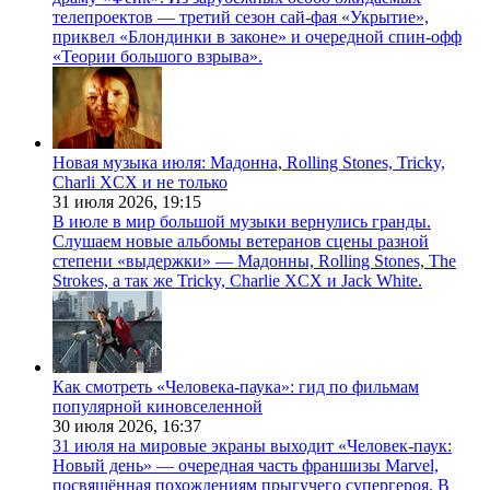
телепроектов — третий сезон сай-фая «Укрытие»,
приквел «Блондинки в законе» и очередной спин-офф
«Теории большого взрыва».
Новая музыка июля: Мадонна, Rolling Stones, Tricky,
Charli XCX и не только
31 июля 2026,
19:15
В июле в мир большой музыки вернулись гранды.
Слушаем новые альбомы ветеранов сцены разной
степени «выдержки» — Мадонны, Rolling Stones, The
Strokes, а так же Tricky, Charlie XCX и Jack White.
Как смотреть «Человека-паука»: гид по фильмам
популярной киновселенной
30 июля 2026,
16:37
31 июля на мировые экраны выходит «Человек-паук:
Новый день» — очередная часть франшизы Marvel,
посвящённая похождениям прыгучего супергероя. В