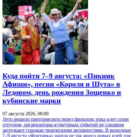
Куда пойти 7–9 августа: «Пикник
Афиши», песни «Короля и Шута» в
Ледовом, день рождения Зощенко и
кубинские марки
07 августа 2026, 08:00
Лето решило притормозить перед финалом: пока идет сезон
отпусков, организаторы культурных событий не слишком
загружают горожан творческими активностями. В выходные
7–9 августа «Фонтанка» нашла не так много новых идей для