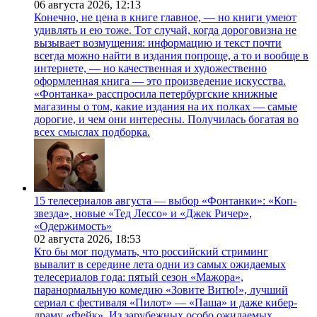
06 августа 2026,
12:13
Конечно, не цена в книге главное, — но книги умеют
удивлять и ею тоже. Тот случай, когда дороговизна не
вызывает возмущения: информацию и текст почти
всегда можно найти в издания попроще, а то и вообще в
интернете, — но качественная и художественно
оформленная книга — это произведение искусства.
«Фонтанка» расспросила петербургские книжные
магазины о том, какие издания на их полках — самые
дорогие, и чем они интересны. Получилась богатая во
всех смыслах подборка.
15 телесериалов августа — выбор «Фонтанки»: «Коп-
звезда», новые «Тед Лессо» и «Джек Ричер»,
«Одержимость»
02 августа 2026,
18:53
Кто бы мог подумать, что российский стриминг
вывалит в середине лета одни из самых ожидаемых
телесериалов года: пятый сезон «Мажора»,
паранормальную комедию «Зовите Витю!», лучший
сериал с фестиваля «Пилот» — «Паша» и даже кибер-
драму «Фейк». Из зарубежных особо ожидаемых