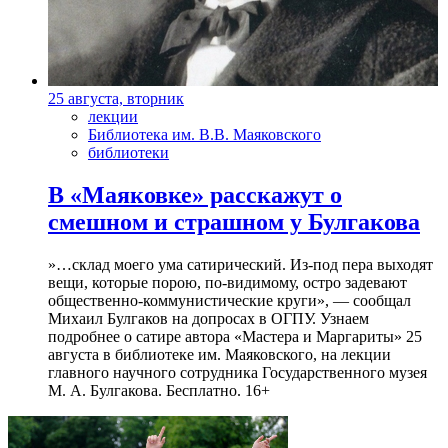
25 августа, вторник
лекции
Библиотека им. В.В. Маяковского
библиотеки
В «Маяковке» расскажут о
смешном и страшном у Булгакова
»…склад моего ума сатирический. Из-под пера выходят
вещи, которые порою, по-видимому, остро задевают
общественно-коммунистические круги», — сообщал
Михаил Булгаков на допросах в ОГПУ. Узнаем
подробнее о сатире автора «Мастера и Маргариты» 25
августа в библиотеке им. Маяковского, на лекции
главного научного сотрудника Государственного музея
М. А. Булгакова. Бесплатно. 16+