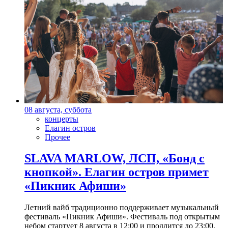
08 августа, суббота
концерты
Елагин остров
Прочее
SLAVA MARLOW, ЛСП, «Бонд с
кнопкой». Елагин остров примет
«Пикник Афиши»
Летний вайб традиционно поддерживает музыкальный
фестиваль «Пикник Афиши». Фестиваль под открытым
небом стартует 8 августа в 12:00 и продлится до 23:00.