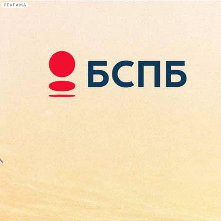
РЕКЛАМА
Афиша Plus
#телегид
Фонтанка.ру
Сегодня:
2026.08.07
13:02
Афиша Plus
кино
спектакли
выставки
концерты
лекции
книги
афиша плюс
новости
+