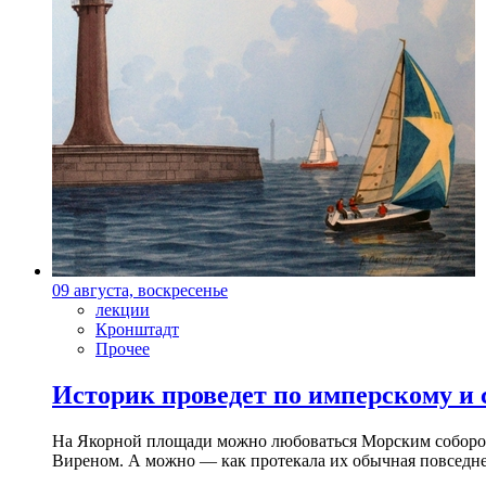
09 августа, воскресенье
лекции
Кронштадт
Прочее
Историк проведет по имперскому и
На Якорной площади можно любоваться Морским собором 
Виреном. А можно — как протекала их обычная повседнев