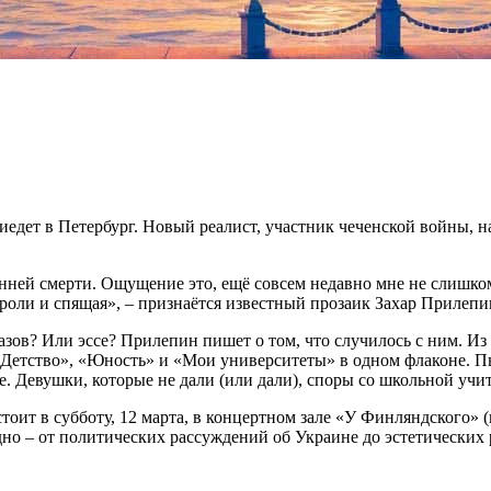
едет в Петербург. Новый реалист, участник чеченской войны, н
нней смерти. Ощущение это, ещё совсем недавно мне не слишко
й роли и спящая», – признаётся известный прозаик Захар Прилеп
зов? Или эссе? Прилепин пишет о том, что случилось с ним. Из
«Детство», «Юность» и «Мои университеты» в одном флаконе. П
. Девушки, которые не дали (или дали), споры со школьной уч
стоит в субботу, 12 марта, в концертном зале «У Финляндского»
дно – от политических рассуждений об Украине до эстетических 