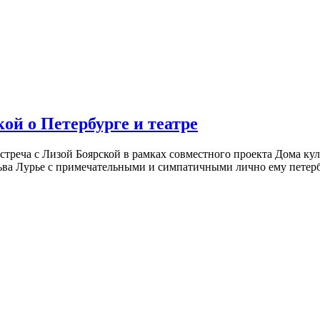
ой о Петербурге и театре
встреча с Лизой Боярской в рамках совместного проекта Дома к
ьва Лурье с примечательными и симпатичными лично ему петербу