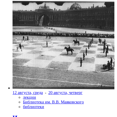
12 августа, среда
-
20 августа, четверг
лекции
Библиотека им. В.В. Маяковского
библиотеки