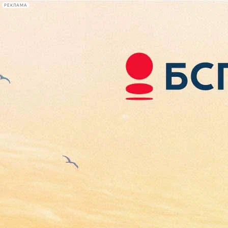
РЕКЛАМА
Афиша Plus
#телегид
Фонтанка.ру
Сегодня:
2026.08.07
02:47
Афиша Plus
кино
спектакли
выставки
концерты
лекции
книги
афиша плюс
новости
+