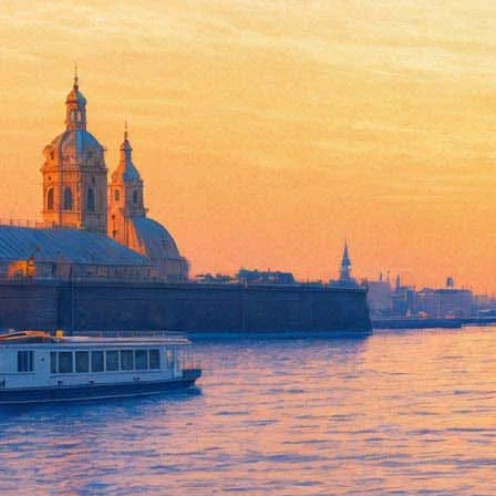
Захар Прилепин поговорит с 
12 марта 2016, суббота
,
19.00
Версия для печати