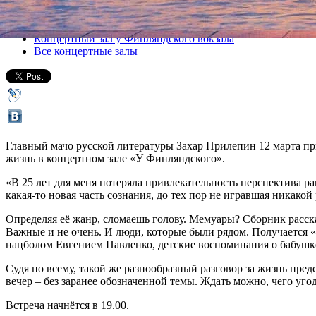
Все книги
Концертный зал у Финляндского вокзала
Все концертные залы
Главный мачо русской литературы Захар Прилепин 12 марта при
жизнь в концертном зале «У Финляндского».
«В 25 лет для меня потеряла привлекательность перспектива ра
какая-то новая часть сознания, до тех пор не игравшая никако
Определяя её жанр, сломаешь голову. Мемуары? Сборник расска
Важные и не очень. И люди, которые были рядом. Получается 
нацболом Евгением Павленко, детские воспоминания о бабушке
Судя по всему, такой же разнообразный разговор за жизнь пред
вечер – без заранее обозначенной темы. Ждать можно, чего уго
Встреча начнётся в 19.00.