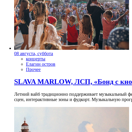
08 августа, суббота
концерты
Елагин остров
Прочее
SLAVA MARLOW, ЛСП, «Бонд с кноп
Летний вайб традиционно поддерживает музыкальный фест
сцен, интерактивные зоны и фудкорт. Музыкальную прогр