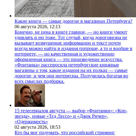
Какие книги — самые дорогие в магазинах Петербурга?
06 августа 2026,
12:13
Конечно, не цена в книге главное, — но книги умеют
удивлять и ею тоже. Тот случай, когда дороговизна не
вызывает возмущения: информацию и текст почти
всегда можно найти в издания попроще, а то и вообще в
интернете, — но качественная и художественно
оформленная книга — это произведение искусства.
«Фонтанка» расспросила петербургские книжные
магазины о том, какие издания на их полках — самые
дорогие, и чем они интересны. Получилась богатая во
всех смыслах подборка.
15 телесериалов августа — выбор «Фонтанки»: «Коп-
звезда», новые «Тед Лессо» и «Джек Ричер»,
«Одержимость»
02 августа 2026,
18:53
Кто бы мог подумать, что российский стриминг