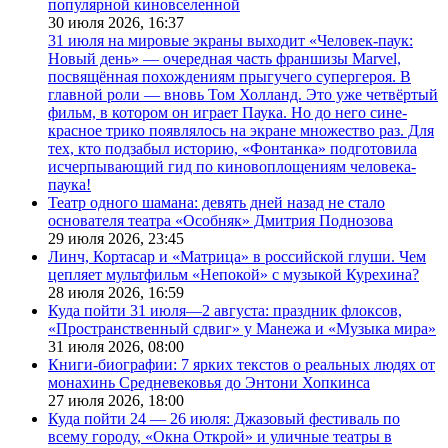
популярной киновселенной
30 июля 2026,
16:37
31 июля на мировые экраны выходит «Человек-паук:
Новый день» — очередная часть франшизы Marvel,
посвящённая похождениям прыгучего супергероя. В
главной роли — вновь Том Холланд. Это уже четвёртый
фильм, в котором он играет Паука. Но до него сине-
красное трико появлялось на экране множество раз. Для
тех, кто подзабыл историю, «Фонтанка» подготовила
исчерпывающий гид по киновоплощениям человека-
паука!
Театр одного шамана: девять дней назад не стало
основателя театра «Особняк» Дмитрия Поднозова
29 июля 2026,
23:45
Линч, Кортасар и «Матрица» в российской глуши. Чем
цепляет мультфильм «Непокой» с музыкой Курехина?
28 июля 2026,
16:59
Куда пойти 31 июля—2 августа: праздник флоксов,
«Пространственный сдвиг» у Манежа и «Музыка мира»
31 июля 2026,
08:00
Книги-биографии: 7 ярких текстов о реальных людях от
монахинь Средневековья до Энтони Хопкинса
27 июля 2026,
18:00
Куда пойти 24 — 26 июля: Джазовый фестиваль по
всему городу, «Окна Открой» и уличные театры в