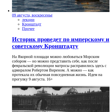
09 августа, воскресенье
лекции
Кронштадт
Прочее
Историк проведет по имперскому и
советскому Кронштадту
На Якорной площади можно любоваться Морским
собором — но можно представить себе, как после
февральской революции матросы расправились здесь с
адмиралом Робертом Виреном. А можно — как
протекала их обычная повседневная жизнь. Идем на
прогулку 9 августа. 16+