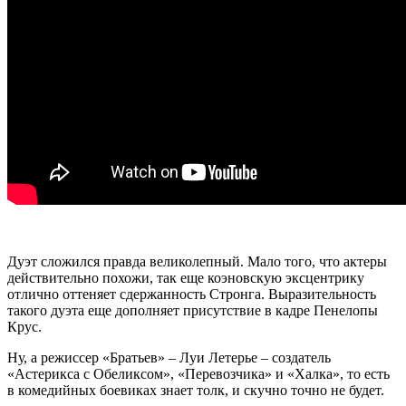
Дуэт сложился правда великолепный. Мало того, что актеры
действительно похожи, так еще коэновскую эксцентрику
отлично оттеняет сдержанность Стронга. Выразительность
такого дуэта еще дополняет присутствие в кадре Пенелопы
Крус.
Ну, а режиссер «Братьев» – Луи Летерье – создатель
«Астерикса с Обеликсом», «Перевозчика» и «Халка», то есть
в комедийных боевиках знает толк, и скучно точно не будет.