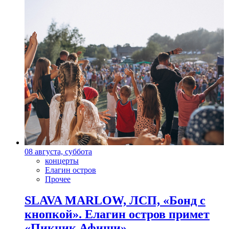
08 августа, суббота
концерты
Елагин остров
Прочее
SLAVA MARLOW, ЛСП, «Бонд с
кнопкой». Елагин остров примет
«Пикник Афиши»