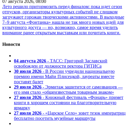
07 августа 2026, 08:00
Лето решило притормозить перед финалом: пока идет сезон
отпусков, организаторы культурных событий не слишком
загружают горожан творческими активностями. В выходные
7–9 августа «Фонтанка» нашла не так много новых идей для
культурного досуга — но, возможно, самое время уделить
внимание ранее открытым выставкам или почитать книги.
Новости
04 августа 2026
- ТАСС: Григорий Заславский
освобожден от должности ректора ГИТИСа
30 июля 2026
- В России учредили национальную
премию имени Майи Плисецкой, лауреаты вместе
поставят балет
29 июля 2026
- Эрмитаж защитится от самозванцев —
его имя стало «общеизвестным товарным знаком»
27 июля 2026
- Книжный фестиваль «Фонарь» примет
книги в хорошем состоянии на благотворительную
ярмарку
27 июля 2026
- «Царское Село» зовет тезок императриц
бесплатно посетить музейные маршруты