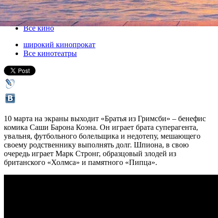
10 марта 2016, четверг
-
23 марта 2016, среда
Версия для печати
Все кино
широкий кинопрокат
Все кинотеатры
10 марта на экраны выходит «Братья из Гримсби» – бенефис
комика Саши Барона Коэна. Он играет брата суперагента,
увальня, футбольного болельщика и недотепу, мешающего
своему родственнику выполнять долг. Шпиона, в свою
очередь играет Марк Стронг, образцовый злодей из
британского «Холмса» и памятного «Пипца».