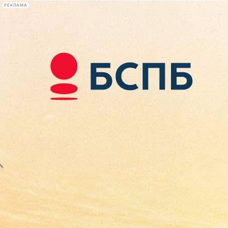
РЕКЛАМА
Афиша Plus
#телегид
Фонтанка.ру
Сегодня:
2026.08.07
08:58
Афиша Plus
кино
спектакли
выставки
концерты
лекции
книги
афиша плюс
новости
+