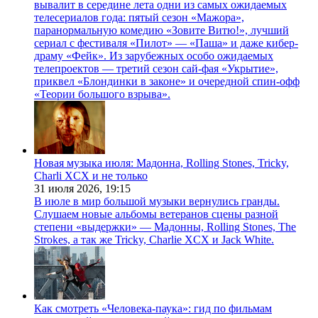
вывалит в середине лета одни из самых ожидаемых
телесериалов года: пятый сезон «Мажора»,
паранормальную комедию «Зовите Витю!», лучший
сериал с фестиваля «Пилот» — «Паша» и даже кибер-
драму «Фейк». Из зарубежных особо ожидаемых
телепроектов — третий сезон сай-фая «Укрытие»,
приквел «Блондинки в законе» и очередной спин-офф
«Теории большого взрыва».
Новая музыка июля: Мадонна, Rolling Stones, Tricky,
Charli XCX и не только
31 июля 2026,
19:15
В июле в мир большой музыки вернулись гранды.
Слушаем новые альбомы ветеранов сцены разной
степени «выдержки» — Мадонны, Rolling Stones, The
Strokes, а так же Tricky, Charlie XCX и Jack White.
Как смотреть «Человека-паука»: гид по фильмам