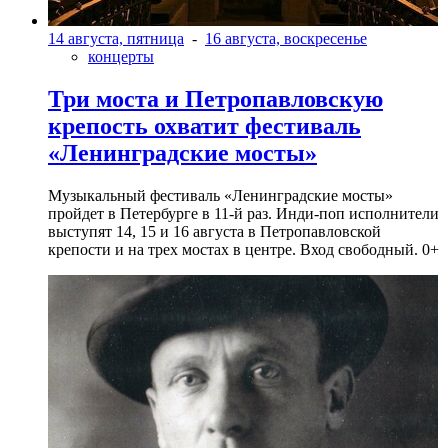
14 августа, пятница
-
16 августа, воскресенье
концерты
Три моста и Петропавловскую
крепость охватит фестиваль
«Ленинградские мосты»
Музыкальный фестиваль «Ленинградские мосты»
пройдет в Петербурге в 11-й раз. Инди-поп исполнители
выступят 14, 15 и 16 августа в Петропавловской
крепости и на трех мостах в центре. Вход свободный. 0+