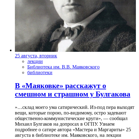
25 августа, вторник
лекции
Библиотека им. В.В. Маяковского
библиотеки
В «Маяковке» расскажут о
смешном и страшном у Булгакова
»…склад моего ума сатирический. Из-под пера выходят
вещи, которые порою, по-видимому, остро задевают
общественно-коммунистические круги», — сообщал
Михаил Булгаков на допросах в ОГПУ. Узнаем
подробнее о сатире автора «Мастера и Маргариты» 25
августа в библиотеке им. Маяковского, на лекции