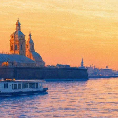
В Русском музее покажут раз
17 марта 2016, четверг
,
16.00
-
09 июня 2016, четверг
Версия для печати