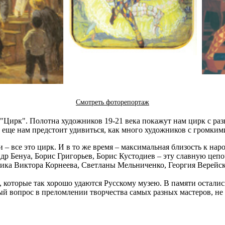
Смотреть фоторепортаж
а "Цирк". Полотна художников 19-21 века покажут нам цирк с ра
А еще нам предстоит удивиться, как много художников с громким
– все это цирк. И в то же время – максимальная близость к на
р Бенуа, Борис Григорьев, Борис Кустодиев – эту славную цеп
ика Виктора Корнеева, Светланы Мельниченко, Георгия Верейск
которые так хорошо удаются Русскому музею. В памяти остались
ый вопрос в преломлении творчества самых разных мастеров, не 