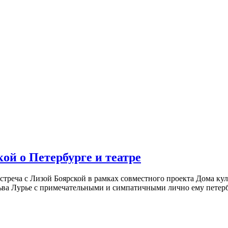
ой о Петербурге и театре
встреча с Лизой Боярской в рамках совместного проекта Дома к
ьва Лурье с примечательными и симпатичными лично ему петербу