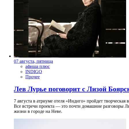
07 августа, пятница
афиша плюс
INDIGO
Прочее
Лев Лурье поговорит с Лизой Боярск
7 августа в атриуме отеля «Индиго» пройдет творческая 
Все встречи проекта — это почти домашние разговоры Л
жизни в городе на Неве.