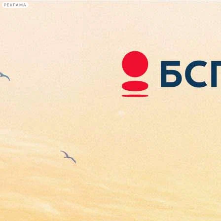
РЕКЛАМА
Афиша Plus
#телегид
Фонтанка.ру
Сегодня:
2026.08.07
00:47
Афиша Plus
кино
спектакли
выставки
концерты
лекции
книги
афиша плюс
новости
+