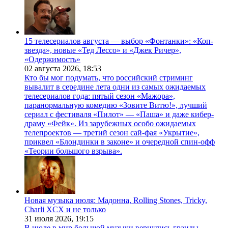
15 телесериалов августа — выбор «Фонтанки»: «Коп-
звезда», новые «Тед Лессо» и «Джек Ричер»,
«Одержимость»
02 августа 2026,
18:53
Кто бы мог подумать, что российский стриминг
вывалит в середине лета одни из самых ожидаемых
телесериалов года: пятый сезон «Мажора»,
паранормальную комедию «Зовите Витю!», лучший
сериал с фестиваля «Пилот» — «Паша» и даже кибер-
драму «Фейк». Из зарубежных особо ожидаемых
телепроектов — третий сезон сай-фая «Укрытие»,
приквел «Блондинки в законе» и очередной спин-офф
«Теории большого взрыва».
Новая музыка июля: Мадонна, Rolling Stones, Tricky,
Charli XCX и не только
31 июля 2026,
19:15
В июле в мир большой музыки вернулись гранды.