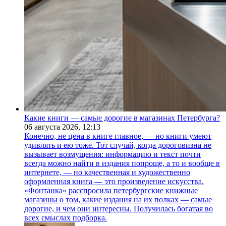
Какие книги — самые дорогие в магазинах Петербурга?
06 августа 2026,
12:13
Конечно, не цена в книге главное, — но книги умеют
удивлять и ею тоже. Тот случай, когда дороговизна не
вызывает возмущения: информацию и текст почти
всегда можно найти в издания попроще, а то и вообще в
интернете, — но качественная и художественно
оформленная книга — это произведение искусства.
«Фонтанка» расспросила петербургские книжные
магазины о том, какие издания на их полках — самые
дорогие, и чем они интересны. Получилась богатая во
всех смыслах подборка.