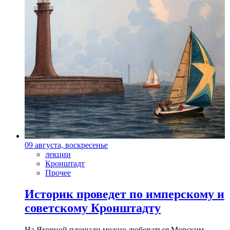
09 августа, воскресенье
лекции
Кронштадт
Прочее
Историк проведет по имперскому и
советскому Кронштадту
На Якорной площади можно любоваться Морским