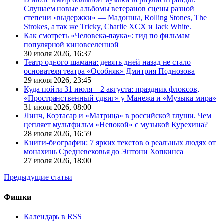
Слушаем новые альбомы ветеранов сцены разной
степени «выдержки» — Мадонны, Rolling Stones, The
Strokes, а так же Tricky, Charlie XCX и Jack White.
Как смотреть «Человека-паука»: гид по фильмам
популярной киновселенной
30 июля 2026,
16:37
Театр одного шамана: девять дней назад не стало
основателя театра «Особняк» Дмитрия Поднозова
29 июля 2026,
23:45
Куда пойти 31 июля—2 августа: праздник флоксов,
«Пространственный сдвиг» у Манежа и «Музыка мира»
31 июля 2026,
08:00
Линч, Кортасар и «Матрица» в российской глуши. Чем
цепляет мультфильм «Непокой» с музыкой Курехина?
28 июля 2026,
16:59
Книги-биографии: 7 ярких текстов о реальных людях от
монахинь Средневековья до Энтони Хопкинса
27 июля 2026,
18:00
Предыдущие статьи
Фишки
Календарь в RSS