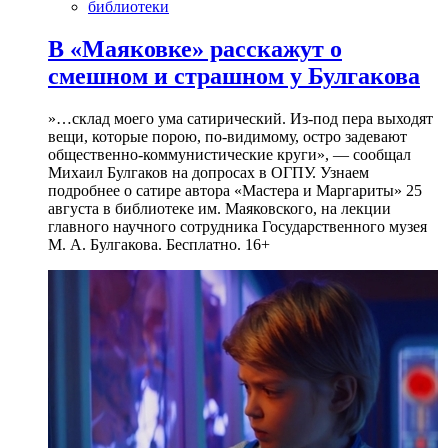
библиотеки
В «Маяковке» расскажут о
смешном и страшном у Булгакова
»…склад моего ума сатирический. Из-под пера выходят
вещи, которые порою, по-видимому, остро задевают
общественно-коммунистические круги», — сообщал
Михаил Булгаков на допросах в ОГПУ. Узнаем
подробнее о сатире автора «Мастера и Маргариты» 25
августа в библиотеке им. Маяковского, на лекции
главного научного сотрудника Государственного музея
М. А. Булгакова. Бесплатно. 16+