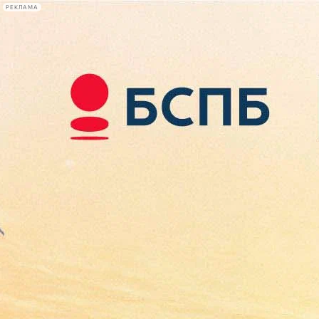
РЕКЛАМА
Афиша Plus
#телегид
Фонтанка.ру
Сегодня:
2026.08.08
11:34
Афиша Plus
кино
спектакли
выставки
концерты
лекции
книги
афиша плюс
новости
+