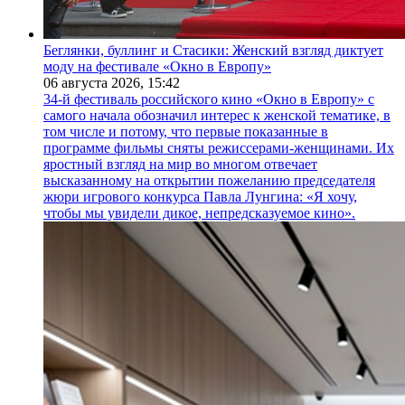
Беглянки, буллинг и Стасики: Женский взгляд диктует
моду на фестивале «Окно в Европу»
06 августа 2026,
15:42
34-й фестиваль российского кино «Окно в Европу» с
самого начала обозначил интерес к женской тематике, в
том числе и потому, что первые показанные в
программе фильмы сняты режиссерами-женщинами. Их
яростный взгляд на мир во многом отвечает
высказанному на открытии пожеланию председателя
жюри игрового конкурса Павла Лунгина: «Я хочу,
чтобы мы увидели дикое, непредсказуемое кино».