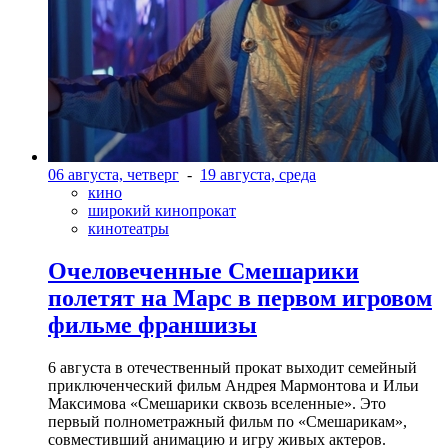
06 августа, четверг
-
19 августа, среда
кино
широкий кинопрокат
кинотеатры
Очеловеченные Смешарики
полетят на Марс в первом игровом
фильме франшизы
6 августа в отечественный прокат выходит семейный
приключенческий фильм Андрея Мармонтова и Ильи
Максимова «Смешарики сквозь вселенные». Это
первый полнометражный фильм по «Смешарикам»,
совместивший анимацию и игру живых актеров.