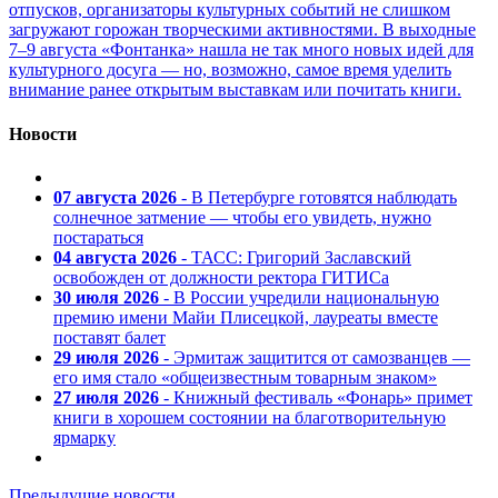
отпусков, организаторы культурных событий не слишком
загружают горожан творческими активностями. В выходные
7–9 августа «Фонтанка» нашла не так много новых идей для
культурного досуга — но, возможно, самое время уделить
внимание ранее открытым выставкам или почитать книги.
Новости
07 августа 2026
- В Петербурге готовятся наблюдать
солнечное затмение — чтобы его увидеть, нужно
постараться
04 августа 2026
- ТАСС: Григорий Заславский
освобожден от должности ректора ГИТИСа
30 июля 2026
- В России учредили национальную
премию имени Майи Плисецкой, лауреаты вместе
поставят балет
29 июля 2026
- Эрмитаж защитится от самозванцев —
его имя стало «общеизвестным товарным знаком»
27 июля 2026
- Книжный фестиваль «Фонарь» примет
книги в хорошем состоянии на благотворительную
ярмарку
Предыдущие новости