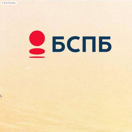
РЕКЛАМА
Афиша Plus
#телегид
Фонтанка.ру
Сегодня:
2026.08.08
02:56
Афиша Plus
кино
спектакли
выставки
концерты
лекции
книги
афиша плюс
новости
+