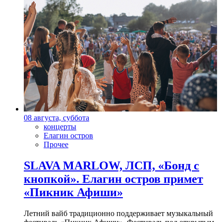
08 августа, суббота
концерты
Елагин остров
Прочее
SLAVA MARLOW, ЛСП, «Бонд с
кнопкой». Елагин остров примет
«Пикник Афиши»
Летний вайб традиционно поддерживает музыкальный