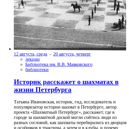
12 августа, среда
-
20 августа, четверг
лекции
Библиотека им. В.В. Маяковского
библиотеки
Историк расскажет о шахматах в
жизни Петербурга
Татьяна Ивановская, историк, гид, исследователь и
популяризатор истории шахмат в Петербурге, автор
проекта «Шахматный Петербург», расскажет, где в
городе за шахматной доской могли сойтись люди из
разных сословий, как шахматы перебирались из дворцов
и особняков в трактиры, а затем и в клубы, и почему