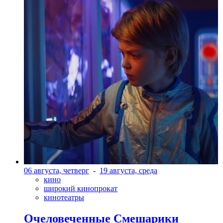
06 августа, четверг
-
19 августа, среда
кино
широкий кинопрокат
кинотеатры
Очеловеченные Смешарики