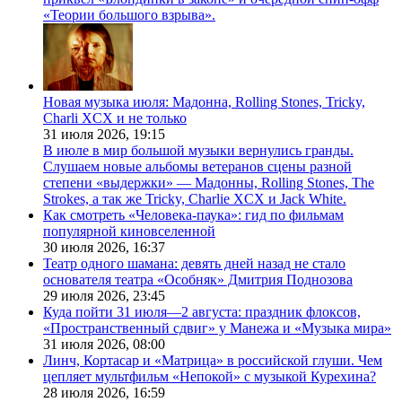
«Теории большого взрыва».
Новая музыка июля: Мадонна, Rolling Stones, Tricky,
Charli XCX и не только
31 июля 2026,
19:15
В июле в мир большой музыки вернулись гранды.
Слушаем новые альбомы ветеранов сцены разной
степени «выдержки» — Мадонны, Rolling Stones, The
Strokes, а так же Tricky, Charlie XCX и Jack White.
Как смотреть «Человека-паука»: гид по фильмам
популярной киновселенной
30 июля 2026,
16:37
Театр одного шамана: девять дней назад не стало
основателя театра «Особняк» Дмитрия Поднозова
29 июля 2026,
23:45
Куда пойти 31 июля—2 августа: праздник флоксов,
«Пространственный сдвиг» у Манежа и «Музыка мира»
31 июля 2026,
08:00
Линч, Кортасар и «Матрица» в российской глуши. Чем
цепляет мультфильм «Непокой» с музыкой Курехина?
28 июля 2026,
16:59