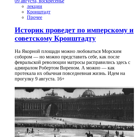
09 августа, воскресенье
лекции
Кронштадт
Прочее
Историк проведет по имперскому и
советскому Кронштадту
На Якорной площади можно любоваться Морским
собором — но можно представить себе, как после
февральской революции матросы расправились здесь с
адмиралом Робертом Виреном. А можно — как
протекала их обычная повседневная жизнь. Идем на
прогулку 9 августа. 16+