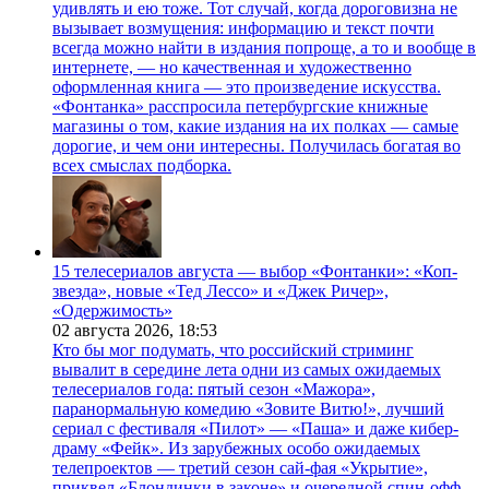
удивлять и ею тоже. Тот случай, когда дороговизна не
вызывает возмущения: информацию и текст почти
всегда можно найти в издания попроще, а то и вообще в
интернете, — но качественная и художественно
оформленная книга — это произведение искусства.
«Фонтанка» расспросила петербургские книжные
магазины о том, какие издания на их полках — самые
дорогие, и чем они интересны. Получилась богатая во
всех смыслах подборка.
15 телесериалов августа — выбор «Фонтанки»: «Коп-
звезда», новые «Тед Лессо» и «Джек Ричер»,
«Одержимость»
02 августа 2026,
18:53
Кто бы мог подумать, что российский стриминг
вывалит в середине лета одни из самых ожидаемых
телесериалов года: пятый сезон «Мажора»,
паранормальную комедию «Зовите Витю!», лучший
сериал с фестиваля «Пилот» — «Паша» и даже кибер-
драму «Фейк». Из зарубежных особо ожидаемых
телепроектов — третий сезон сай-фая «Укрытие»,
приквел «Блондинки в законе» и очередной спин-офф