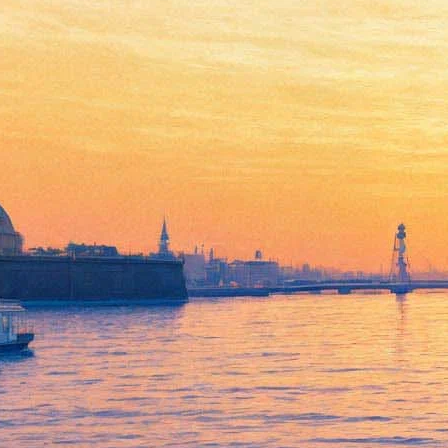
Фестиваль "Прорыв"
покажет "Кроличью нору" в
постановке Дениса