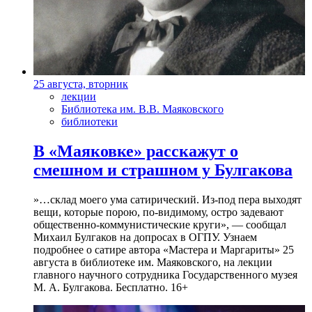
25 августа, вторник
лекции
Библиотека им. В.В. Маяковского
библиотеки
В «Маяковке» расскажут о
смешном и страшном у Булгакова
»…склад моего ума сатирический. Из-под пера выходят
вещи, которые порою, по-видимому, остро задевают
общественно-коммунистические круги», — сообщал
Михаил Булгаков на допросах в ОГПУ. Узнаем
подробнее о сатире автора «Мастера и Маргариты» 25
августа в библиотеке им. Маяковского, на лекции
главного научного сотрудника Государственного музея
М. А. Булгакова. Бесплатно. 16+