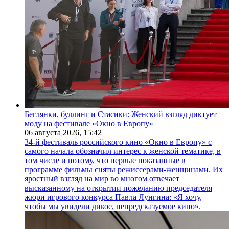
Беглянки, буллинг и Стасики: Женский взгляд диктует
моду на фестивале «Окно в Европу»
06 августа 2026,
15:42
34-й фестиваль российского кино «Окно в Европу» с
самого начала обозначил интерес к женской тематике, в
том числе и потому, что первые показанные в
программе фильмы сняты режиссерами-женщинами. Их
яростный взгляд на мир во многом отвечает
высказанному на открытии пожеланию председателя
жюри игрового конкурса Павла Лунгина: «Я хочу,
чтобы мы увидели дикое, непредсказуемое кино».