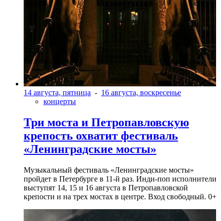
14 августа, пятница
-
16 августа, воскресенье
концерты
Три моста и Петропавловскую
крепость охватит фестиваль
«Ленинградские мосты»
Музыкальный фестиваль «Ленинградские мосты»
пройдет в Петербурге в 11-й раз. Инди-поп исполнители
выступят 14, 15 и 16 августа в Петропавловской
крепости и на трех мостах в центре. Вход свободный. 0+