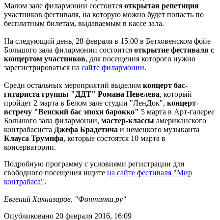
Малом зале филармонии состоится
открытая репетиция
участников фестиваля, на которую можно будет попасть по
бесплатным билетам, выдаваемым в кассе зала.
На следующий день, 28 февраля в 15.00 в Бетховенском фойе
Большого зала филармонии состоится
открытие фестиваля с
концертом участников
, для посещения которого нужно
зарегистрироваться на
сайте филармонии
.
Среди остальных мероприятий выделим
концерт бас-
гитариста группы "ДДТ" Романа Невелева
, который
пройдет 2 марта в Белом зале студии "ЛенДок",
концерт-
встречу "Венский бас эпохи барокко"
5 марта в Арт-галерее
Большого зала филармонии,
мастер-классы
американского
контрабасиста
Джефа Брадетича
и немецкого музыканта
Клауса Трумпфа
, которые состоятся 10 марта в
консерватории.
Подробную программу с условиями регистрации для
свободного посещения ищите
на сайте фестиваля "Мир
контрабаса"
.
Евгений Хакназаров, "Фонтанка.ру"
Опубликовано 20 февраля 2016, 16:09