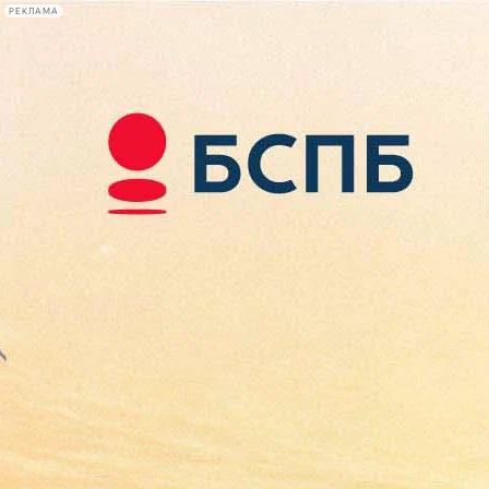
РЕКЛАМА
Афиша Plus
#телегид
Фонтанка.ру
Сегодня:
2026.08.08
00:06
Афиша Plus
кино
спектакли
выставки
концерты
лекции
книги
афиша плюс
новости
+