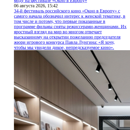
моду на фестивале «Окно в Европу»
06 августа 2026,
15:42
34-й фестиваль российского кино «Окно в Европу» с
самого начала обозначил интерес к женской тематике, в
том числе и потому, что первые показанные в
программе фильмы сняты режиссерами-женщинами. Их
яростный взгляд на мир во многом отвечает
высказанному на открытии пожеланию председателя
жюри игрового конкурса Павла Лунгина: «Я хочу,
чтобы мы увидели дикое, непредсказуемое кино».