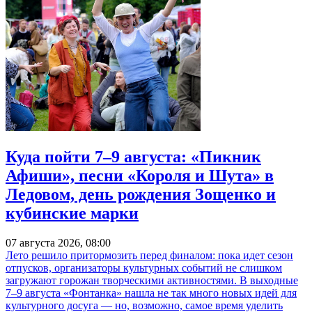
Куда пойти 7–9 августа: «Пикник
Афиши», песни «Короля и Шута» в
Ледовом, день рождения Зощенко и
кубинские марки
07 августа 2026, 08:00
Лето решило притормозить перед финалом: пока идет сезон
отпусков, организаторы культурных событий не слишком
загружают горожан творческими активностями. В выходные
7–9 августа «Фонтанка» нашла не так много новых идей для
культурного досуга — но, возможно, самое время уделить