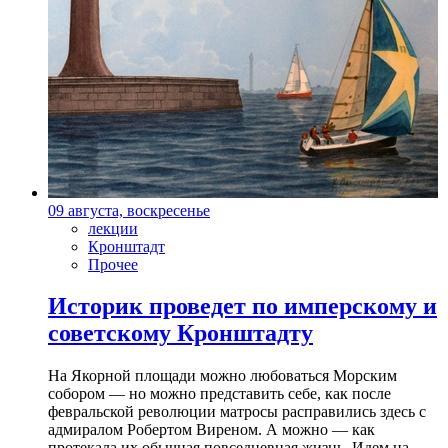
09 августа, воскресенье
лекции
Кронштадт
Прочее
Историк проведет по имперскому и
советскому Кронштадту
На Якорной площади можно любоваться Морским
собором — но можно представить себе, как после
февральской революции матросы расправились здесь с
адмиралом Робертом Виреном. А можно — как
протекала их обычная повседневная жизнь. Идем на