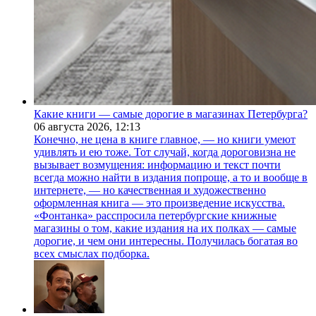
Какие книги — самые дорогие в магазинах Петербурга?
06 августа 2026,
12:13
Конечно, не цена в книге главное, — но книги умеют
удивлять и ею тоже. Тот случай, когда дороговизна не
вызывает возмущения: информацию и текст почти
всегда можно найти в издания попроще, а то и вообще в
интернете, — но качественная и художественно
оформленная книга — это произведение искусства.
«Фонтанка» расспросила петербургские книжные
магазины о том, какие издания на их полках — самые
дорогие, и чем они интересны. Получилась богатая во
всех смыслах подборка.