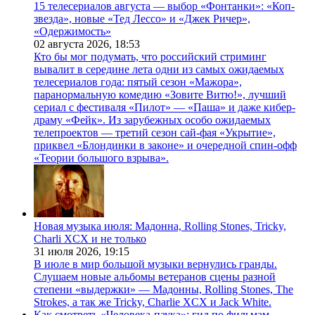
15 телесериалов августа — выбор «Фонтанки»: «Коп-
звезда», новые «Тед Лессо» и «Джек Ричер»,
«Одержимость»
02 августа 2026,
18:53
Кто бы мог подумать, что российский стриминг
вывалит в середине лета одни из самых ожидаемых
телесериалов года: пятый сезон «Мажора»,
паранормальную комедию «Зовите Витю!», лучший
сериал с фестиваля «Пилот» — «Паша» и даже кибер-
драму «Фейк». Из зарубежных особо ожидаемых
телепроектов — третий сезон сай-фая «Укрытие»,
приквел «Блондинки в законе» и очередной спин-офф
«Теории большого взрыва».
Новая музыка июля: Мадонна, Rolling Stones, Tricky,
Charli XCX и не только
31 июля 2026,
19:15
В июле в мир большой музыки вернулись гранды.
Слушаем новые альбомы ветеранов сцены разной
степени «выдержки» — Мадонны, Rolling Stones, The
Strokes, а так же Tricky, Charlie XCX и Jack White.
Как смотреть «Человека-паука»: гид по фильмам