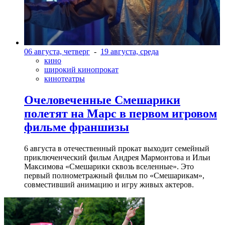
06 августа, четверг
-
19 августа, среда
кино
широкий кинопрокат
кинотеатры
Очеловеченные Смешарики
полетят на Марс в первом игровом
фильме франшизы
6 августа в отечественный прокат выходит семейный
приключенческий фильм Андрея Мармонтова и Ильи
Максимова «Смешарики сквозь вселенные». Это
первый полнометражный фильм по «Смешарикам»,
совместивший анимацию и игру живых актеров.