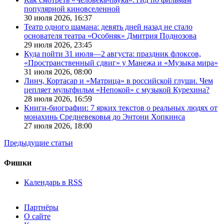
популярной киновселенной
30 июля 2026,
16:37
Театр одного шамана: девять дней назад не стало
основателя театра «Особняк» Дмитрия Поднозова
29 июля 2026,
23:45
Куда пойти 31 июля—2 августа: праздник флоксов,
«Пространственный сдвиг» у Манежа и «Музыка мира»
31 июля 2026,
08:00
Линч, Кортасар и «Матрица» в российской глуши. Чем
цепляет мультфильм «Непокой» с музыкой Курехина?
28 июля 2026,
16:59
Книги-биографии: 7 ярких текстов о реальных людях от
монахинь Средневековья до Энтони Хопкинса
27 июля 2026,
18:00
Предыдущие статьи
Фишки
Календарь в RSS
Партнёры
О сайте