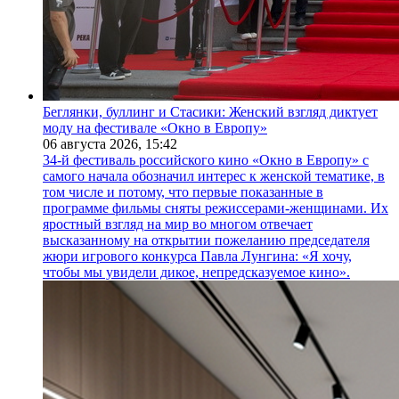
Беглянки, буллинг и Стасики: Женский взгляд диктует
моду на фестивале «Окно в Европу»
06 августа 2026,
15:42
34-й фестиваль российского кино «Окно в Европу» с
самого начала обозначил интерес к женской тематике, в
том числе и потому, что первые показанные в
программе фильмы сняты режиссерами-женщинами. Их
яростный взгляд на мир во многом отвечает
высказанному на открытии пожеланию председателя
жюри игрового конкурса Павла Лунгина: «Я хочу,
чтобы мы увидели дикое, непредсказуемое кино».