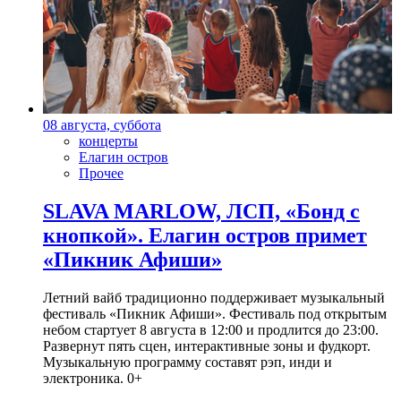
08 августа, суббота
концерты
Елагин остров
Прочее
SLAVA MARLOW, ЛСП, «Бонд с
кнопкой». Елагин остров примет
«Пикник Афиши»
Летний вайб традиционно поддерживает музыкальный
фестиваль «Пикник Афиши». Фестиваль под открытым
небом стартует 8 августа в 12:00 и продлится до 23:00.
Развернут пять сцен, интерактивные зоны и фудкорт.
Музыкальную программу составят рэп, инди и
электроника. 0+