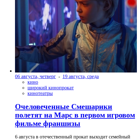
06 августа, четверг
-
19 августа, среда
кино
широкий кинопрокат
кинотеатры
Очеловеченные Смешарики
полетят на Марс в первом игровом
фильме франшизы
6 августа в отечественный прокат выходит семейный