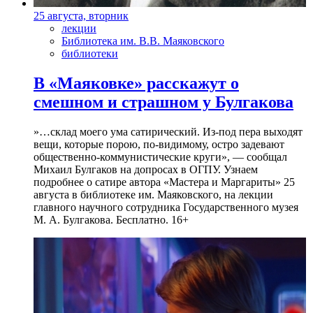
25 августа, вторник
лекции
Библиотека им. В.В. Маяковского
библиотеки
В «Маяковке» расскажут о
смешном и страшном у Булгакова
»…склад моего ума сатирический. Из-под пера выходят
вещи, которые порою, по-видимому, остро задевают
общественно-коммунистические круги», — сообщал
Михаил Булгаков на допросах в ОГПУ. Узнаем
подробнее о сатире автора «Мастера и Маргариты» 25
августа в библиотеке им. Маяковского, на лекции
главного научного сотрудника Государственного музея
М. А. Булгакова. Бесплатно. 16+