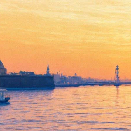
Академия Штиглица отметит
юбилей пятью выставками