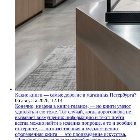
Какие книги — самые дорогие в магазинах Петербурга?
06 августа 2026,
12:13
Конечно, не цена в книге главное, — но книги умеют
удивлять и ею тоже. Тот случай, когда дороговизна не
вызывает возмущения: информацию и текст почти
всегда можно найти в издания попроще, а то и вообще в
интернете, — но качественная и художественно
оформленная книга — это произведение искусства.
«Фонтанка» расспросила петербургские книжные