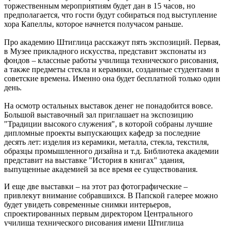
торжественным мероприятиям будет дан в 15 часов, но
предполагается, что гости будут собираться под выступление
хора Капеллы, которое начнется получасом раньше.
Про академию Штиглица расскажут пять экспозиций. Первая,
в Музее прикладного искусства, представит экспонаты из
фондов – классные работы училища технического рисования,
а также предметы стекла и керамики, созданные студентами в
советские времена. Именно она будет бесплатной только один
день.
На осмотр остальных выставок денег не понадобится вовсе.
Большой выставочный зал приглашает на экспозицию
"Традиции высокого служения", в которой собраны лучшие
дипломные проекты выпускающих кафедр за последние
десять лет: изделия из керамики, металла, стекла, текстиля,
образцы промышленного дизайна и т.д. Библиотека академии
представит на выставке "История в книгах" здания,
выпущенные академией за все время ее существования.
И еще две выставки – на этот раз фотографические –
привлекут внимание собравшихся. В Папской галерее можно
будет увидеть современные снимки интерьеров,
спроектированных первым директором Центрального
училища технического рисования имени Штиглица