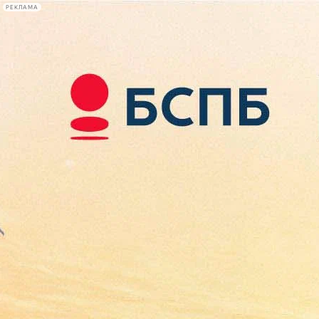
РЕКЛАМА
Афиша Plus
#телегид
Фонтанка.ру
Сегодня:
2026.08.08
00:19
Афиша Plus
кино
спектакли
выставки
концерты
лекции
книги
афиша плюс
новости
+