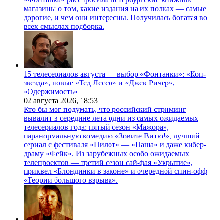
магазины о том, какие издания на их полках — самые
дорогие, и чем они интересны. Получилась богатая во
всех смыслах подборка.
15 телесериалов августа — выбор «Фонтанки»: «Коп-
звезда», новые «Тед Лессо» и «Джек Ричер»,
«Одержимость»
02 августа 2026,
18:53
Кто бы мог подумать, что российский стриминг
вывалит в середине лета одни из самых ожидаемых
телесериалов года: пятый сезон «Мажора»,
паранормальную комедию «Зовите Витю!», лучший
сериал с фестиваля «Пилот» — «Паша» и даже кибер-
драму «Фейк». Из зарубежных особо ожидаемых
телепроектов — третий сезон сай-фая «Укрытие»,
приквел «Блондинки в законе» и очередной спин-офф
«Теории большого взрыва».