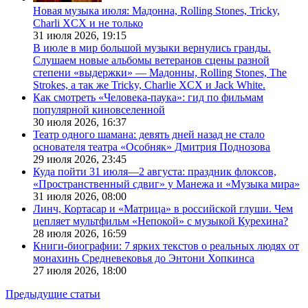
Новая музыка июля: Мадонна, Rolling Stones, Tricky,
Charli XCX и не только
31 июля 2026,
19:15
В июле в мир большой музыки вернулись гранды.
Слушаем новые альбомы ветеранов сцены разной
степени «выдержки» — Мадонны, Rolling Stones, The
Strokes, а так же Tricky, Charlie XCX и Jack White.
Как смотреть «Человека-паука»: гид по фильмам
популярной киновселенной
30 июля 2026,
16:37
Театр одного шамана: девять дней назад не стало
основателя театра «Особняк» Дмитрия Поднозова
29 июля 2026,
23:45
Куда пойти 31 июля—2 августа: праздник флоксов,
«Пространственный сдвиг» у Манежа и «Музыка мира»
31 июля 2026,
08:00
Линч, Кортасар и «Матрица» в российской глуши. Чем
цепляет мультфильм «Непокой» с музыкой Курехина?
28 июля 2026,
16:59
Книги-биографии: 7 ярких текстов о реальных людях от
монахинь Средневековья до Энтони Хопкинса
27 июля 2026,
18:00
Предыдущие статьи