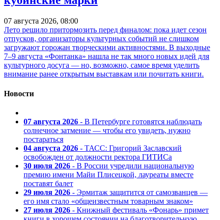
кубинские марки
07 августа 2026, 08:00
Лето решило притормозить перед финалом: пока идет сезон
отпусков, организаторы культурных событий не слишком
загружают горожан творческими активностями. В выходные
7–9 августа «Фонтанка» нашла не так много новых идей для
культурного досуга — но, возможно, самое время уделить
внимание ранее открытым выставкам или почитать книги.
Новости
07 августа 2026
- В Петербурге готовятся наблюдать
солнечное затмение — чтобы его увидеть, нужно
постараться
04 августа 2026
- ТАСС: Григорий Заславский
освобожден от должности ректора ГИТИСа
30 июля 2026
- В России учредили национальную
премию имени Майи Плисецкой, лауреаты вместе
поставят балет
29 июля 2026
- Эрмитаж защитится от самозванцев —
его имя стало «общеизвестным товарным знаком»
27 июля 2026
- Книжный фестиваль «Фонарь» примет
книги в хорошем состоянии на благотворительную