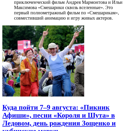
приключенческий фильм Андрея Мармонтова и Ильи
Максимова «Смешарики сквозь вселенные». Это
первый полнометражный фильм по «Смешарикам»,
совместивший анимацию и игру живых актеров.
Куда пойти 7–9 августа: «Пикник
Афиши», песни «Короля и Шута» в
Ледовом, день рождения Зощенко и