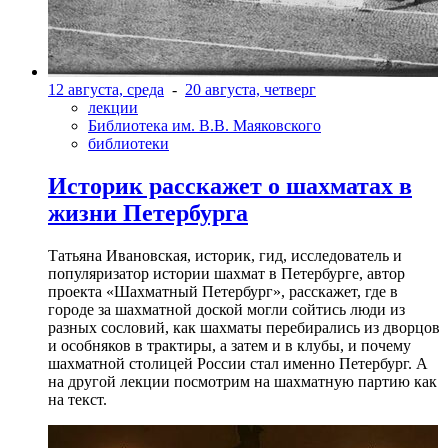
12 августа, среда
-
20 августа, четверг
лекции
Библиотека им. В.В. Маяковского
библиотеки
Историк расскажет о шахматах в
жизни Петербурга
Татьяна Ивановская, историк, гид, исследователь и
популяризатор истории шахмат в Петербурге, автор
проекта «Шахматный Петербург», расскажет, где в
городе за шахматной доской могли сойтись люди из
разных сословий, как шахматы перебирались из дворцов
и особняков в трактиры, а затем и в клубы, и почему
шахматной столицей России стал именно Петербург. А
на другой лекции посмотрим на шахматную партию как
на текст.