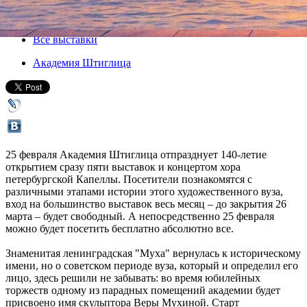
25 февраля 2016, четверг
,
14.30
-
25 марта 2016, пятница
Версия для печати
Все выставки
Академия Штиглица
25 февраля Академия Штиглица отпразднует 140-летие
открытием сразу пяти выставок и концертом хора
петербургской Капеллы. Посетители познакомятся с
различными этапами истории этого художественного вуза,
вход на большинство выставок весь месяц – до закрытия 26
марта – будет свободный. А непосредственно 25 февраля
можно будет посетить бесплатно абсолютно все.
Знаменитая ленинградская "Муха" вернулась к историческому
имени, но о советском периоде вуза, который и определил его
лицо, здесь решили не забывать: во время юбилейных
торжеств одному из парадных помещений академии будет
присвоено имя скульптора Веры Мухиной. Старт