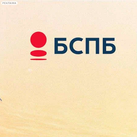
РЕКЛАМА
Афиша Plus
#телегид
Фонтанка.ру
Сегодня:
2026.08.09
01:58
Афиша Plus
кино
спектакли
выставки
концерты
лекции
книги
афиша плюс
новости
+