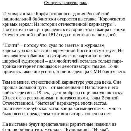
Смотреть фоторепортаж
21 января в зале Корфа основного здания Российской
национальной библиотеки откроется выставка "Королевство
кривых зеркал: Из истории отечественной карикатуры".
Посетители смогут проследить историю этого жанра с эпохи
Отечественной войны 1812 года и почти до наших дней.
"Почти" – потому что, судя по газетам и журналам,
карикатура как класс в современной России отсутствует. Не
появляются забавные и сатирические картинки перед
широкой аудиторией – для любителей осталась только пара-
тройка интернет-площадок и демотиваторы там же. То ли
приелось такое искусство, то ли владельцы СМИ боятся чего.
Тем не менее, отечественной карикатуре уже два века. Она
прошла большой путь – от высмеивания Наполеона и его
войск через весь 19 век, где приобрела социальную окраску.
20 век с его революциями и потрясениями, годы Великой
Отечественной, "бытовая" карикатура эпохи застоя,
политическое зубоскальство конца восьмидесятых – много
было всего, прежде чем этот вид сатиры сошел на нет.
На выставке будут представлены раритетные издания из
фондов библиотеки: журналы "Будильник", "Искра",