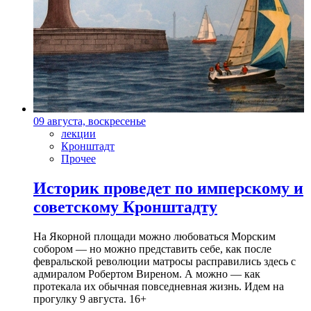
09 августа, воскресенье
лекции
Кронштадт
Прочее
Историк проведет по имперскому и
советскому Кронштадту
На Якорной площади можно любоваться Морским
собором — но можно представить себе, как после
февральской революции матросы расправились здесь с
адмиралом Робертом Виреном. А можно — как
протекала их обычная повседневная жизнь. Идем на
прогулку 9 августа. 16+