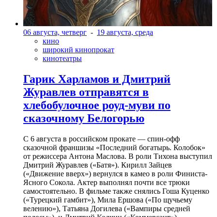
06 августа, четверг
-
19 августа, среда
кино
широкий кинопрокат
кинотеатры
Гарик Харламов и Дмитрий
Журавлев отправятся в
хлебобулочное роуд-муви по
сказочному Белогорью
С 6 августа в российском прокате — спин-офф
сказочной франшизы «Последний богатырь. Колобок»
от режиссера Антона Маслова. В роли Тихона выступил
Дмитрий Журавлев («Батя»). Кирилл Зайцев
(«Движение вверх») вернулся в камео в роли Финиста-
Ясного Сокола. Актер выполнял почти все трюки
самостоятельно. В фильме также снялись Гоша Куценко
(«Турецкий гамбит»), Мила Ершова («По щучьему
велению»), Татьяна Догилева («Вампиры средней