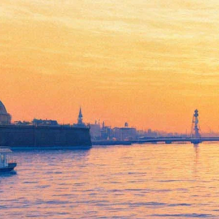
В РНБ проследят историю
российской карикатуры