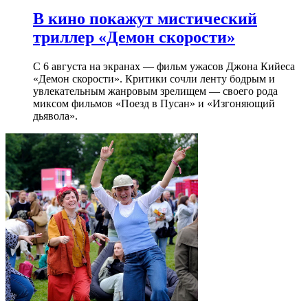
В кино покажут мистический
триллер «Демон скорости»
С 6 августа на экранах — фильм ужасов Джона Кийеса
«Демон скорости». Критики сочли ленту бодрым и
увлекательным жанровым зрелищeм — своего рода
миксом фильмов «Поезд в Пусан» и «Изгоняющий
дьявола».