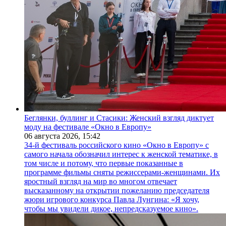
Беглянки, буллинг и Стасики: Женский взгляд диктует
моду на фестивале «Окно в Европу»
06 августа 2026,
15:42
34-й фестиваль российского кино «Окно в Европу» с
самого начала обозначил интерес к женской тематике, в
том числе и потому, что первые показанные в
программе фильмы сняты режиссерами-женщинами. Их
яростный взгляд на мир во многом отвечает
высказанному на открытии пожеланию председателя
жюри игрового конкурса Павла Лунгина: «Я хочу,
чтобы мы увидели дикое, непредсказуемое кино».