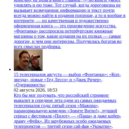
удивлять и ею тоже. Тот случай, когда дороговизна не
вызывает возмущения: информацию и текст почти
всегда можно найти в издания попроще, а то и вообще в
интернете, — но качественная и художественно
оформленная книга — это произведение искусства.
«Фонтанка» расспросила петербургские книжные
магазины о том, какие издания на их полках — самые
дорогие, и чем они интересны. Получилась богатая во
всех смыслах подборка.
15 телесериалов августа — выбор «Фонтанки»: «Коп-
звезда», новые «Тед Лессо» и «Джек Ричер»,
«Одержимость»
02 августа 2026,
18:53
Кто бы мог подумать, что российский стриминг
вывалит в середине лета одни из самых ожидаемых
телесериалов года: пятый сезон «Мажора»,
паранормальную комедию «Зовите Витю!», лучший
сериал с фестиваля «Пилот» — «Паша» и даже кибер-
драму «Фейк». Из зарубежных особо ожидаемых
телепроектов — третий сезон сай-фая «Укрытие»,