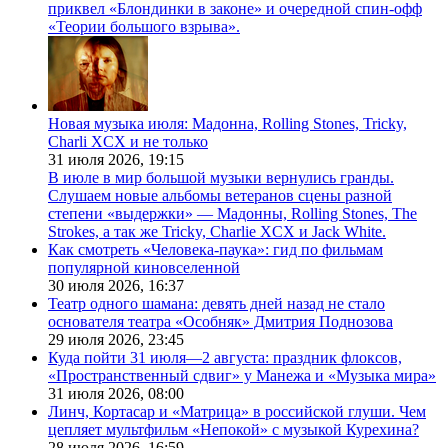
приквел «Блондинки в законе» и очередной спин-офф
«Теории большого взрыва».
Новая музыка июля: Мадонна, Rolling Stones, Tricky,
Charli XCX и не только
31 июля 2026,
19:15
В июле в мир большой музыки вернулись гранды.
Слушаем новые альбомы ветеранов сцены разной
степени «выдержки» — Мадонны, Rolling Stones, The
Strokes, а так же Tricky, Charlie XCX и Jack White.
Как смотреть «Человека-паука»: гид по фильмам
популярной киновселенной
30 июля 2026,
16:37
Театр одного шамана: девять дней назад не стало
основателя театра «Особняк» Дмитрия Поднозова
29 июля 2026,
23:45
Куда пойти 31 июля—2 августа: праздник флоксов,
«Пространственный сдвиг» у Манежа и «Музыка мира»
31 июля 2026,
08:00
Линч, Кортасар и «Матрица» в российской глуши. Чем
цепляет мультфильм «Непокой» с музыкой Курехина?
28 июля 2026,
16:59