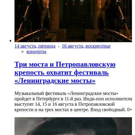
14 августа, пятница
-
16 августа, воскресенье
концерты
Три моста и Петропавловскую
крепость охватит фестиваль
«Ленинградские мосты»
Музыкальный фестиваль «Ленинградские мосты»
пройдет в Петербурге в 11-й раз. Инди-поп исполнители
выступят 14, 15 и 16 августа в Петропавловской
крепости и на трех мостах в центре. Вход свободный. 0+