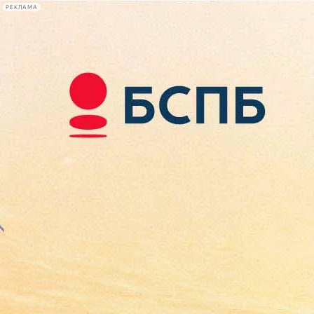
РЕКЛАМА
Афиша Plus
#телегид
Фонтанка.ру
Сегодня:
2026.08.09
16:03
Афиша Plus
кино
спектакли
выставки
концерты
лекции
книги
афиша плюс
новости
+