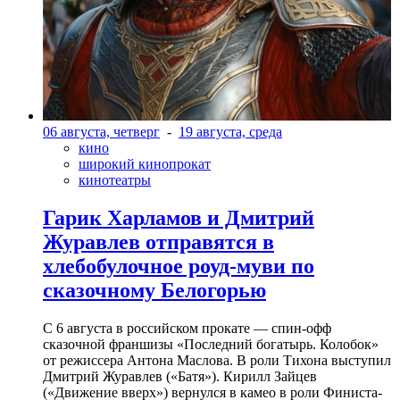
06 августа, четверг
-
19 августа, среда
кино
широкий кинопрокат
кинотеатры
Гарик Харламов и Дмитрий
Журавлев отправятся в
хлебобулочное роуд-муви по
сказочному Белогорью
С 6 августа в российском прокате — спин-офф
сказочной франшизы «Последний богатырь. Колобок»
от режиссера Антона Маслова. В роли Тихона выступил
Дмитрий Журавлев («Батя»). Кирилл Зайцев
(«Движение вверх») вернулся в камео в роли Финиста-