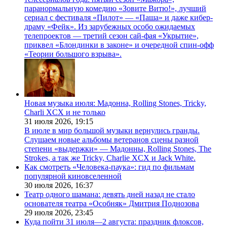
паранормальную комедию «Зовите Витю!», лучший
сериал с фестиваля «Пилот» — «Паша» и даже кибер-
драму «Фейк». Из зарубежных особо ожидаемых
телепроектов — третий сезон сай-фая «Укрытие»,
приквел «Блондинки в законе» и очередной спин-офф
«Теории большого взрыва».
Новая музыка июля: Мадонна, Rolling Stones, Tricky,
Charli XCX и не только
31 июля 2026,
19:15
В июле в мир большой музыки вернулись гранды.
Слушаем новые альбомы ветеранов сцены разной
степени «выдержки» — Мадонны, Rolling Stones, The
Strokes, а так же Tricky, Charlie XCX и Jack White.
Как смотреть «Человека-паука»: гид по фильмам
популярной киновселенной
30 июля 2026,
16:37
Театр одного шамана: девять дней назад не стало
основателя театра «Особняк» Дмитрия Поднозова
29 июля 2026,
23:45
Куда пойти 31 июля—2 августа: праздник флоксов,