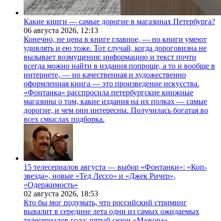
Какие книги — самые дорогие в магазинах Петербурга?
06 августа 2026,
12:13
Конечно, не цена в книге главное, — но книги умеют
удивлять и ею тоже. Тот случай, когда дороговизна не
вызывает возмущения: информацию и текст почти
всегда можно найти в издания попроще, а то и вообще в
интернете, — но качественная и художественно
оформленная книга — это произведение искусства.
«Фонтанка» расспросила петербургские книжные
магазины о том, какие издания на их полках — самые
дорогие, и чем они интересны. Получилась богатая во
всех смыслах подборка.
15 телесериалов августа — выбор «Фонтанки»: «Коп-
звезда», новые «Тед Лессо» и «Джек Ричер»,
«Одержимость»
02 августа 2026,
18:53
Кто бы мог подумать, что российский стриминг
вывалит в середине лета одни из самых ожидаемых
телесериалов года: пятый сезон «Мажора»,