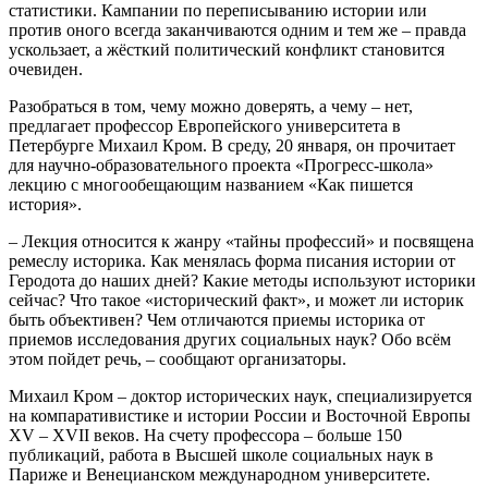
статистики. Кампании по переписыванию истории или
против оного всегда заканчиваются одним и тем же – правда
ускользает, а жёсткий политический конфликт становится
очевиден.
Разобраться в том, чему можно доверять, а чему – нет,
предлагает профессор Европейского университета в
Петербурге Михаил Кром. В среду, 20 января, он прочитает
для научно-образовательного проекта «Прогресс-школа»
лекцию с многообещающим названием «Как пишется
история».
– Лекция относится к жанру «тайны профессий» и посвящена
ремеслу историка. Как менялась форма писания истории от
Геродота до наших дней? Какие методы используют историки
сейчас? Что такое «исторический факт», и может ли историк
быть объективен? Чем отличаются приемы историка от
приемов исследования других социальных наук? Обо всём
этом пойдет речь, – сообщают организаторы.
Михаил Кром – доктор исторических наук, специализируется
на компаративистике и истории России и Восточной Европы
XV – XVII веков. На счету профессора – больше 150
публикаций, работа в Высшей школе социальных наук в
Париже и Венецианском международном университете.