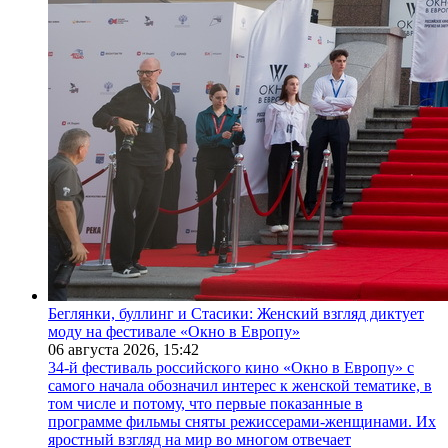
Беглянки, буллинг и Стасики: Женский взгляд диктует
моду на фестивале «Окно в Европу»
06 августа 2026,
15:42
34-й фестиваль российского кино «Окно в Европу» с
самого начала обозначил интерес к женской тематике, в
том числе и потому, что первые показанные в
программе фильмы сняты режиссерами-женщинами. Их
яростный взгляд на мир во многом отвечает