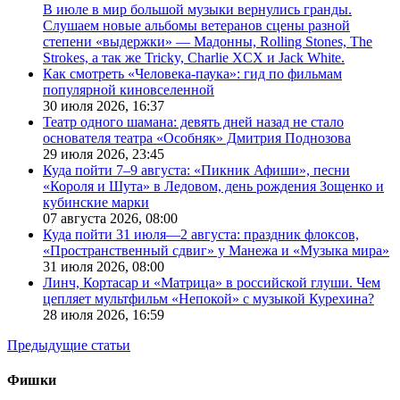
В июле в мир большой музыки вернулись гранды.
Слушаем новые альбомы ветеранов сцены разной
степени «выдержки» — Мадонны, Rolling Stones, The
Strokes, а так же Tricky, Charlie XCX и Jack White.
Как смотреть «Человека-паука»: гид по фильмам
популярной киновселенной
30 июля 2026,
16:37
Театр одного шамана: девять дней назад не стало
основателя театра «Особняк» Дмитрия Поднозова
29 июля 2026,
23:45
Куда пойти 7–9 августа: «Пикник Афиши», песни
«Короля и Шута» в Ледовом, день рождения Зощенко и
кубинские марки
07 августа 2026,
08:00
Куда пойти 31 июля—2 августа: праздник флоксов,
«Пространственный сдвиг» у Манежа и «Музыка мира»
31 июля 2026,
08:00
Линч, Кортасар и «Матрица» в российской глуши. Чем
цепляет мультфильм «Непокой» с музыкой Курехина?
28 июля 2026,
16:59
Предыдущие статьи
Фишки