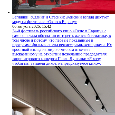
Беглянки, буллинг и Стасики: Женский взгляд диктует
моду на фестивале «Окно в Европу»
06 августа 2026,
15:42
34-й фестиваль российского кино «Окно в Европу» с
самого начала обозначил интерес к женской тематике, в
том числе и потому, что первые показанные в
программе фильмы сняты режиссерами-женщинами. Их
яростный взгляд на мир во многом отвечает
высказанному на открытии пожеланию председателя
жюри игрового конкурса Павла Лунгина: «Я хочу,
чтобы мы увидели дикое, непредсказуемое кино».