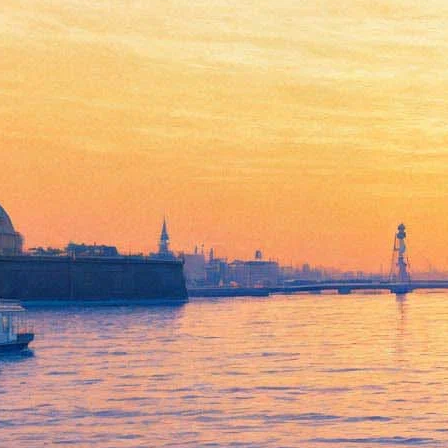
Кристиан Бейл и Брэд Питт
расскажут об ипотечном
кризисе