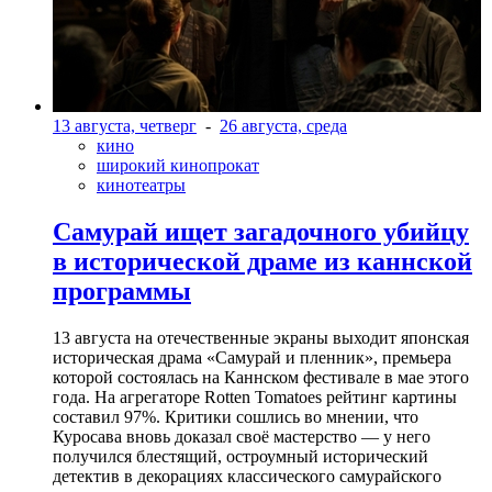
13 августа, четверг
-
26 августа, среда
кино
широкий кинопрокат
кинотеатры
Самурай ищет загадочного убийцу
в исторической драме из каннской
программы
13 августа на отечественные экраны выходит японская
историческая драма «Самурай и пленник», премьера
которой состоялась на Каннском фестивале в мае этого
года. На агрегаторе Rotten Tomatoes рейтинг картины
составил 97%. Критики сошлись во мнении, что
Куросава вновь доказал своё мастерство — у него
получился блестящий, остроумный исторический
детектив в декорациях классического самурайского