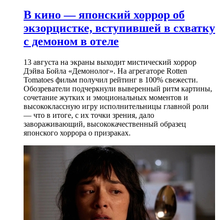
В кино — японский хоррор об
экзорцистке, вступившей в схватку
с демоном в отеле
13 августа на экраны выходит мистический хоррор
Дэйва Бойла «Демонолог». На агрегаторе Rotten
Tomatoes фильм получил рейтинг в 100% свежести.
Обозреватели подчеркнули выверенный ритм картины,
сочетание жутких и эмоциональных моментов и
высококлассную игру исполнительницы главной роли
— что в итоге, с их точки зрения, дало
завораживающий, высококачественный образец
японского хоррора о призраках.