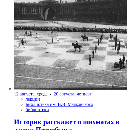
12 августа, среда
-
20 августа, четверг
лекции
Библиотека им. В.В. Маяковского
библиотеки
Историк расскажет о шахматах в
жизни Петербурга