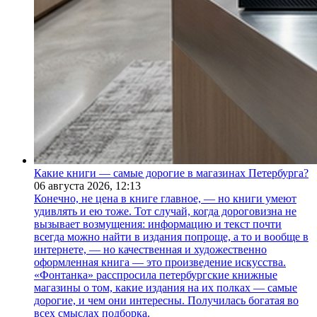
Какие книги — самые дорогие в магазинах Петербурга?
06 августа 2026,
12:13
Конечно, не цена в книге главное, — но книги умеют
удивлять и ею тоже. Тот случай, когда дороговизна не
вызывает возмущения: информацию и текст почти
всегда можно найти в издания попроще, а то и вообще в
интернете, — но качественная и художественно
оформленная книга — это произведение искусства.
«Фонтанка» расспросила петербургские книжные
магазины о том, какие издания на их полках — самые
дорогие, и чем они интересны. Получилась богатая во
всех смыслах подборка.