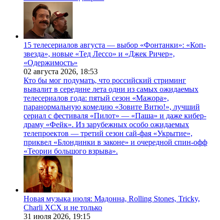
15 телесериалов августа — выбор «Фонтанки»: «Коп-
звезда», новые «Тед Лессо» и «Джек Ричер»,
«Одержимость»
02 августа 2026,
18:53
Кто бы мог подумать, что российский стриминг
вывалит в середине лета одни из самых ожидаемых
телесериалов года: пятый сезон «Мажора»,
паранормальную комедию «Зовите Витю!», лучший
сериал с фестиваля «Пилот» — «Паша» и даже кибер-
драму «Фейк». Из зарубежных особо ожидаемых
телепроектов — третий сезон сай-фая «Укрытие»,
приквел «Блондинки в законе» и очередной спин-офф
«Теории большого взрыва».
Новая музыка июля: Мадонна, Rolling Stones, Tricky,
Charli XCX и не только
31 июля 2026,
19:15