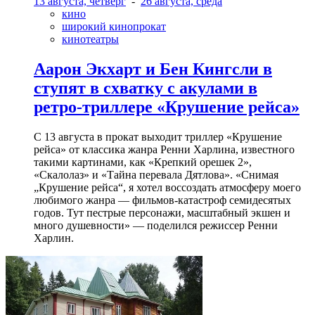
13 августа, четверг
-
26 августа, среда
кино
широкий кинопрокат
кинотеатры
Аарон Экхарт и Бен Кингсли в
ступят в схватку с акулами в
ретро-триллере «Крушение рейса»
С 13 августа в прокат выходит триллер «Крушение
рейса» от классика жанра Ренни Харлина, известного
такими картинами, как «Крепкий орешек 2»,
«Скалолаз» и «Тайна перевала Дятлова». «Снимая
„Крушение рейса“, я хотел воссоздать атмосферу моего
любимого жанра — фильмов-катастроф семидесятых
годов. Тут пестрые персонажи, масштабный экшен и
много душевности» — поделился режиссер Ренни
Харлин.