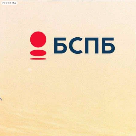
РЕКЛАМА
Афиша Plus
#телегид
Фонтанка.ру
Сегодня:
2026.08.10
14:11
Афиша Plus
кино
спектакли
выставки
концерты
лекции
книги
афиша плюс
новости
+