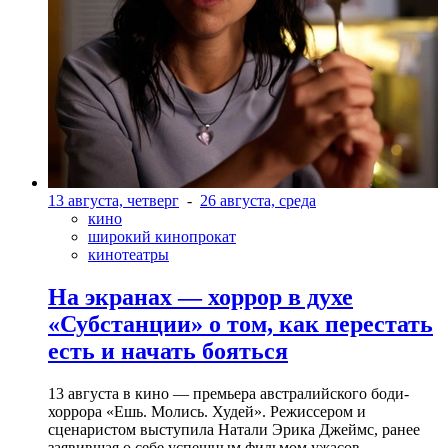
13 августа, четверг
-
26 августа, среда
кино
широкий кинопрокат
кинотеатры
На экранах — хоррор в духе
«Субстанции» о том, как перестать
есть и начать бояться
13 августа в кино — премьера австралийского боди-
хоррора «Ешь. Молись. Худей». Режиссером и
сценаристом выступила Натали Эрика Джеймс, ранее
заявившая о себе успешным фильмом ужасов