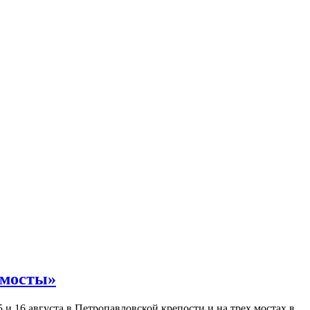
 мосты»
и 16 августа в Петропавловской крепости и на трех мостах в