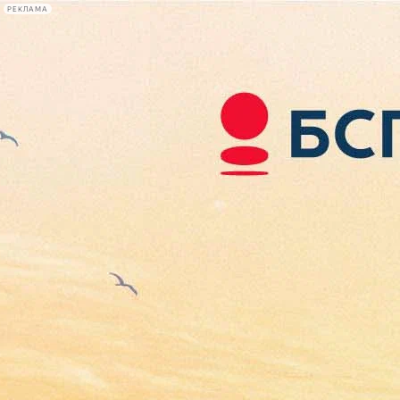
РЕКЛАМА
Афиша Plus
#телегид
Фонтанка.ру
Сегодня:
2026.08.09
13:03
Афиша Plus
кино
спектакли
выставки
концерты
лекции
книги
афиша плюс
новости
+