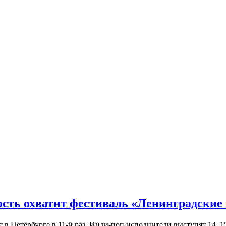
ость охватит фестиваль «Ленинградские
Петербурге в 11-й раз. Инди-поп исполнители выступят 14, 15 