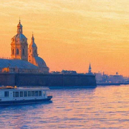
В Мариинском споют "Норму
17 января 2016, воскресенье
,
19.00
Версия для печати