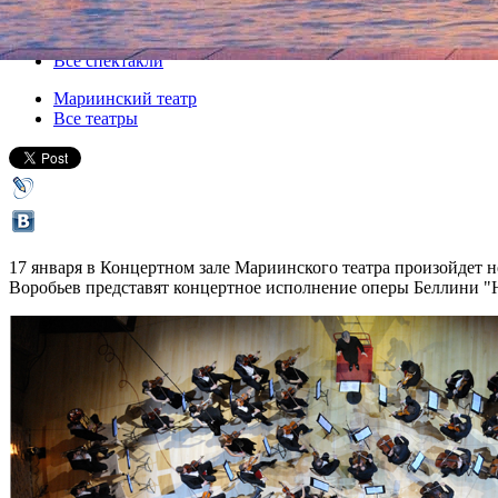
Все концерты
Все спектакли
Мариинский театр
Все театры
17 января в Концертном зале Мариинского театра произойдет 
Воробьев представят концертное исполнение оперы Беллини "Нор