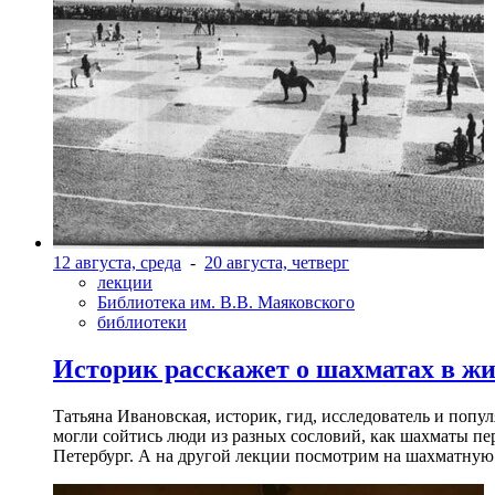
12 августа, среда
-
20 августа, четверг
лекции
Библиотека им. В.В. Маяковского
библиотеки
Историк расскажет о шахматах в ж
Татьяна Ивановская, историк, гид, исследователь и попу
могли сойтись люди из разных сословий, как шахматы пер
Петербург. А на другой лекции посмотрим на шахматную 