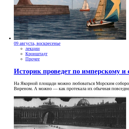
09 августа, воскресенье
лекции
Кронштадт
Прочее
Историк проведет по имперскому и
На Якорной площади можно любоваться Морским собором 
Виреном. А можно — как протекала их обычная повседнев