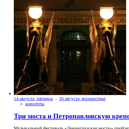
14 августа, пятница
-
16 августа, воскресенье
концерты
Три моста и Петропавловскую креп
Музыкальный фестиваль «Ленинградские мосты» пройдет в 