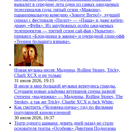
вывалит в середине лета одни из самых ожидаемых
телесериалов года: пятый сезон «Мажора»,
паранормальную комедию «Зовите Витю!», лучший
сериал с фестиваля «Пилот» — «Паша» и даже кибер-
драму «Фейк». Из зарубежных особо ожидаемых
телепроектов — третий сезон сай-фая «Укрытие»,
приквел «Блондинки в законе» и очередной спин-офф
«Теории большого взрыва».
Новая музыка июля: Мадонна, Rolling Stones, Tricky,
Charli XCX и не только
31 июля 2026,
19:15
В июле в мир большой музыки вернулись гранды.
Слушаем новые альбомы ветеранов сцены разной
степени «выдержки» — Мадонны, Rolling Stones, The
Strokes, а так же Tricky, Charlie XCX и Jack White.
Как смотреть «Человека-паука»: гид по фильмам
популярной киновселенной
30 июля 2026,
16:37
Театр одного шамана: девять дней назад не стало
основателя театра «Особняк» Дмитрия Поднозова