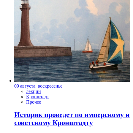
09 августа, воскресенье
лекции
Кронштадт
Прочее
Историк проведет по имперскому и
советскому Кронштадту