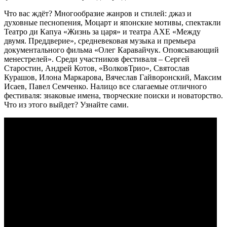
Что вас ждёт? Многообразие жанров и стилей: джаз и
духовные песнопения, Моцарт и японские мотивы, спектакли
Театро ди Капуа «Жизнь за царя» и театра АХЕ «Между
двумя. Преддверие», средневековая музыка и премьера
документального фильма «Олег Каравайчук. Опоясывающий
менестрелей». Среди участников фестиваля – Сергей
Старостин, Андрей Котов, «ВолковТрио», Святослав
Курашов, Илона Маркарова, Вячеслав Гайворонский, Максим
Исаев, Павел Семченко. Налицо все слагаемые отличного
фестиваля: знаковые имена, творческие поиски и новаторство.
Что из этого выйдет? Узнайте сами.