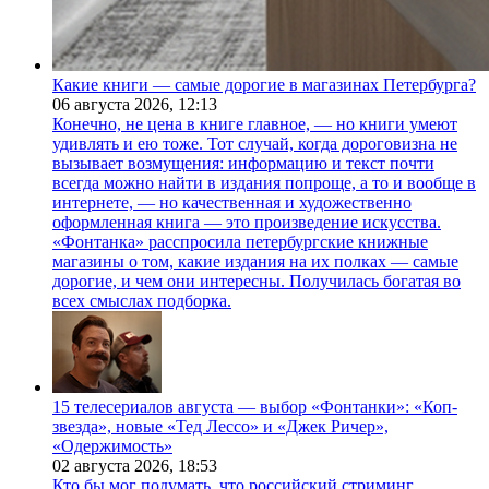
Какие книги — самые дорогие в магазинах Петербурга?
06 августа 2026,
12:13
Конечно, не цена в книге главное, — но книги умеют
удивлять и ею тоже. Тот случай, когда дороговизна не
вызывает возмущения: информацию и текст почти
всегда можно найти в издания попроще, а то и вообще в
интернете, — но качественная и художественно
оформленная книга — это произведение искусства.
«Фонтанка» расспросила петербургские книжные
магазины о том, какие издания на их полках — самые
дорогие, и чем они интересны. Получилась богатая во
всех смыслах подборка.
15 телесериалов августа — выбор «Фонтанки»: «Коп-
звезда», новые «Тед Лессо» и «Джек Ричер»,
«Одержимость»
02 августа 2026,
18:53
Кто бы мог подумать, что российский стриминг