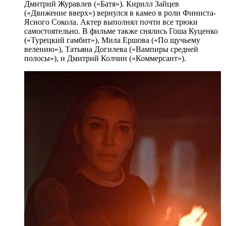
Дмитрий Журавлев («Батя»). Кирилл Зайцев
(«Движение вверх») вернулся в камео в роли Финиста-
Ясного Сокола. Актер выполнял почти все трюки
самостоятельно. В фильме также снялись Гоша Куценко
(«Турецкий гамбит»), Мила Ершова («По щучьему
велению»), Татьяна Догилева («Вампиры средней
полосы»), и Дмитрий Колчин («Коммерсант»).