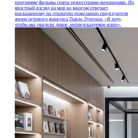
программе фильмы сняты режиссерами-женщинами. Их
яростный взгляд на мир во многом отвечает
высказанному на открытии пожеланию председателя
жюри игрового конкурса Павла Лунгина: «Я хочу,
чтобы мы увидели дикое, непредсказуемое кино».