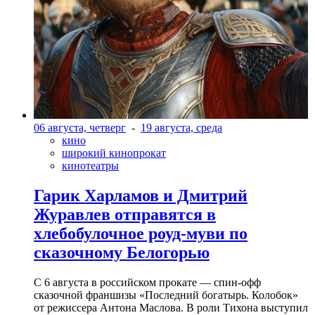
06 августа, четверг
-
19 августа, среда
кино
широкий кинопрокат
кинотеатры
Гарик Харламов и Дмитрий
Журавлев отправятся в
хлебобулочное роуд-муви по
сказочному Белогорью
С 6 августа в российском прокате — спин-офф
сказочной франшизы «Последний богатырь. Колобок»
от режиссера Антона Маслова. В роли Тихона выступил