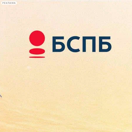
РЕКЛАМА
Афиша Plus
#телегид
Фонтанка.ру
Сегодня:
2026.08.09
14:25
Афиша Plus
кино
спектакли
выставки
концерты
лекции
книги
афиша плюс
новости
+