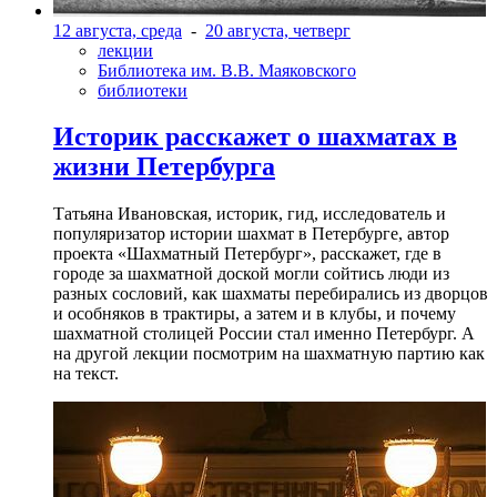
12 августа, среда
-
20 августа, четверг
лекции
Библиотека им. В.В. Маяковского
библиотеки
Историк расскажет о шахматах в
жизни Петербурга
Татьяна Ивановская, историк, гид, исследователь и
популяризатор истории шахмат в Петербурге, автор
проекта «Шахматный Петербург», расскажет, где в
городе за шахматной доской могли сойтись люди из
разных сословий, как шахматы перебирались из дворцов
и особняков в трактиры, а затем и в клубы, и почему
шахматной столицей России стал именно Петербург. А
на другой лекции посмотрим на шахматную партию как
на текст.