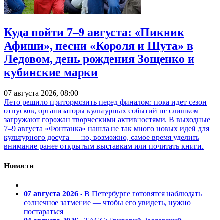
Куда пойти 7–9 августа: «Пикник
Афиши», песни «Короля и Шута» в
Ледовом, день рождения Зощенко и
кубинские марки
07 августа 2026, 08:00
Лето решило притормозить перед финалом: пока идет сезон
отпусков, организаторы культурных событий не слишком
загружают горожан творческими активностями. В выходные
7–9 августа «Фонтанка» нашла не так много новых идей для
культурного досуга — но, возможно, самое время уделить
внимание ранее открытым выставкам или почитать книги.
Новости
07 августа 2026
- В Петербурге готовятся наблюдать
солнечное затмение — чтобы его увидеть, нужно
постараться