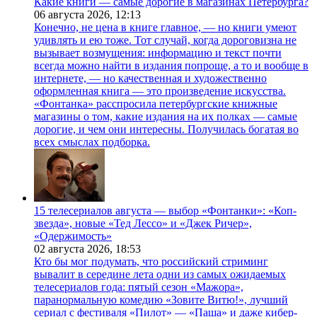
Какие книги — самые дорогие в магазинах Петербурга?
06 августа 2026,
12:13
Конечно, не цена в книге главное, — но книги умеют
удивлять и ею тоже. Тот случай, когда дороговизна не
вызывает возмущения: информацию и текст почти
всегда можно найти в издания попроще, а то и вообще в
интернете, — но качественная и художественно
оформленная книга — это произведение искусства.
«Фонтанка» расспросила петербургские книжные
магазины о том, какие издания на их полках — самые
дорогие, и чем они интересны. Получилась богатая во
всех смыслах подборка.
15 телесериалов августа — выбор «Фонтанки»: «Коп-
звезда», новые «Тед Лессо» и «Джек Ричер»,
«Одержимость»
02 августа 2026,
18:53
Кто бы мог подумать, что российский стриминг
вывалит в середине лета одни из самых ожидаемых
телесериалов года: пятый сезон «Мажора»,
паранормальную комедию «Зовите Витю!», лучший
сериал с фестиваля «Пилот» — «Паша» и даже кибер-