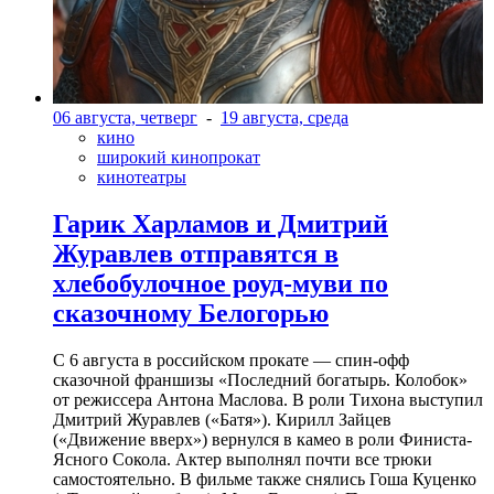
06 августа, четверг
-
19 августа, среда
кино
широкий кинопрокат
кинотеатры
Гарик Харламов и Дмитрий
Журавлев отправятся в
хлебобулочное роуд-муви по
сказочному Белогорью
С 6 августа в российском прокате — спин-офф
сказочной франшизы «Последний богатырь. Колобок»
от режиссера Антона Маслова. В роли Тихона выступил
Дмитрий Журавлев («Батя»). Кирилл Зайцев
(«Движение вверх») вернулся в камео в роли Финиста-
Ясного Сокола. Актер выполнял почти все трюки
самостоятельно. В фильме также снялись Гоша Куценко