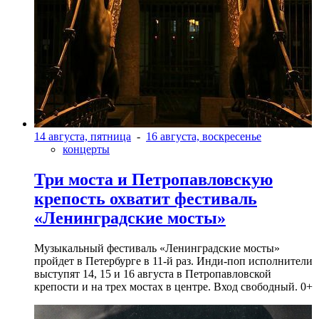
14 августа, пятница
-
16 августа, воскресенье
концерты
Три моста и Петропавловскую
крепость охватит фестиваль
«Ленинградские мосты»
Музыкальный фестиваль «Ленинградские мосты»
пройдет в Петербурге в 11-й раз. Инди-поп исполнители
выступят 14, 15 и 16 августа в Петропавловской
крепости и на трех мостах в центре. Вход свободный. 0+