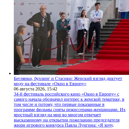
Беглянки, буллинг и Стасики: Женский взгляд диктует
моду на фестивале «Окно в Европу»
06 августа 2026,
15:42
34-й фестиваль российского кино «Окно в Европу» с
самого начала обозначил интерес к женской тематике, в
том числе и потому, что первые показанные в
программе фильмы сняты режиссерами-женщинами. Их
яростный взгляд на мир во многом отвечает
высказанному на открытии пожеланию председателя
жюри игрового конкурса Павла Лунгина: «Я хочу,