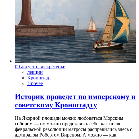
09 августа, воскресенье
лекции
Кронштадт
Прочее
Историк проведет по имперскому и
советскому Кронштадту
На Якорной площади можно любоваться Морским
собором — но можно представить себе, как после
февральской революции матросы расправились здесь с
адмиралом Робертом Виреном. А можно — как