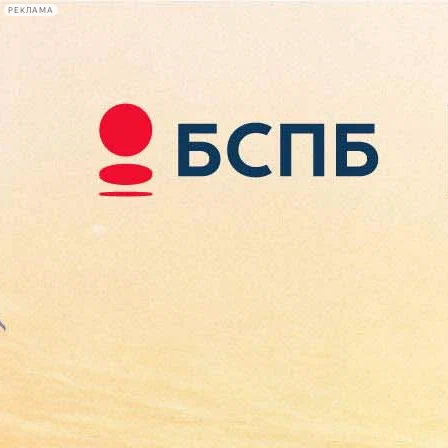
РЕКЛАМА
Афиша Plus
#телегид
Фонтанка.ру
Сегодня:
2026.08.09
13:53
Афиша Plus
кино
спектакли
выставки
концерты
лекции
книги
афиша плюс
новости
+