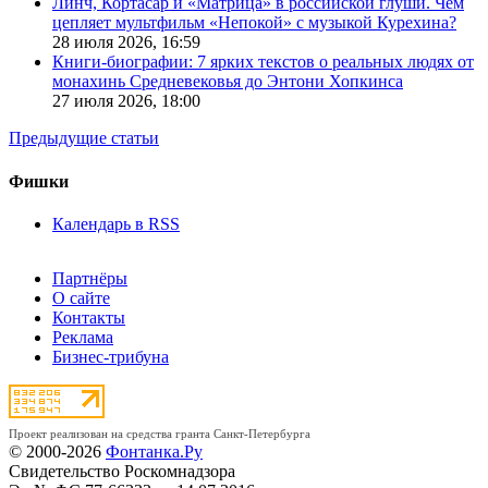
Линч, Кортасар и «Матрица» в российской глуши. Чем
цепляет мультфильм «Непокой» с музыкой Курехина?
28 июля 2026,
16:59
Книги-биографии: 7 ярких текстов о реальных людях от
монахинь Средневековья до Энтони Хопкинса
27 июля 2026,
18:00
Предыдущие статьи
Фишки
Календарь в RSS
Партнёры
О сайте
Контакты
Реклама
Бизнес-трибуна
Проект реализован на средства гранта Санкт-Петербурга
© 2000-2026
Фонтанка.Ру
Свидетельство Роскомнадзора