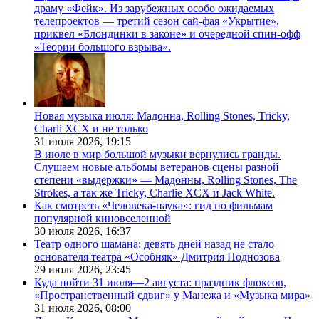
драму «Фейк». Из зарубежных особо ожидаемых
телепроектов — третий сезон сай-фая «Укрытие»,
приквел «Блондинки в законе» и очередной спин-офф
«Теории большого взрыва».
Новая музыка июля: Мадонна, Rolling Stones, Tricky,
Charli XCX и не только
31 июля 2026,
19:15
В июле в мир большой музыки вернулись гранды.
Слушаем новые альбомы ветеранов сцены разной
степени «выдержки» — Мадонны, Rolling Stones, The
Strokes, а так же Tricky, Charlie XCX и Jack White.
Как смотреть «Человека-паука»: гид по фильмам
популярной киновселенной
30 июля 2026,
16:37
Театр одного шамана: девять дней назад не стало
основателя театра «Особняк» Дмитрия Поднозова
29 июля 2026,
23:45
Куда пойти 31 июля—2 августа: праздник флоксов,
«Пространственный сдвиг» у Манежа и «Музыка мира»
31 июля 2026,
08:00