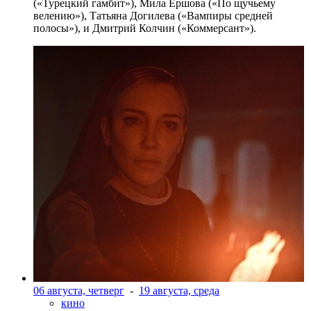
(«Турецкий гамбит»), Мила Ершова («По щучьему
велению»), Татьяна Догилева («Вампиры средней
полосы»), и Дмитрий Колчин («Коммерсант»).
06 августа, четверг
-
19 августа, среда
кино