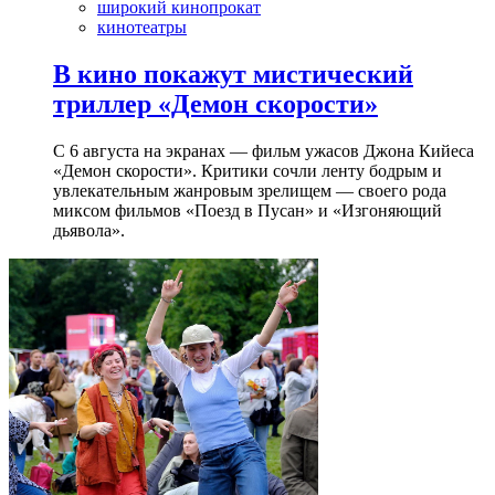
широкий кинопрокат
кинотеатры
В кино покажут мистический
триллер «Демон скорости»
С 6 августа на экранах — фильм ужасов Джона Кийеса
«Демон скорости». Критики сочли ленту бодрым и
увлекательным жанровым зрелищeм — своего рода
миксом фильмов «Поезд в Пусан» и «Изгоняющий
дьявола».