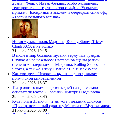
драму «Фейк». Из зарубежных особо ожидаемых
телепроектов — третий сезон сай-фая «Укрытие»,
приквел «Блондинки в законе» и очередной спин-офф
«Теории большого взрыва».
Новая музыка июля: Мадонна, Rolling Stones, Tricky,
Charli XCX и не только
31 июля 2026,
19:15
В июле в мир большой музыки вернулись гранды.
Слушаем новые альбомы ветеранов сцены разной
степени «выдержки» — Мадонны, Rolling Stones, The
Strokes, а так же Tricky, Charlie XCX и Jack White.
Как смотреть «Человека-паука»: гид по фильмам
популярной киновселенной
30 июля 2026,
16:37
Театр одного шамана: девять дней назад не стало
основателя театра «Особняк» Дмитрия Поднозова
29 июля 2026,
23:45
Куда пойти 31 июля—2 августа: праздник флоксов,
«Пространственный сдвиг» у Манежа и «Музыка мира»
31 июля 2026,
08:00