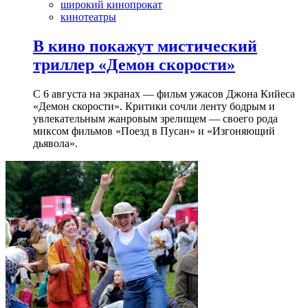
широкий кинопрокат
кинотеатры
В кино покажут мистический
триллер «Демон скорости»
С 6 августа на экранах — фильм ужасов Джона Кийеса
«Демон скорости». Критики сочли ленту бодрым и
увлекательным жанровым зрелищeм — своего рода
миксом фильмов «Поезд в Пусан» и «Изгоняющий
дьявола».