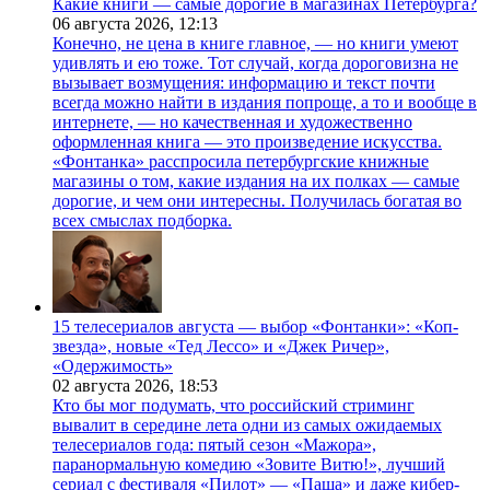
Какие книги — самые дорогие в магазинах Петербурга?
06 августа 2026,
12:13
Конечно, не цена в книге главное, — но книги умеют
удивлять и ею тоже. Тот случай, когда дороговизна не
вызывает возмущения: информацию и текст почти
всегда можно найти в издания попроще, а то и вообще в
интернете, — но качественная и художественно
оформленная книга — это произведение искусства.
«Фонтанка» расспросила петербургские книжные
магазины о том, какие издания на их полках — самые
дорогие, и чем они интересны. Получилась богатая во
всех смыслах подборка.
15 телесериалов августа — выбор «Фонтанки»: «Коп-
звезда», новые «Тед Лессо» и «Джек Ричер»,
«Одержимость»
02 августа 2026,
18:53
Кто бы мог подумать, что российский стриминг
вывалит в середине лета одни из самых ожидаемых
телесериалов года: пятый сезон «Мажора»,
паранормальную комедию «Зовите Витю!», лучший
сериал с фестиваля «Пилот» — «Паша» и даже кибер-