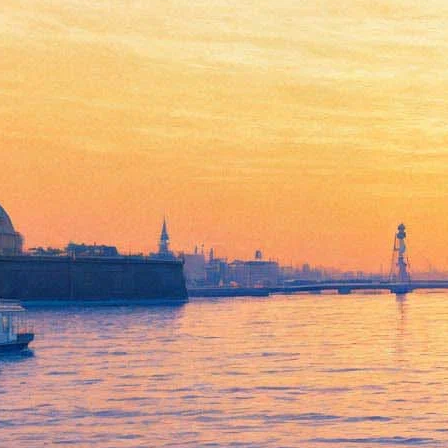
В Русском музее покажут
клады Древней Руси и лица
петровской эпохи