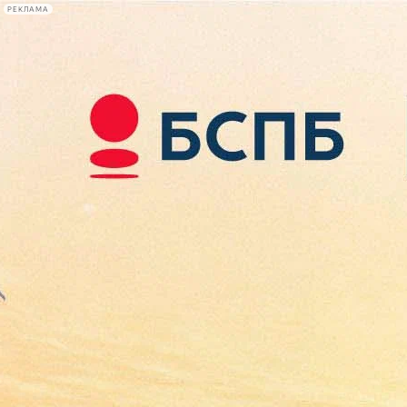
РЕКЛАМА
Афиша Plus
#телегид
Фонтанка.ру
Сегодня:
2026.08.09
12:12
Афиша Plus
кино
спектакли
выставки
концерты
лекции
книги
афиша плюс
новости
+