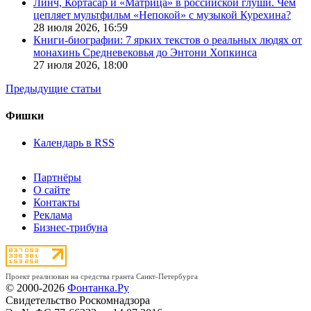
Линч, Кортасар и «Матрица» в российской глуши. Чем
цепляет мультфильм «Непокой» с музыкой Курехина?
28 июля 2026,
16:59
Книги-биографии: 7 ярких текстов о реальных людях от
монахинь Средневековья до Энтони Хопкинса
27 июля 2026,
18:00
Предыдущие статьи
Фишки
Календарь в RSS
Партнёры
О сайте
Контакты
Реклама
Бизнес-трибуна
Проект реализован на средства гранта Санкт-Петербурга
© 2000-2026
Фонтанка.Ру
Свидетельство Роскомнадзора