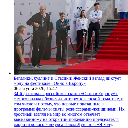
Беглянки, буллинг и Стасики: Женский взгляд диктует
моду на фестивале «Окно в Европу»
06 августа 2026,
15:42
34-й фестиваль российского кино «Окно в Европу» с
самого начала обозначил интерес к женской тематике, в
том числе и потому, что первые показанные в
программе фильмы сняты режиссерами-женщинами. Их
яростный взгляд на мир во многом отвечает
высказанному на открытии пожеланию председателя
жюри игрового конкурса Павла Лунгина: «Я хочу,