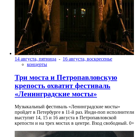
14 августа, пятница
-
16 августа, воскресенье
концерты
Три моста и Петропавловскую
крепость охватит фестиваль
«Ленинградские мосты»
Музыкальный фестиваль «Ленинградские мосты»
пройдет в Петербурге в 11-й раз. Инди-поп исполнители
выступят 14, 15 и 16 августа в Петропавловской
крепости и на трех мостах в центре. Вход свободный. 0+