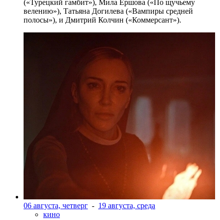
(«Турецкий гамбит»), Мила Ершова («По щучьему
велению»), Татьяна Догилева («Вампиры средней
полосы»), и Дмитрий Колчин («Коммерсант»).
06 августа, четверг
-
19 августа, среда
кино