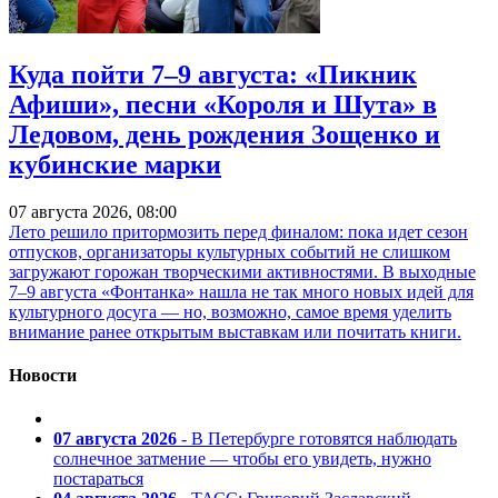
Куда пойти 7–9 августа: «Пикник
Афиши», песни «Короля и Шута» в
Ледовом, день рождения Зощенко и
кубинские марки
07 августа 2026, 08:00
Лето решило притормозить перед финалом: пока идет сезон
отпусков, организаторы культурных событий не слишком
загружают горожан творческими активностями. В выходные
7–9 августа «Фонтанка» нашла не так много новых идей для
культурного досуга — но, возможно, самое время уделить
внимание ранее открытым выставкам или почитать книги.
Новости
07 августа 2026
- В Петербурге готовятся наблюдать
солнечное затмение — чтобы его увидеть, нужно
постараться