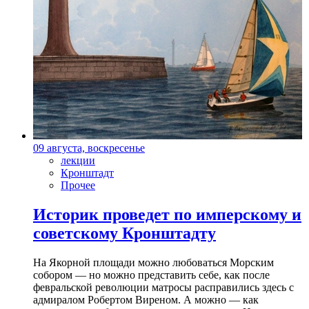
09 августа, воскресенье
лекции
Кронштадт
Прочее
Историк проведет по имперскому и
советскому Кронштадту
На Якорной площади можно любоваться Морским
собором — но можно представить себе, как после
февральской революции матросы расправились здесь с
адмиралом Робертом Виреном. А можно — как