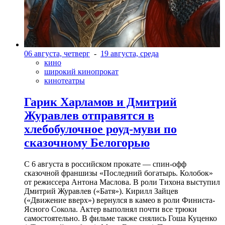
06 августа, четверг
-
19 августа, среда
кино
широкий кинопрокат
кинотеатры
Гарик Харламов и Дмитрий
Журавлев отправятся в
хлебобулочное роуд-муви по
сказочному Белогорью
С 6 августа в российском прокате — спин-офф
сказочной франшизы «Последний богатырь. Колобок»
от режиссера Антона Маслова. В роли Тихона выступил
Дмитрий Журавлев («Батя»). Кирилл Зайцев
(«Движение вверх») вернулся в камео в роли Финиста-
Ясного Сокола. Актер выполнял почти все трюки
самостоятельно. В фильме также снялись Гоша Куценко