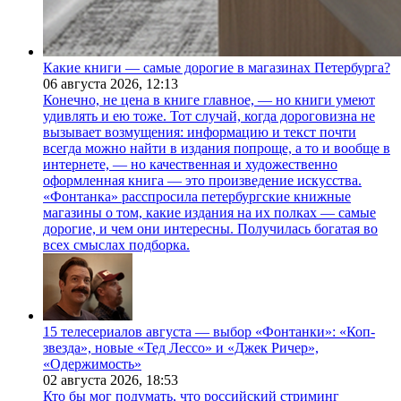
Какие книги — самые дорогие в магазинах Петербурга?
06 августа 2026,
12:13
Конечно, не цена в книге главное, — но книги умеют
удивлять и ею тоже. Тот случай, когда дороговизна не
вызывает возмущения: информацию и текст почти
всегда можно найти в издания попроще, а то и вообще в
интернете, — но качественная и художественно
оформленная книга — это произведение искусства.
«Фонтанка» расспросила петербургские книжные
магазины о том, какие издания на их полках — самые
дорогие, и чем они интересны. Получилась богатая во
всех смыслах подборка.
15 телесериалов августа — выбор «Фонтанки»: «Коп-
звезда», новые «Тед Лессо» и «Джек Ричер»,
«Одержимость»
02 августа 2026,
18:53
Кто бы мог подумать, что российский стриминг