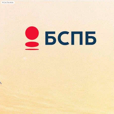
РЕКЛАМА
Афиша Plus
#телегид
Фонтанка.ру
Сегодня:
2026.08.09
16:59
Афиша Plus
кино
спектакли
выставки
концерты
лекции
книги
афиша плюс
новости
+