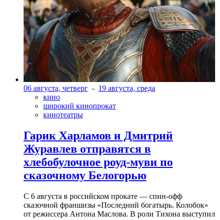
06 августа, четверг
-
19 августа, среда
кино
широкий кинопрокат
кинотеатры
Гарик Харламов и Дмитрий
Журавлев отправятся в
хлебобулочное роуд-муви по
сказочному Белогорью
С 6 августа в российском прокате — спин-офф
сказочной франшизы «Последний богатырь. Колобок»
от режиссера Антона Маслова. В роли Тихона выступил