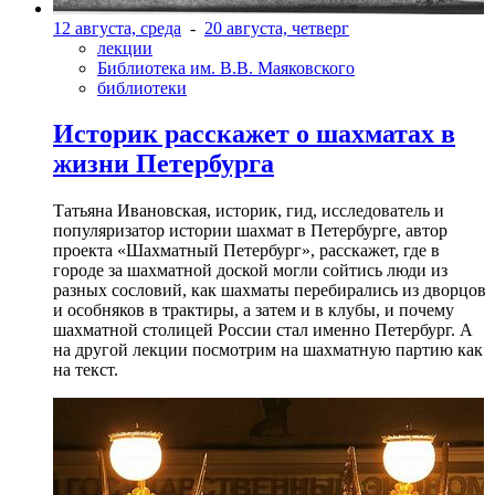
12 августа, среда
-
20 августа, четверг
лекции
Библиотека им. В.В. Маяковского
библиотеки
Историк расскажет о шахматах в
жизни Петербурга
Татьяна Ивановская, историк, гид, исследователь и
популяризатор истории шахмат в Петербурге, автор
проекта «Шахматный Петербург», расскажет, где в
городе за шахматной доской могли сойтись люди из
разных сословий, как шахматы перебирались из дворцов
и особняков в трактиры, а затем и в клубы, и почему
шахматной столицей России стал именно Петербург. А
на другой лекции посмотрим на шахматную партию как
на текст.