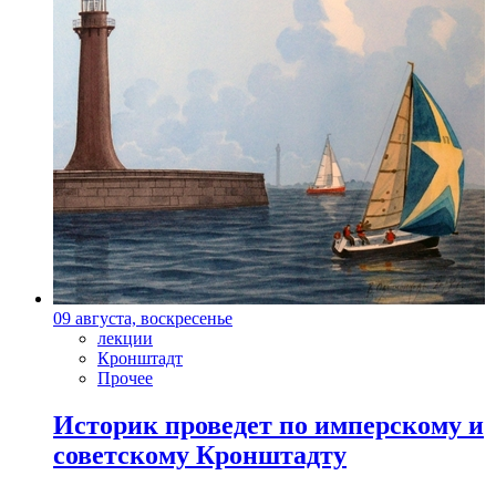
09 августа, воскресенье
лекции
Кронштадт
Прочее
Историк проведет по имперскому и
советскому Кронштадту