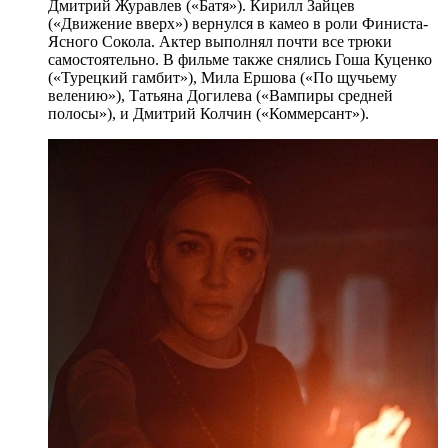
Дмитрий Журавлев («Батя»). Кирилл Зайцев
(«Движение вверх») вернулся в камео в роли Финиста-
Ясного Сокола. Актер выполнял почти все трюки
самостоятельно. В фильме также снялись Гоша Куценко
(«Турецкий гамбит»), Мила Ершова («По щучьему
велению»), Татьяна Догилева («Вампиры средней
полосы»), и Дмитрий Колчин («Коммерсант»).