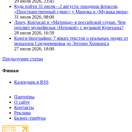
29 июля 2026,
23:45
Куда пойти 31 июля—2 августа: праздник флоксов,
«Пространственный сдвиг» у Манежа и «Музыка мира»
31 июля 2026,
08:00
Линч, Кортасар и «Матрица» в российской глуши. Чем
цепляет мультфильм «Непокой» с музыкой Курехина?
28 июля 2026,
16:59
Книги-биографии: 7 ярких текстов о реальных людях от
монахинь Средневековья до Энтони Хопкинса
27 июля 2026,
18:00
Предыдущие статьи
Фишки
Календарь в RSS
Партнёры
О сайте
Контакты
Реклама
Бизнес-трибуна