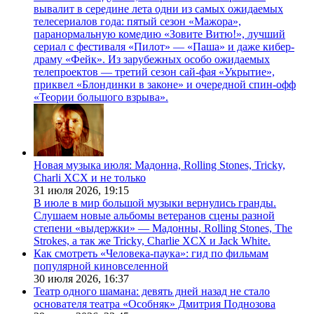
вывалит в середине лета одни из самых ожидаемых
телесериалов года: пятый сезон «Мажора»,
паранормальную комедию «Зовите Витю!», лучший
сериал с фестиваля «Пилот» — «Паша» и даже кибер-
драму «Фейк». Из зарубежных особо ожидаемых
телепроектов — третий сезон сай-фая «Укрытие»,
приквел «Блондинки в законе» и очередной спин-офф
«Теории большого взрыва».
Новая музыка июля: Мадонна, Rolling Stones, Tricky,
Charli XCX и не только
31 июля 2026,
19:15
В июле в мир большой музыки вернулись гранды.
Слушаем новые альбомы ветеранов сцены разной
степени «выдержки» — Мадонны, Rolling Stones, The
Strokes, а так же Tricky, Charlie XCX и Jack White.
Как смотреть «Человека-паука»: гид по фильмам
популярной киновселенной
30 июля 2026,
16:37
Театр одного шамана: девять дней назад не стало
основателя театра «Особняк» Дмитрия Поднозова