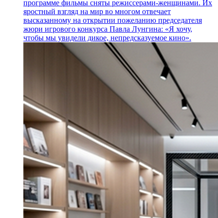
программе фильмы сняты режиссерами-женщинами. Их
яростный взгляд на мир во многом отвечает
высказанному на открытии пожеланию председателя
жюри игрового конкурса Павла Лунгина: «Я хочу,
чтобы мы увидели дикое, непредсказуемое кино».