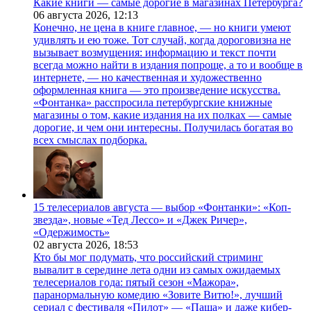
Какие книги — самые дорогие в магазинах Петербурга?
06 августа 2026,
12:13
Конечно, не цена в книге главное, — но книги умеют
удивлять и ею тоже. Тот случай, когда дороговизна не
вызывает возмущения: информацию и текст почти
всегда можно найти в издания попроще, а то и вообще в
интернете, — но качественная и художественно
оформленная книга — это произведение искусства.
«Фонтанка» расспросила петербургские книжные
магазины о том, какие издания на их полках — самые
дорогие, и чем они интересны. Получилась богатая во
всех смыслах подборка.
15 телесериалов августа — выбор «Фонтанки»: «Коп-
звезда», новые «Тед Лессо» и «Джек Ричер»,
«Одержимость»
02 августа 2026,
18:53
Кто бы мог подумать, что российский стриминг
вывалит в середине лета одни из самых ожидаемых
телесериалов года: пятый сезон «Мажора»,
паранормальную комедию «Зовите Витю!», лучший
сериал с фестиваля «Пилот» — «Паша» и даже кибер-