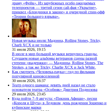
драму «Фейк». Из зарубежных особо ожидаемых
телепроектов — третий сезон сай-фая «Укрытие»,
приквел «Блондинки в законе» и очередной спин-офф
«Теории большого взрыва».
Новая музыка июля: Мадонна, Rolling Stones, Tricky,
Charli XCX и не только
31 июля 2026,
19:15
В июле в мир большой музыки вернулись гранды.
Слушаем новые альбомы ветеранов сцены разной
степени «выдержки» — Мадонны, Rolling Stones, The
Strokes, а так же Tricky, Charlie XCX и Jack White.
Как смотреть «Человека-паука»: гид по фильмам
популярной киновселенной
30 июля 2026,
16:37
Театр одного шамана: девять дней назад не стало
основателя театра «Особняк» Дмитрия Поднозова
29 июля 2026,
23:45
Куда пойти 7–9 августа: «Пикник Афиши», песни
«Короля и Шута» в Ледовом, день рождения Зощенко и
кубинские марки