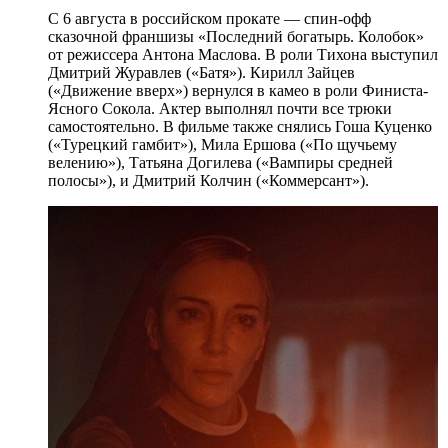
С 6 августа в российском прокате — спин-офф
сказочной франшизы «Последний богатырь. Колобок»
от режиссера Антона Маслова. В роли Тихона выступил
Дмитрий Журавлев («Батя»). Кирилл Зайцев
(«Движение вверх») вернулся в камео в роли Финиста-
Ясного Сокола. Актер выполнял почти все трюки
самостоятельно. В фильме также снялись Гоша Куценко
(«Турецкий гамбит»), Мила Ершова («По щучьему
велению»), Татьяна Догилева («Вампиры средней
полосы»), и Дмитрий Колчин («Коммерсант»).