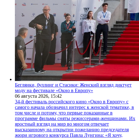
Беглянки, буллинг и Стасики: Женский взгляд диктует
моду на фестивале «Окно в Европу»
06 августа 2026,
15:42
34-й фестиваль российского кино «Окно в Европу» с
самого начала обозначил интерес к женской тематике, в
том числе и потому, что первые показанные в
программе фильмы сняты режиссерами-женщинами. Их
яростный взгляд на мир во многом отвечает
высказанному на открытии пожеланию председателя
жюри игрового конкурса Павла Лунгина: «Я хочу,