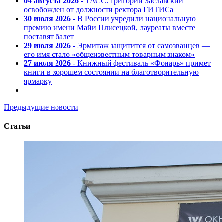
04 августа 2026
- ТАСС: Григорий Заславский
освобожден от должности ректора ГИТИСа
30 июля 2026
- В России учредили национальную
премию имени Майи Плисецкой, лауреаты вместе
поставят балет
29 июля 2026
- Эрмитаж защитится от самозванцев —
его имя стало «общеизвестным товарным знаком»
27 июля 2026
- Книжный фестиваль «Фонарь» примет
книги в хорошем состоянии на благотворительную
ярмарку
Предыдущие новости
Статьи