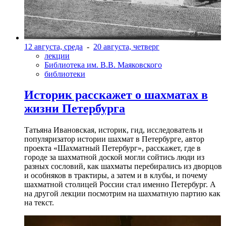
12 августа, среда
-
20 августа, четверг
лекции
Библиотека им. В.В. Маяковского
библиотеки
Историк расскажет о шахматах в
жизни Петербурга
Татьяна Ивановская, историк, гид, исследователь и
популяризатор истории шахмат в Петербурге, автор
проекта «Шахматный Петербург», расскажет, где в
городе за шахматной доской могли сойтись люди из
разных сословий, как шахматы перебирались из дворцов
и особняков в трактиры, а затем и в клубы, и почему
шахматной столицей России стал именно Петербург. А
на другой лекции посмотрим на шахматную партию как
на текст.