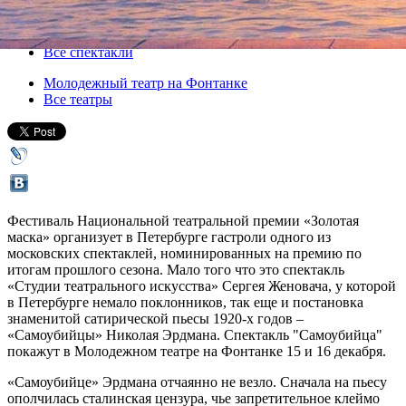
15 декабря 2015, вторник
,
19.00
-
16 декабря 2015, среда
Версия для печати
Все спектакли
Молодежный театр на Фонтанке
Все театры
Фестиваль Национальной театральной премии «Золотая
маска» организует в Петербурге гастроли одного из
московских спектаклей, номинированных на премию по
итогам прошлого сезона. Мало того что это спектакль
«Студии театрального искусства» Сергея Женовача, у которой
в Петербурге немало поклонников, так еще и постановка
знаменитой сатирической пьесы 1920-х годов –
«Самоубийцы» Николая Эрдмана. Спектакль "Самоубийца"
покажут в Молодежном театре на Фонтанке 15 и 16 декабря.
«Самоубийце» Эрдмана отчаянно не везло. Сначала на пьесу
ополчилась сталинская цензура, чье запретительное клеймо