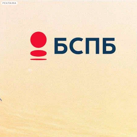
РЕКЛАМА
Афиша Plus
#телегид
Фонтанка.ру
Сегодня:
2026.08.10
11:37
Афиша Plus
кино
спектакли
выставки
концерты
лекции
книги
афиша плюс
новости
+