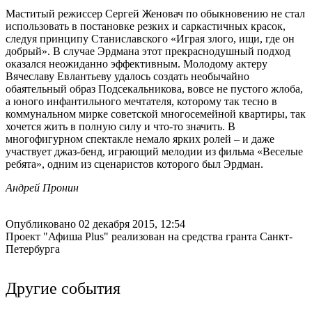
Маститый режиссер Сергей Женовач по обыкновению не стал
использовать в постановке резких и саркастичных красок,
следуя принципу Станиславского «Играя злого, ищи, где он
добрый». В случае Эрдмана этот прекраснодушный подход
оказался неожиданно эффективным. Молодому актеру
Вячеславу Евлантьеву удалось создать необычайно
обаятельный образ Подсекальникова, вовсе не пустого жлоба,
а юного инфантильного мечтателя, которому так тесно в
коммунальном мирке советской многосемейной квартиры, так
хочется жить в полную силу и что-то значить. В
многофигурном спектакле немало ярких ролей – и даже
участвует джаз-бенд, играющий мелодии из фильма «Веселые
ребята», одним из сценаристов которого был Эрдман.
Андрей Пронин
Опубликовано 02 декабря 2015, 12:54
Проект "Афиша Plus" реализован на средства гранта Санкт-
Петербурга
Другие события